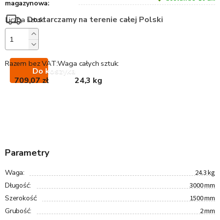
magazynowa:
Dostarczamy na terenie całej Polski
Razem bez VAT:
Waga całych sztuk:
Do koszyka
709,07 zł
24,3 kg
Parametry
24.3 kg
Waga
:
3000 mm
Długość
:
1500 mm
Szerokość
:
2 mm
Grubość
: