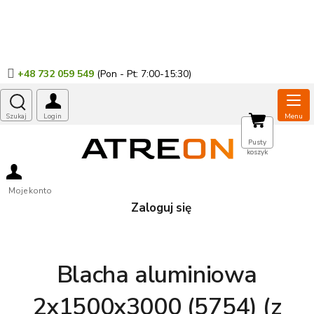
Przejść
do
treści
+48 732 059 549
KOSZYK
Pusty
koszyk
Moje konto
Zaloguj się
Blacha aluminiowa
2x1500x3000 (5754) (z