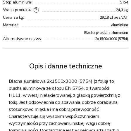
5754
Stop aluminium
:
24,3 kg
?
Waga produktu
:
29,18 zł bez VAT
Cena za kg
:
Aluminium
Materiał
:
Blacha płaska z aluminium
2x1500x3000 (5754)
Alternatywne nazwy
:
Opis i danne techniczne
Blacha aluminiowa 2x1500x3000 (5754) (z folią) to
blacha aluminiowa ze stopu EN 5754, o twardości
H111, w wersji nielakierowanej, z gładką powierzchnią z
folią. Jest odpowiednia do spawania, dobrze obrabialna,
stosunkowo miękka i ma dobrą przewodność.
Charakteryzuje się wysokim współczynnikiem
wytrzymałości przy zachowaniu niskiej wagi i dobrej
formowalności. Dostarczana jest w pełnych arkuszach o