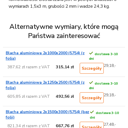
wymiarach 1,5x3 m, grubości 2 mm i wadze 24,3 kg.
Alternatywne wymiary, które mogą
Państwa zainteresować
Blacha aluminiowa 2x1000x2000 (5754) (z
dostawa 3-10
folią)
dni
29,18,-
387,62 zł razem z VAT
315,14 zł
Szczegóły
Blacha aluminiowa 2x1250x2500 (5754) (z
dostawa 3-10
folią)
dni
29,18,-
605,85 zł razem z VAT
492,56 zł
Szczegóły
Blacha aluminiowa 2x1500x3000 (5754) (bez
dostawa 3-10
folii)
dni
27,48,-
821,34 zł razem z VAT
667,76 zł
Szczegóły