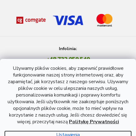
Infolinia:
+48 732 059 549
Pon - Pt: 8 - 15 godź.
Używamy plików cookies, aby zapewnić prawidłowe
info@atreon.pl
funkcjonowanie naszej strony internetowej oraz, aby
zapamiętać, jak korzystasz z naszego serwisu. Używamy
plików cookie w celu ulepszania naszych usług,
personalizowania komunikacji i poprawy komfortu
użytkowania. Jeśli użytkownik nie zaakceptuje poniższych
opcjonalnych plików cookie, może to mieć wpływ na
korzystanie z naszych usług. Jeśli chcesz dowiedzieć się
więcej, przeczytaj naszą
Politykę Prywatności
Opracował Shoptet
Ustawienia