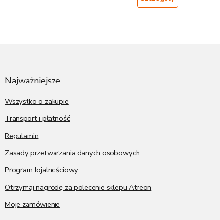
S
t
o
p
Najważniejsze
k
a
Wszystko o zakupie
Transport i płatność
Regulamin
Zasady przetwarzania danych osobowych
Program lojalnościowy
Otrzymaj nagrodę za polecenie sklepu Atreon
Moje zamówienie