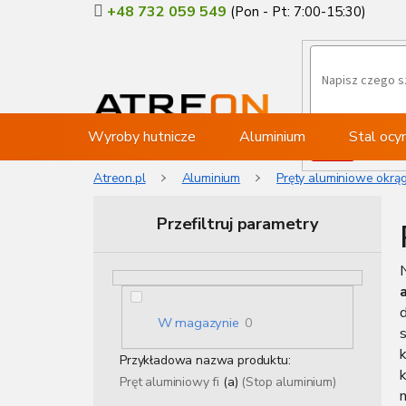
Przejść
+48 732 059 549
do
treści
Wyroby hutnicze
Aluminium
Stal oc
Atreon.pl
Aluminium
Pręty aluminiowe okrą
Przefiltruj parametry
P
N
a
s
e
W magazynie
0
s
k
k
b
Przykładowa nazwa produktu:
o
Pręt aluminiowy fi
(a)
(Stop aluminium)
c