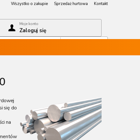
Wszystko o zakupie
Sprzedaż hurtowa
Kontakt
Wszystko o zakupie
Sprzedaż hurtowa
Kontakt
Moje konto
Zaloguj się
Koszyk
Pusty koszyk
60
ardowej
i się do
ści na
lementów