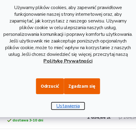
Pręt aluminiowy fi 45
1 088,03 zł
(1 338,2
dostawa 3-10 dni
Używamy plików cookies, aby zapewnić prawidłowe
funkcjonowanie naszej strony internetowej oraz, aby
zapamiętać, jak korzystasz z naszego serwisu. Używamy
Pręt aluminiowy fi 50
1 354,04 zł
(1 665,4
plików cookie w celu ulepszania naszych usług,
dostawa 3-10 dni
personalizowania komunikacji i poprawy komfortu użytkowania.
Jeśli użytkownik nie zaakceptuje poniższych opcjonalnych
Pręt aluminiowy fi 55
plików cookie, może to mieć wpływ na korzystanie z naszych
1 639,93 zł
(2 017,1
dostawa 3-10 dni
usług. Jeśli chcesz dowiedzieć się więcej, przeczytaj naszą
Politykę Prywatności
Pręt aluminiowy fi 60
1 951,87 zł
(2 400,8
dostawa 3-10 dni
Odrzucić
Zgadzam się
Pręt aluminiowy fi 65
2 289,10 zł
(2 815,5
dostawa 3-10 dni
Ustawienia
Pręt aluminiowy fi 70
2 654,44 zł
(3 264,9
dostawa 3-10 dni