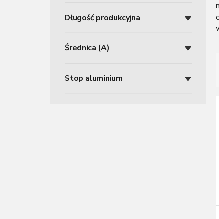
z
o
Długość produkcyjna
n
y
Średnica (A)
r
Stop aluminium
i
i
r
r