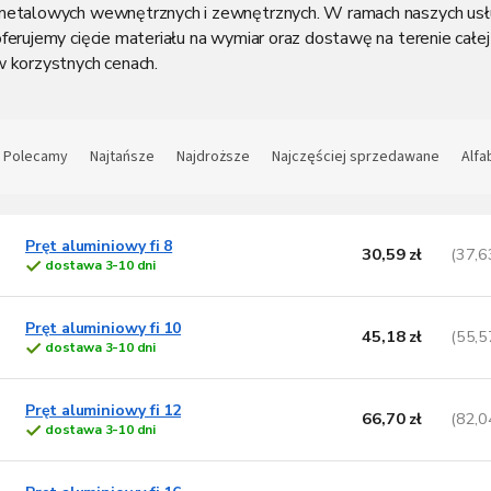
metalowych wewnętrznych i zewnętrznych. W ramach naszych us
ferujemy cięcie materiału na wymiar oraz dostawę na terenie całej
w korzystnych cenach.
S
o
Polecamy
Najtańsze
Najdroższe
Najczęściej sprzedawane
Alfa
t
L
o
w
Pręt aluminiowy fi 8
30,59 zł
(37,6
dostawa 3-10 dni
s
a
t
n
a
Pręt aluminiowy fi 10
45,18 zł
(55,5
p
e
dostawa 3-10 dni
p
o
Pręt aluminiowy fi 12
d
o
66,70 zł
(82,0
dostawa 3-10 dni
u
d
k
u
t