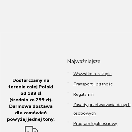
S
t
o
p
k
Najważniejsze
a
Wszystko o zakupie
Dostarczamy na
Transport i płatność
terenie całej Polski
od 199 zł
Regulamin
(średnio za 299 zł).
Zasady przetwarzania danych
Darmowa dostawa
dla zamówień
osobowych
powyżej jednej tony.
Program lojalnościowy