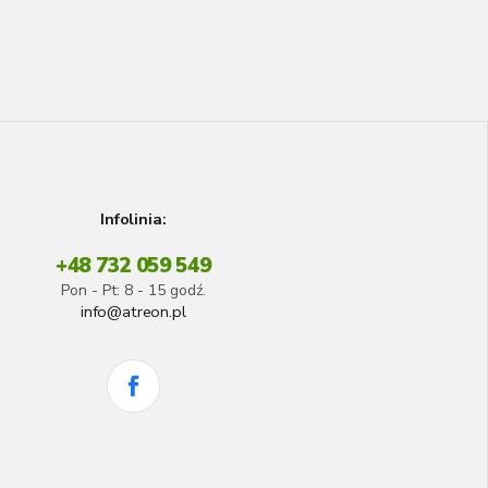
Infolinia:
+48 732 059 549
Pon - Pt: 8 - 15 godź.
info@atreon.pl