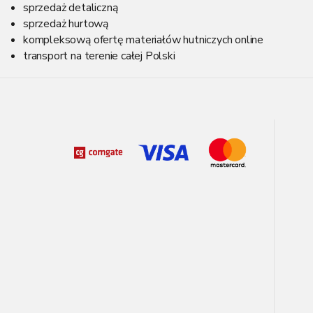
r
sprzedaż detaliczną
o
sprzedaż hurtową
l
kompleksową ofertę materiałów hutniczych online
k
i
transport na terenie całej Polski
l
i
s
t
y