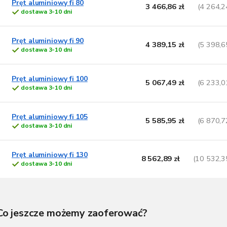
Pręt aluminiowy fi 80
3 466,86 zł
(4 264,2
dostawa 3-10 dni
Pręt aluminiowy fi 90
4 389,15 zł
(5 398,6
dostawa 3-10 dni
Pręt aluminiowy fi 100
5 067,49 zł
(6 233,0
dostawa 3-10 dni
Pręt aluminiowy fi 105
5 585,95 zł
(6 870,7
dostawa 3-10 dni
Pręt aluminiowy fi 130
8 562,89 zł
(10 532,3
dostawa 3-10 dni
K
o
n
Co jeszcze możemy zaoferować?
t