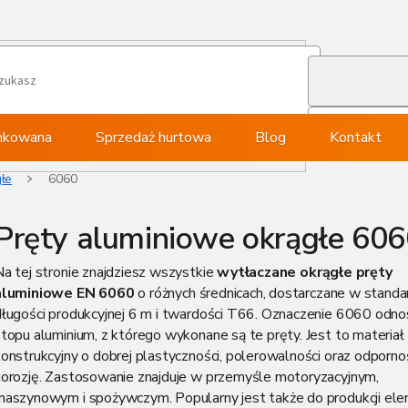
ynkowana
Sprzedaż hurtowa
Blog
Kontakt
głe
6060
Pręty aluminiowe okrągłe 60
a tej stronie znajdziesz wszystkie
wytłaczane okrągłe pręty
aluminiowe EN 6060
o różnych średnicach, dostarczane w stand
długości produkcyjnej 6 m i twardości T66. Oznaczenie 6060 odnos
topu aluminium, z którego wykonane są te pręty. Jest to materiał
onstrukcyjny o dobrej plastyczności, polerowalności oraz odporno
korozję. Zastosowanie znajduje w przemyśle motoryzacyjnym,
maszynowym i spożywczym. Popularny jest także do produkcji e