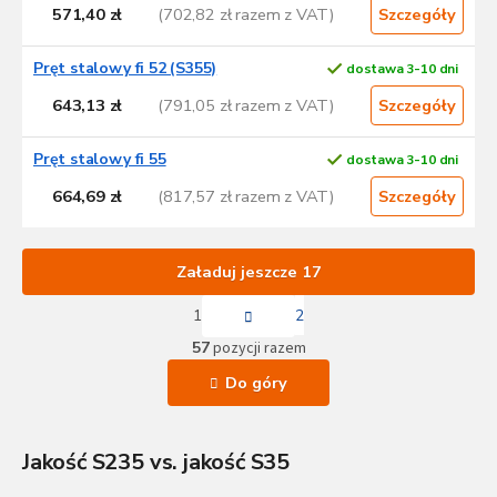
571,40 zł
(702,82 zł razem z VAT)
Szczegóły
Pręt stalowy fi 52 (S355)
dostawa 3-10 dni
643,13 zł
(791,05 zł razem z VAT)
Szczegóły
Pręt stalowy fi 55
dostawa 3-10 dni
664,69 zł
(817,57 zł razem z VAT)
Szczegóły
Załaduj jeszcze 17
P
1
2
a
K
g
57
pozycji razem
o
i
n
n
Do góry
a
t
c
r
j
o
a
Jakość S235 vs. jakość S35
l
k