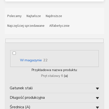
S
o
Polecamy
Najtańsze
Najdroższe
r
t
Najczęściej sprzedawane
Alfabetycznie
o
w
a
n
i
e
W magazynie
22
p
r
Przykładowa nazwa produktu:
o
Pręt stalowy fi
(a)
d
u
Gatunek stali
k
t
Długość produkcyjna
ó
w
Średnica (A)