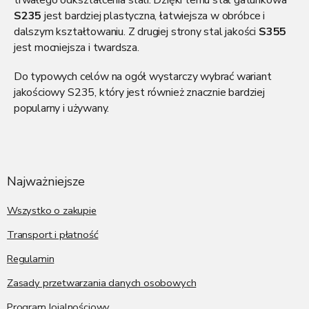
trwałego odkształcenia stali. Dzięki temu stal gatunkowa
S235
jest bardziej plastyczna, łatwiejsza w obróbce i
dalszym kształtowaniu. Z drugiej strony stal jakości
S355
jest mocniejsza i twardsza.
Do typowych celów na ogół wystarczy wybrać wariant
jakościowy S235, który jest również znacznie bardziej
popularny i używany.
S
t
o
p
Najważniejsze
k
a
Wszystko o zakupie
Transport i płatność
Regulamin
Zasady przetwarzania danych osobowych
Program lojalnościowy