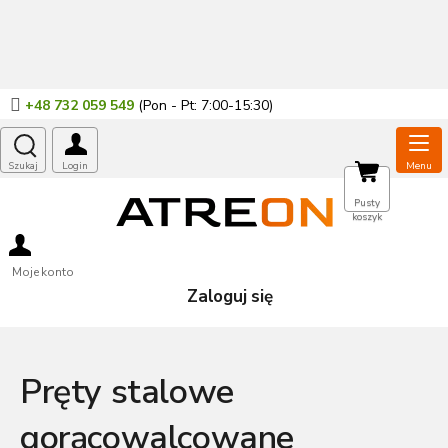
Przejść
do
treści
+48 732 059 549
KOSZYK
Pusty
koszyk
Moje konto
Zaloguj się
Pręty stalowe
gorącowalcowane