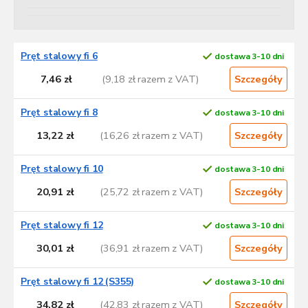
L
Pręt stalowy fi 6
dostawa 3-10 dni
i
s
7,46 zł
(9,18 zł razem z VAT)
Szczegóły
t
a
Pręt stalowy fi 8
dostawa 3-10 dni
p
13,22 zł
(16,26 zł razem z VAT)
Szczegóły
r
o
d
Pręt stalowy fi 10
dostawa 3-10 dni
u
20,91 zł
(25,72 zł razem z VAT)
Szczegóły
k
t
Pręt stalowy fi 12
dostawa 3-10 dni
ó
w
30,01 zł
(36,91 zł razem z VAT)
Szczegóły
Pręt stalowy fi 12 (S355)
dostawa 3-10 dni
34,82 zł
(42,83 zł razem z VAT)
Szczegóły