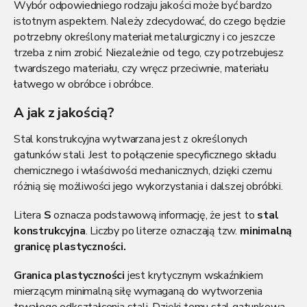
i
Wybór odpowiedniego rodzaju jakości może być bardzo
l
istotnym aspektem. Należy zdecydować, do czego będzie
i
potrzebny określony materiał metalurgiczny i co jeszcze
s
trzeba z nim zrobić. Niezależnie od tego, czy potrzebujesz
t
twardszego materiału, czy wręcz przeciwnie, materiału
y
łatwego w obróbce i obróbce.
A jak z jakością?
Stal konstrukcyjna wytwarzana jest z określonych
gatunków stali. Jest to połączenie specyficznego składu
chemicznego i właściwości mechanicznych, dzięki czemu
różnią się możliwości jego wykorzystania i dalszej obróbki.
Litera
S
oznacza podstawową informację, że jest to
stal
konstrukcyjna
. Liczby po literze oznaczają tzw.
minimalną
granicę plastyczności.
Granica plastyczności
jest krytycznym wskaźnikiem
mierzącym minimalną siłę wymaganą do wytworzenia