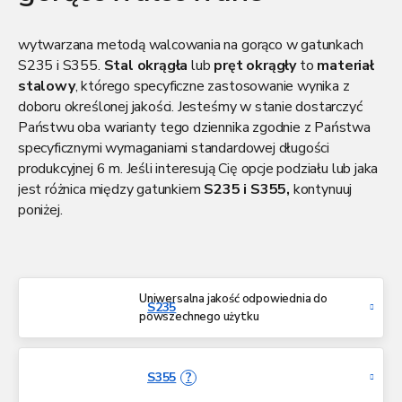
Stal walcowana na gorąco
to stal konstrukcyjna
wytwarzana metodą walcowania na gorąco w gatunkach
S235 i S355
.
Stal okrągła
lub
pręt okrągły
to
materiał
stalowy
, którego specyficzne zastosowanie wynika z
doboru określonej jakości. Jesteśmy w stanie dostarczyć
Państwu oba warianty tego dziennika zgodnie z Państwa
specyficznymi wymaganiami standardowej długości
produkcyjnej 6 m. Jeśli interesują Cię opcje podziału lub jaka
jest różnica między gatunkiem
S235 i S355
,
kontynuuj
poniżej.
Uniwersalna jakość odpowiednia do
S235
powszechnego użytku
S355
?