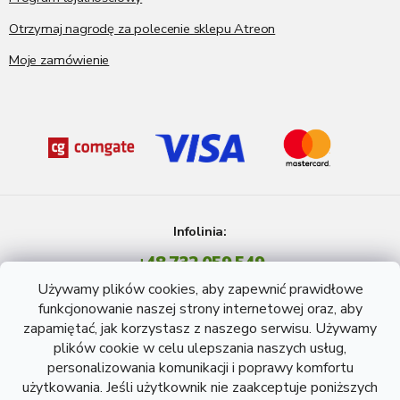
Otrzymaj nagrodę za polecenie sklepu Atreon
Moje zamówienie
Infolinia:
+48 732 059 549
Pon - Pt: 8 - 15 godź.
Używamy plików cookies, aby zapewnić prawidłowe
info@atreon.pl
funkcjonowanie naszej strony internetowej oraz, aby
zapamiętać, jak korzystasz z naszego serwisu. Używamy
plików cookie w celu ulepszania naszych usług,
personalizowania komunikacji i poprawy komfortu
użytkowania. Jeśli użytkownik nie zaakceptuje poniższych