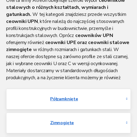
Oferta firmy Atreon obejmuje szeroki wybór
ceowników
stalowych
o różnych kształtach, wymiarach i
gatunkach.
W tej kategorii znajdziesz przede wszystkim
ceowniki UPN
, które należą do najczęściej stosowanych
profili konstrukcyjnych w budownictwie, przemyśle i
konstrukcjach stalowych. Oprócz
ceowników UPN
oferujemy również
ceowniki UPE oraz ceowniki stalowe
zimnogięte
w różnych rozmiarach i gatunkach stali. W
naszej ofercie dostępne są zarówno profile ze stali czarnej,
jak i wybrane ceowniki U oraz C w wersji ocynkowanej.
Materiały dostarczamy w standardowych długościach
produkcyjnych, a na życzenie klienta możemy je również
przyciąć na wymagany wymiar. Wszystkie profile stalowe
dostarczamy wygodnie i niezawodnie własnym
transportem na terenie całej Polski. Dzięki temu
Półzamknięte
zapewniamy szybką realizację zamówień zarówno dla
klientów indywidualnych, jak i firm. Potrzebujesz pomocy w
wyborze odpowiedniego ceownika? Chętnie doradzimy i
Zimnogięte
pomożemy dobrać właściwy profil do planowanej
konstrukcji.
Kontynuować