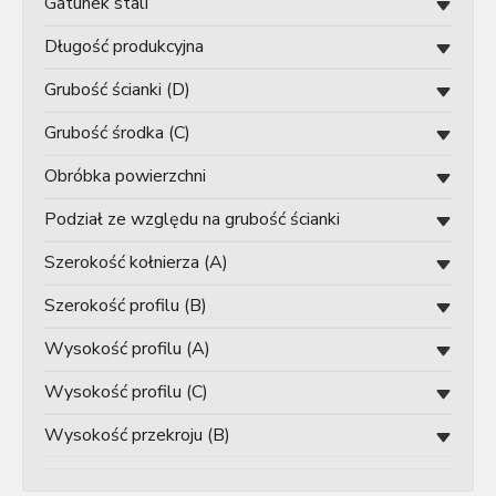
Gatunek stali
d
u
Długość produkcyjna
k
t
Grubość ścianki (D)
ó
Grubość środka (C)
w
Obróbka powierzchni
Podział ze względu na grubość ścianki
Szerokość kołnierza (A)
Szerokość profilu (B)
Wysokość profilu (A)
Wysokość profilu (C)
Wysokość przekroju (B)