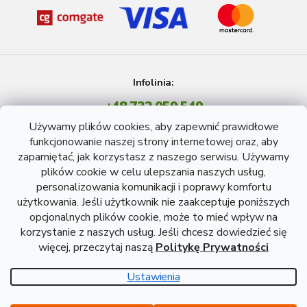
Infolinia:
+48 732 059 549
Pon - Pt: 8 - 15 godź.
Używamy plików cookies, aby zapewnić prawidłowe
info@atreon.pl
funkcjonowanie naszej strony internetowej oraz, aby
zapamiętać, jak korzystasz z naszego serwisu. Używamy
plików cookie w celu ulepszania naszych usług,
personalizowania komunikacji i poprawy komfortu
użytkowania. Jeśli użytkownik nie zaakceptuje poniższych
opcjonalnych plików cookie, może to mieć wpływ na
korzystanie z naszych usług. Jeśli chcesz dowiedzieć się
więcej, przeczytaj naszą
Politykę Prywatności
Opracował Shoptet
Ustawienia