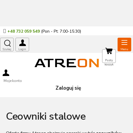
Przejść
do
treści
+48 732 059 549
KOSZYK
Pusty
koszyk
Moje konto
Zaloguj się
Ceowniki stalowe