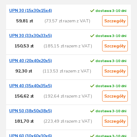
L
UPN 30 (15x30x15x4)
dostawa 3-10 dni
i
s
59,81 zł
(73,57 zł razem z VAT)
Szczegóły
t
a
UPN 30 (33x30x33x5)
dostawa 3-10 dni
p
150,53 zł
(185,15 zł razem z VAT)
Szczegóły
r
o
d
UPN 40 (20x40x20x5)
dostawa 3-10 dni
u
92,30 zł
(113,53 zł razem z VAT)
Szczegóły
k
t
UPN 40 (35x40x35x5)
dostawa 3-10 dni
ó
w
156,62 zł
(192,64 zł razem z VAT)
Szczegóły
UPN 50 (38x50x38x5)
dostawa 3-10 dni
181,70 zł
(223,49 zł razem z VAT)
Szczegóły
UPN 60 (30x60x30x6)
dostawa 3-10 dni