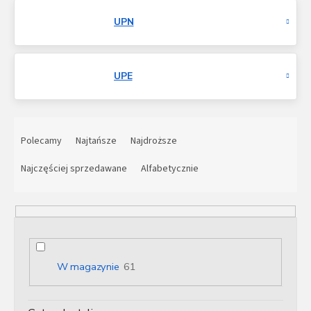
UPN
UPE
S
o
Polecamy
Najtańsze
Najdroższe
r
t
Najczęściej sprzedawane
Alfabetycznie
o
w
a
n
i
e
W magazynie
61
p
r
o