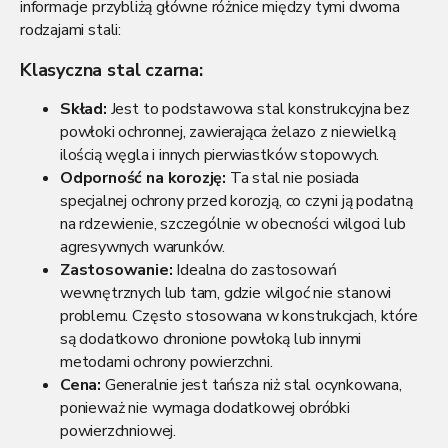
informacje przybliżą główne różnice między tymi dwoma
s
rodzajami stali:
t
y
Klasyczna stal czarna:
Skład:
Jest to podstawowa stal konstrukcyjna bez
powłoki ochronnej, zawierająca żelazo z niewielką
ilością węgla i innych pierwiastków stopowych.
Odporność na korozję:
Ta stal nie posiada
specjalnej ochrony przed korozją, co czyni ją podatną
na rdzewienie, szczególnie w obecności wilgoci lub
agresywnych warunków.
Zastosowanie:
Idealna do zastosowań
wewnętrznych lub tam, gdzie wilgoć nie stanowi
problemu. Często stosowana w konstrukcjach, które
są dodatkowo chronione powłoką lub innymi
metodami ochrony powierzchni.
Cena:
Generalnie jest tańsza niż stal ocynkowana,
ponieważ nie wymaga dodatkowej obróbki
powierzchniowej.