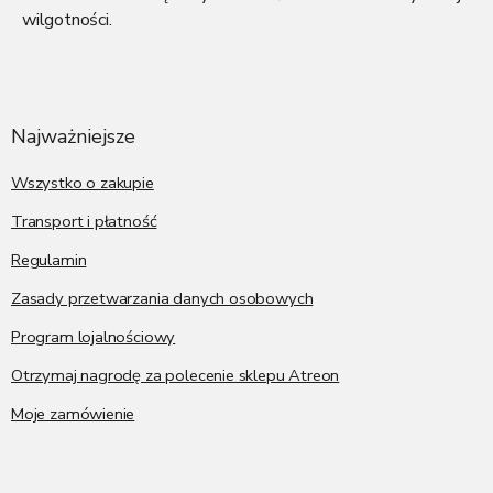
wilgotności.
S
t
o
p
Najważniejsze
k
a
Wszystko o zakupie
Transport i płatność
Regulamin
Zasady przetwarzania danych osobowych
Program lojalnościowy
Otrzymaj nagrodę za polecenie sklepu Atreon
Moje zamówienie