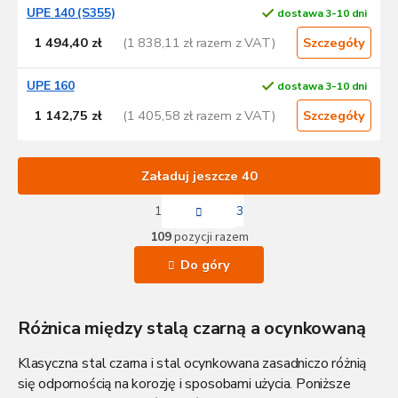
UPE 140 (S355)
dostawa 3-10 dni
1 494,40 zł
(1 838,11 zł razem z VAT)
Szczegóły
UPE 160
dostawa 3-10 dni
1 142,75 zł
(1 405,58 zł razem z VAT)
Szczegóły
Załaduj jeszcze 40
P
1
3
a
K
g
109
pozycji razem
o
i
n
n
Do góry
a
t
c
r
j
o
a
Różnica między stalą czarną a ocynkowaną
l
k
i
Klasyczna stal czarna i stal ocynkowana zasadniczo różnią
l
się odpornością na korozję i sposobami użycia. Poniższe
i