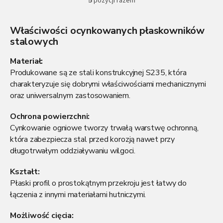
5
pozycji razem
K
o
n
Właściwości ocynkowanych płaskowników
t
stalowych
r
o
l
Materiał:
k
Produkowane są ze stali konstrukcyjnej S235, która
i
charakteryzuje się dobrymi właściwościami mechanicznymi
l
oraz uniwersalnym zastosowaniem.
i
s
Ochrona powierzchni:
t
y
Cynkowanie ogniowe tworzy trwałą warstwę ochronną,
która zabezpiecza stal przed korozją nawet przy
długotrwałym oddziaływaniu wilgoci.
Kształt:
Płaski profil o prostokątnym przekroju jest łatwy do
łączenia z innymi materiałami hutniczymi.
Możliwość cięcia: