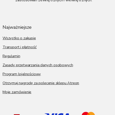
zastosowań zewnętrznych i wewnętrznych.
S
t
o
p
Najważniejsze
k
a
Wszystko o zakupie
Transport i płatność
Regulamin
Zasady przetwarzania danych osobowych
Program lojalnościowy
Otrzymaj nagrodę za polecenie sklepu Atreon
Moje zamówienie