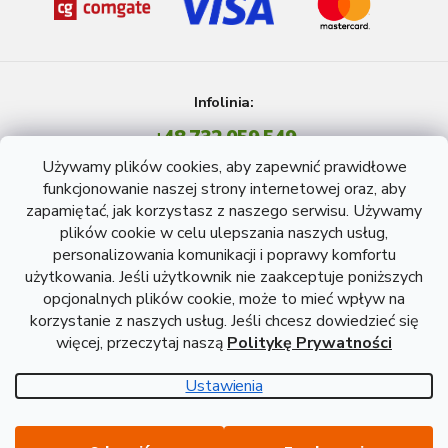
Infolinia:
+48 732 059 549
Pon - Pt: 8 - 15 godź.
Używamy plików cookies, aby zapewnić prawidłowe
info@atreon.pl
funkcjonowanie naszej strony internetowej oraz, aby
zapamiętać, jak korzystasz z naszego serwisu. Używamy
plików cookie w celu ulepszania naszych usług,
personalizowania komunikacji i poprawy komfortu
użytkowania. Jeśli użytkownik nie zaakceptuje poniższych
opcjonalnych plików cookie, może to mieć wpływ na
korzystanie z naszych usług. Jeśli chcesz dowiedzieć się
więcej, przeczytaj naszą
Politykę Prywatności
Opracował Shoptet
Ustawienia
Copyright 2026
Atreon - Wyroby hutnicze
. Wszystkie prawa