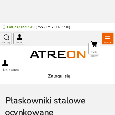
Przejść
do
treści
+48 732 059 549
KOSZYK
Pusty
koszyk
Moje konto
Zaloguj się
Płaskowniki stalowe
ocynkowane