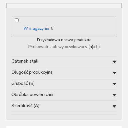
w
technicznych. Standardowo dostarczamy płaskowniki w
a
długości 6 metrów, a na życzenie klientów zapewniamy
n
również precyzyjne cięcie na wymiar, co pozwala
i
zaoszczędzić czas oraz koszty dalszej obróbki. Płaskowniki
e
W magazynie
5
stalowe ocynkowane dostarczamy na terenie całej Polski.
p
r
Przykładowa nazwa produktu:
o
Płaskownik stalowy ocynkowany
(a)
x
(b)
d
u
Gatunek stali
k
t
Długość produkcyjna
ó
w
Grubość (B)
Obróbka powierzchni
Szerokość (A)