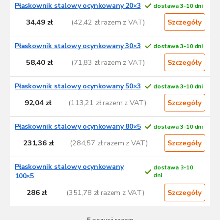
L
Płaskownik stalowy ocynkowany 20×3
dostawa 3-10 dni
i
s
34,49 zł
(42,42 zł razem z VAT)
Szczegóły
t
a
Płaskownik stalowy ocynkowany 30×3
dostawa 3-10 dni
p
58,40 zł
(71,83 zł razem z VAT)
Szczegóły
r
o
d
Płaskownik stalowy ocynkowany 50×3
dostawa 3-10 dni
u
92,04 zł
(113,21 zł razem z VAT)
Szczegóły
k
t
Płaskownik stalowy ocynkowany 80×5
dostawa 3-10 dni
ó
w
231,36 zł
(284,57 zł razem z VAT)
Szczegóły
Płaskownik stalowy ocynkowany
dostawa 3-10
100×5
dni
286 zł
(351,78 zł razem z VAT)
Szczegóły