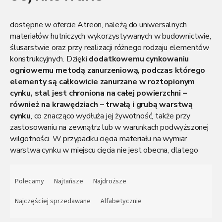
Płaskowniki stalowe ocynkowane w gatunku S235
,
dostępne w ofercie Atreon, należą do uniwersalnych
materiałów hutniczych wykorzystywanych w budownictwie,
ślusarstwie oraz przy realizacji różnego rodzaju elementów
konstrukcyjnych. Dzięki
dodatkowemu cynkowaniu
ogniowemu metodą zanurzeniową, podczas którego
elementy są całkowicie zanurzane w roztopionym
cynku, stal jest chroniona na całej powierzchni –
również na krawędziach – trwałą i grubą warstwą
cynku
, co znacząco wydłuża jej żywotność, także przy
zastosowaniu na zewnątrz lub w warunkach podwyższonej
wilgotności. W przypadku cięcia materiału na wymiar
warstwa cynku w miejscu cięcia nie jest obecna, dlatego
zaleca się jego zabezpieczenie za pomocą sprayu
S
cynkowego lub odpowiedniej powłoki ochronnej. Materiał
o
Polecamy
Najtańsze
Najdroższe
ten jest łatwy w obróbce, charakteryzuje się wysoką
r
wytrzymałością oraz szerokim zakresem zastosowań, co
t
Najczęściej sprzedawane
Alfabetycznie
czyni go popularnym wyborem do produkcji elementów
o
nośnych, ram, ogrodzeń oraz różnorodnych zastosowań