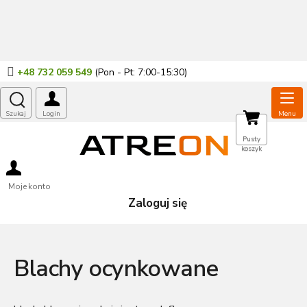
Przejść
do
treści
+48 732 059 549
KOSZYK
Pusty
koszyk
Moje konto
Zaloguj się
Blachy ocynkowane
Blachy ocynkowane
należą do specyficznego rodzaju