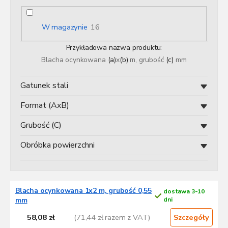
n
i
e
W magazynie
16
p
r
Przykładowa nazwa produktu:
o
Blacha ocynkowana
(a)
x
(b)
m, grubość
(c)
mm
d
u
Gatunek stali
k
t
Format (AxB)
ó
w
Grubość (C)
Obróbka powierzchni
L
Blacha ocynkowana 1x2 m, grubość 0,55
dostawa 3-10
i
mm
dni
s
58,08 zł
(71,44 zł razem z VAT)
t
Szczegóły