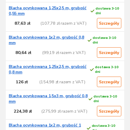
a
p
Blacha ocynkowana 1,25x2,5 m, grubość
dostawa 3-10
r
0,55 mm
dni
o
87,63 zł
(107,78 zł razem z VAT)
Szczegóły
d
u
Blacha ocynkowana 1x2 m, grubość 0,8
dostawa 3-10
k
mm
dni
t
ó
80,64 zł
(99,19 zł razem z VAT)
Szczegóły
w
Blacha ocynkowana 1,25x2,5 m, grubość
dostawa 3-10
0,8 mm
dni
126 zł
(154,98 zł razem z VAT)
Szczegóły
Blacha ocynkowana 1,5x3 m, grubość 0,8
dostawa 3-10
mm
dni
224,38 zł
(275,99 zł razem z VAT)
Szczegóły
Blacha ocynkowana 1x2 m, grubość 1
dostawa 3-10