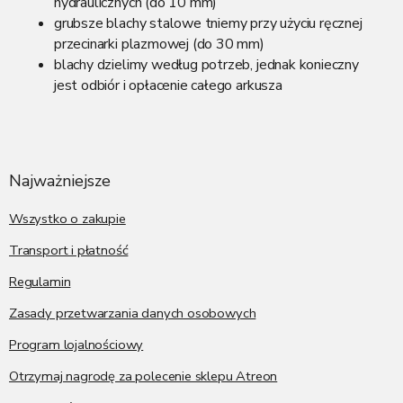
hydraulicznych (do 10 mm)
grubsze blachy stalowe tniemy przy użyciu ręcznej
przecinarki plazmowej (do 30 mm)
blachy dzielimy według potrzeb, jednak konieczny
jest odbiór i opłacenie całego arkusza
S
t
o
p
Najważniejsze
k
a
Wszystko o zakupie
Transport i płatność
Regulamin
Zasady przetwarzania danych osobowych
Program lojalnościowy
Otrzymaj nagrodę za polecenie sklepu Atreon