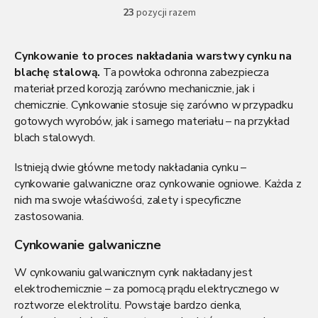
23
pozycji razem
K
o
n
Cynkowanie to proces nakładania warstwy cynku na
t
r
blachę stalową.
Ta powłoka ochronna zabezpiecza
o
materiał przed korozją zarówno mechanicznie, jak i
l
chemicznie. Cynkowanie stosuje się zarówno w przypadku
k
gotowych wyrobów, jak i samego materiału – na przykład
i
blach stalowych.
l
i
s
Istnieją dwie główne metody nakładania cynku –
t
cynkowanie galwaniczne oraz cynkowanie ogniowe. Każda z
y
nich ma swoje właściwości, zalety i specyficzne
zastosowania.
Cynkowanie galwaniczne
W cynkowaniu galwanicznym cynk nakładany jest
elektrochemicznie – za pomocą prądu elektrycznego w
roztworze elektrolitu. Powstaje bardzo cienka,