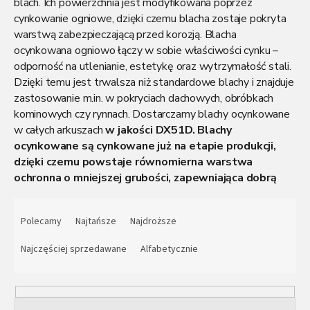
blach. Ich powierzchnia jest modyfikowana poprzez
cynkowanie ogniowe, dzięki czemu blacha zostaje pokryta
warstwą zabezpieczającą przed korozją. Blacha
ocynkowana ogniowo łączy w sobie właściwości cynku –
odporność na utlenianie, estetykę oraz wytrzymałość stali.
Dzięki temu jest trwalsza niż standardowe blachy i znajduje
zastosowanie m.in. w pokryciach dachowych, obróbkach
kominowych czy rynnach. Dostarczamy blachy ocynkowane
w całych arkuszach
w jakości DX51D.
Blachy
ocynkowane są cynkowane już na etapie produkcji,
dzięki czemu powstaje równomierna warstwa
ochronna o mniejszej grubości, zapewniająca dobrą
odporność w standardowych warunkach
S
zewnętrznych. Nie jest to jednak dodatkowe
o
Polecamy
Najtańsze
Najdroższe
cynkowanie ogniowe metodą zanurzeniową
r
przeznaczone do najbardziej wymagających i
t
Najczęściej sprzedawane
Alfabetycznie
agresywnych środowisk.
Dostawa na terenie całej
o
Polski.
w
a