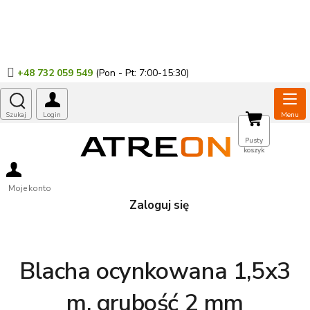
Przejść
do
treści
+48 732 059 549
KOSZYK
Pusty
koszyk
Moje konto
Zaloguj się
Blacha ocynkowana 1,5x3
m, grubość 2 mm