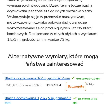
wymagających środowisk.
Dzięki tej metodzie blacha
ocynkowana jest trwalsza od innych rodzajów blachy.
Wykorzystuje się je w przemyśle maszynowym,
motoryzacyjnym czy jako pokrycia dachowe, gdzie
wykorzystywane są do produkcji rynien, łat czy blach
kominowych. Dostarczane w całych płytach o wymiarach
1,5x3 m, grubości 2 mm i wadze 72 kg.
Alternatywne wymiary, które mogą
Państwa zainteresować
Blacha ocynkowana 1x2 m, grubość 2 mm
dostawa 3-10 dni
6,14,-
241,67 zł razem z VAT
196,48 zł
Szczegóły
Blacha ocynkowana 1,25x2,5 m, grubość 2
dostawa 3-10
mm
dni