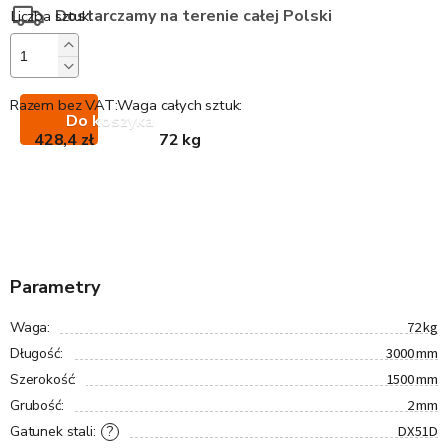
Dostarczamy na terenie całej Polski
Razem bez VAT:
Waga całych sztuk:
Do koszyka
428,4 zł
72 kg
Parametry
72 kg
Waga
:
3000 mm
Długość
:
1500 mm
Szerokość
:
2 mm
Grubość
:
DX51D
?
Gatunek stali
: