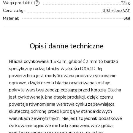
72 kg
?
Waga produktu
:
5,95 zł bez VAT
Cena za kg
:
Stal
Materiał
:
Opis i danne techniczne
Blacha ocynkowana 1,5x3 m, grubość 2 mm to bardzo
specyficzny rodzaj blachy w jakości DX51D. Jej
powierzchnia jest modyfikowana poprzez cynkowanie
ogniowe, dzięki czemu blacha ocynkowana zostaje
pokryta warstwą zabezpieczającą przed korozją. Blacha
jest cynkowana już na etapie produkcji, dzięki czemu
powstaje równomierna warstwa cynku zapewniająca
skuteczną ochronę przed korozją w standardowych
warunkach zewnętrznych. Nie jest to jednak dodatkowe
cynkowanie ogniowe metodą zanurzeniową z grubą
warstwą ochronną przeznaczoną do najbardziej