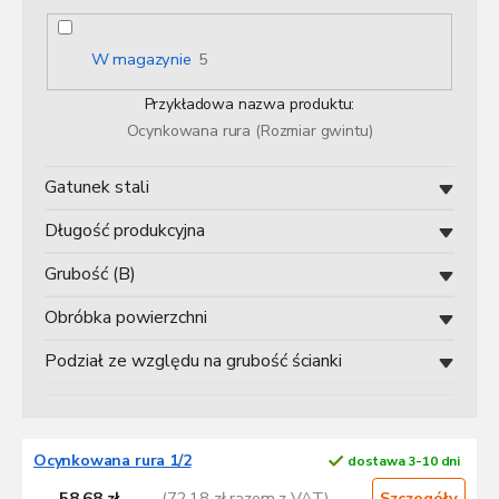
n
i
e
W magazynie
5
p
r
Przykładowa nazwa produktu:
o
Ocynkowana rura (Rozmiar gwintu)
d
u
Gatunek stali
k
t
Długość produkcyjna
ó
w
Grubość (B)
Obróbka powierzchni
Podział ze względu na grubość ścianki
L
Ocynkowana rura 1/2
dostawa 3-10 dni
i
s
58,68 zł
(72,18 zł razem z VAT)
Szczegóły