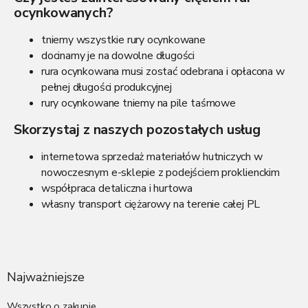
t
ocynkowanych?
r
o
l
tniemy wszystkie rury ocynkowane
k
docinamy je na dowolne długości
i
rura ocynkowana musi zostać odebrana i opłacona w
l
pełnej długości produkcyjnej
i
rury ocynkowane tniemy na pile taśmowe
s
t
Skorzystaj z naszych pozostałych usług
y
internetowa sprzedaż materiałów hutniczych w
nowoczesnym e-sklepie z podejściem proklienckim
współpraca detaliczna i hurtowa
własny transport ciężarowy na terenie całej PL
S
t
o
p
Najważniejsze
k
a
Wszystko o zakupie