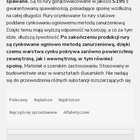
spawane.
Są to rury gorącowalcowane w jakości
S195
z
gwarantowaną spawalnością, posiadające spoinę wzdłużną
na całej długości. Rury ocynkowane to rury stalowe
poddane cynkowaniu ogniowemu metodą zanurzeniową.
Dzięki temu mają wyższą odporność na korozję, a co za tym
idzie, dłuższą żywotność.
Po zakończeniu produkcji rury
są cynkowane ogniowo metodą zanurzeniową, dzięki
czemu warstwa cynku pokrywa zarówno powierzchnię
zewnętrzną, jak i wewnętrzną, w tym również
spoinę.
Materiał o szerokim zastosowaniu. Stosowany w
budownictwie oraz w warsztatach ślusarskich. Nie nadają
się do przewodzenia różnych substancji rozszerzających się
ani gazów. Dostarczane w standardowej długości 6 m. Jeśli
S
są Państwo zainteresowani podziałem tego materiału lub
o
Polecamy
Najtańsze
Najdroższe
chcą Państwo skorzystać z naszych innych usług, prosimy
r
kontynuować.
t
Najczęściej sprzedawane
Alfabetycznie
o
w
a