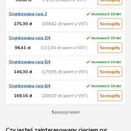
t
a
Ocynkowana rura 2
dostawa 3-10 dni
p
275,30 zł
(338,62 zł razem z VAT)
Szczegóły
r
o
d
Ocynkowana rura 3/4
dostawa 3-10 dni
u
98,41 zł
(121,04 zł razem z VAT)
Szczegóły
k
t
Ocynkowana rura 5/4
dostawa 3-10 dni
ó
w
146,30 zł
(179,95 zł razem z VAT)
Szczegóły
Ocynkowana rura 6/4
dostawa 3-10 dni
169,16 zł
(208,07 zł razem z VAT)
Szczegóły
5
pozycji razem
K
o
n
Czy jesteś zainteresowany cięciem rur