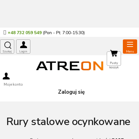
Przejść
do
treści
+48 732 059 549
KOSZYK
Pusty
koszyk
Moje konto
Zaloguj się
Rury stalowe ocynkowane
Tutaj znajdziesz
rury konstrukcyjne ocynkowane –