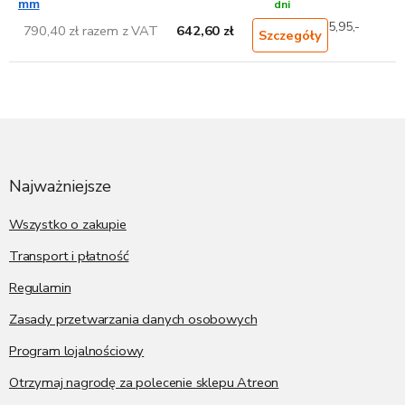
mm
dni
5,95,-
790,40 zł razem z VAT
642,60 zł
Szczegóły
S
t
o
p
Najważniejsze
k
a
Wszystko o zakupie
Transport i płatność
Regulamin
Zasady przetwarzania danych osobowych
Program lojalnościowy
Otrzymaj nagrodę za polecenie sklepu Atreon