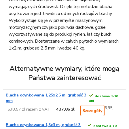
wymagających środowisk.
Dzięki tej metodzie blacha
ocynkowana jest trwalsza od innych rodzajów blachy.
Wykorzystuje się je w przemyśle maszynowym,
motoryzacyjnym czy jako pokrycia dachowe, gdzie
wykorzystywane są do produkcji rynien, łat czy blach
kominowych. Dostarczane w całych płytach o wymiarach
1x2 m, grubości 2,5 mm i wadze 40 kg.
Alternatywne wymiary, które mogą
Państwa zainteresować
Blacha ocynkowana 1,25x2,5 m, grubość 3
dostawa 3-10
mm
dni
5,95,-
538,57 zł razem z VAT
437,86 zł
Szczegóły
Blacha ocynkowana 1,5x3 m, grubość 3
dostawa 3-10