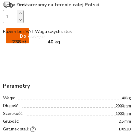
Dostarczamy na terenie całej Polski
Razem bez VAT:
Waga całych sztuk:
Do koszyka
238 zł
40 kg
Parametry
40 kg
Waga
:
2000 mm
Długość
:
1000 mm
Szerokość
:
2,5 mm
Grubość
:
DX51D
?
Gatunek stali
: