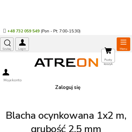
Przejść
do
treści
+48 732 059 549
KOSZYK
Pusty
koszyk
Moje konto
Zaloguj się
Blacha ocynkowana 1x2 m,
grubość 2,5 mm