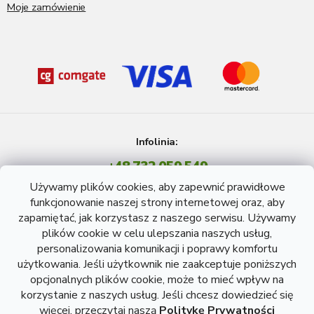
Moje zamówienie
Infolinia:
+48 732 059 549
Pon - Pt: 8 - 15 godź.
Używamy plików cookies, aby zapewnić prawidłowe
info@atreon.pl
funkcjonowanie naszej strony internetowej oraz, aby
zapamiętać, jak korzystasz z naszego serwisu. Używamy
plików cookie w celu ulepszania naszych usług,
personalizowania komunikacji i poprawy komfortu
użytkowania. Jeśli użytkownik nie zaakceptuje poniższych
opcjonalnych plików cookie, może to mieć wpływ na
korzystanie z naszych usług. Jeśli chcesz dowiedzieć się
więcej, przeczytaj naszą
Politykę Prywatności