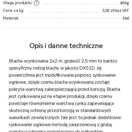
40 kg
?
Waga produktu
:
5,95 zł bez VAT
Cena za kg
:
Stal
Materiał
:
Opis i danne techniczne
Blacha ocynkowana 1x2 m, grubość 2,5 mm to bardzo
specyficzny rodzaj blachy w jakości DX51D. Jej
powierzchnia jest modyfikowana poprzez cynkowanie
ogniowe, dzięki czemu blacha ocynkowana zostaje
pokryta warstwą zabezpieczającą przed korozją. Blacha
jest cynkowana już na etapie produkcji, dzięki czemu
powstaje równomierna warstwa cynku zapewniająca
skuteczną ochronę przed korozją w standardowych
warunkach zewnętrznych. Nie jest to jednak dodatkowe
cynkowanie ogniowe metodą zanurzeniową z grubą
warstwą ochronną przeznaczoną do najbardziej