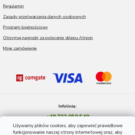
Regulamin
Zasady przetwarzania danych osobowych
Program lojalnościowy
Otrzymaj nagrodę za polecenie sklepu Atreon
Moje zamówienie
Infolinia:
+48 732 059 549
Pon - Pt: 8 - 15 godź.
Używamy plików cookies, aby zapewnić prawidłowe
info@atreon.pl
funkcjonowanie naszej strony internetowej oraz, aby