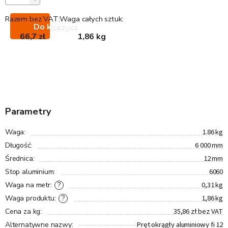
Razem bez VAT:
Waga całych sztuk:
Do koszyka
66,7 zł
1,86 kg
Parametry
1.86 kg
Waga
:
6 000 mm
Długość
:
12 mm
Średnica
:
6060
Stop aluminium
:
0,31 kg
?
Waga na metr
:
1,86 kg
?
Waga produktu
:
35,86 zł bez VAT
Cena za kg
:
Pręt okrągły aluminiowy fi 12
Alternatywne nazwy
: