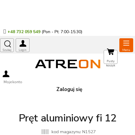
Przejść
do
treści
+48 732 059 549
KOSZYK
Pusty
koszyk
Moje konto
Zaloguj się
Pręt aluminiowy fi 12
kod magazynu:
N1527