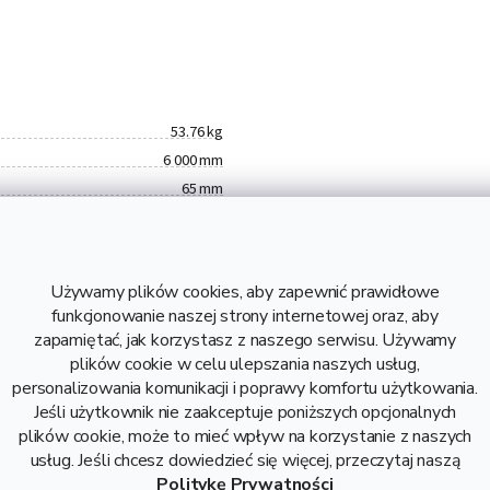
53.76 kg
6 000 mm
65 mm
6060
8,96 kg
53,76 kg
Używamy plików cookies, aby zapewnić prawidłowe
42,58 zł bez VAT
funkcjonowanie naszej strony internetowej oraz, aby
Pręt okrągły aluminiowy
zapamiętać, jak korzystasz z naszego serwisu. Używamy
fi 65
plików cookie w celu ulepszania naszych usług,
personalizowania komunikacji i poprawy komfortu użytkowania.
Jeśli użytkownik nie zaakceptuje poniższych opcjonalnych
plików cookie, może to mieć wpływ na korzystanie z naszych
usług. Jeśli chcesz dowiedzieć się więcej, przeczytaj naszą
Politykę Prywatności