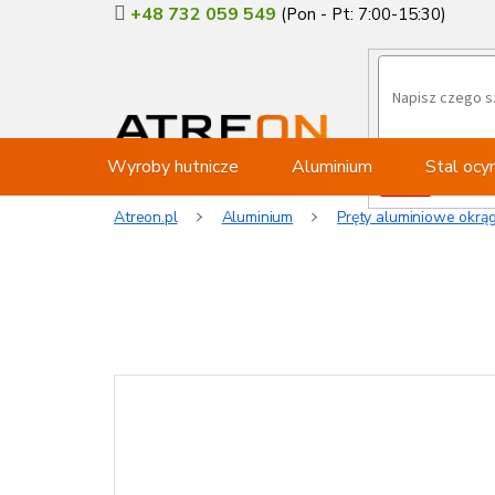
Przejść
+48 732 059 549
do
treści
Wyroby hutnicze
Aluminium
Stal oc
Atreon.pl
Aluminium
Pręty aluminiowe okrą