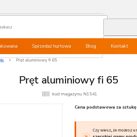
ynkowana
Sprzedaż hurtowa
Blog
Kontakt
głe
Pręt aluminiowy fi 65
Pręt aluminiowy fi 65
kod magazynu:
N1541
Cena podstawowa za sztukę 
Czy wiesz, że możesz u
szerokiej gamy pro