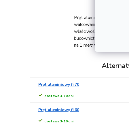
Pręt aluminiowy fi 65 to a
walcowania na gorąco i jes
właściwości antykorozyjne,
budownictwie. Dostarczany 
na 1 metr wynosi 8,96 kg.
Alternat
Pręt aluminiowy fi 70
dostawa 3-10 dni
Pręt aluminiowy fi 60
dostawa 3-10 dni