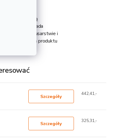
owany jest metodą
niż stalowy, posiada
st głównie w ślusarstwie i
gą 53,76 kg. Waga produktu
teresować
442,41,-
Szczegóły
325,31,-
Szczegóły