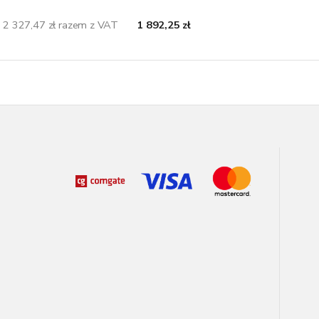
2 327,47 zł razem z VAT
1 892,25 zł