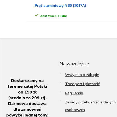
Pręt aluminiowy fi 60 (2017A)
dostawa 3-10 dni
S
t
o
p
k
Najważniejsze
a
Wszystko o zakupie
Dostarczamy na
Transport i płatność
terenie całej Polski
od 199 zł
Regulamin
(średnio za 299 zł).
Zasady przetwarzania danych
Darmowa dostawa
dla zamówień
osobowych
powyżej jednej tony.