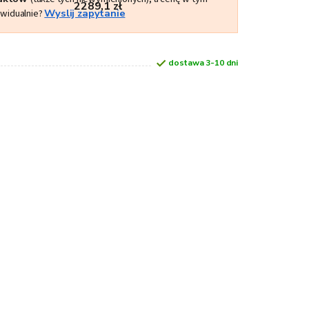
2289,1 zł
ywidualnie?
Wyslij zapytanie
dostawa 3-10 dni