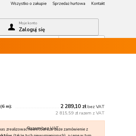
Wszystko o zakupie
Sprzedaż hurtowa
Kontakt
Wszystko o zakupie
Sprzedaż hurtowa
Kontakt
Moje konto
Zaloguj się
Koszyk
Pusty koszyk
2 289,10 zł
(6 m):
bez VAT
2 815,59 zł razem z VAT
Razem bez VAT
 nas zrealizować nawet bardzo duże zamówienie z
duktów
(także tych niewymienionych), a cenę w tym