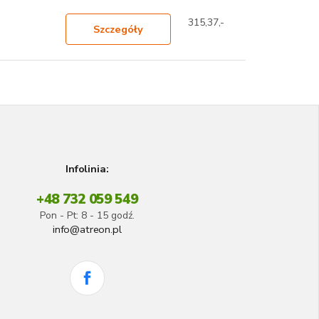
315,37,-
Szczegóły
Infolinia:
+48 732 059 549
Pon - Pt: 8 - 15 godź.
info@atreon.pl