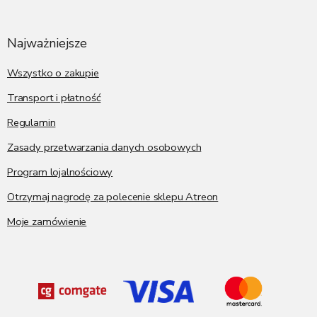
t
o
p
Najważniejsze
k
a
Wszystko o zakupie
Transport i płatność
Regulamin
Zasady przetwarzania danych osobowych
Program lojalnościowy
Otrzymaj nagrodę za polecenie sklepu Atreon
Moje zamówienie