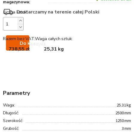
magazynowa:
Dostarczamy na terenie całej Polski
Razem bez VAT:
Waga całych sztuk:
Do koszyka
738,55 zł
25,31 kg
Parametry
25.31 kg
Waga
:
2500 mm
Długość
:
1250 mm
Szerokość
:
3 mm
Grubość
: