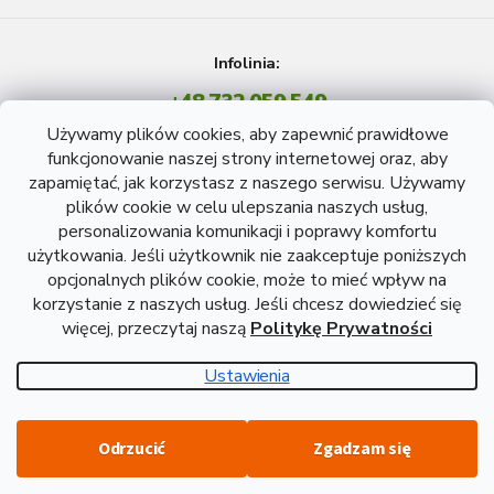
Infolinia:
+48 732 059 549
Pon - Pt: 8 - 15 godź.
Używamy plików cookies, aby zapewnić prawidłowe
info@atreon.pl
funkcjonowanie naszej strony internetowej oraz, aby
zapamiętać, jak korzystasz z naszego serwisu. Używamy
plików cookie w celu ulepszania naszych usług,
personalizowania komunikacji i poprawy komfortu
użytkowania. Jeśli użytkownik nie zaakceptuje poniższych
opcjonalnych plików cookie, może to mieć wpływ na
korzystanie z naszych usług. Jeśli chcesz dowiedzieć się
więcej, przeczytaj naszą
Politykę Prywatności
Opracował Shoptet
Ustawienia
Copyright 2026
Atreon - Wyroby hutnicze
. Wszystkie prawa
Odrzucić
Zgadzam się
zastrzeżone.