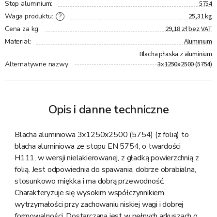
5754
Stop aluminium
:
25,31 kg
?
Waga produktu
:
29,18 zł bez VAT
Cena za kg
:
Aluminium
Materiał
:
Blacha płaska z aluminium
3x1250x2500 (5754)
Alternatywne nazwy
:
Opis i danne techniczne
Blacha aluminiowa 3x1250x2500 (5754) (z folią) to
blacha aluminiowa ze stopu EN 5754, o twardości
H111, w wersji nielakierowanej, z gładką powierzchnią z
folią. Jest odpowiednia do spawania, dobrze obrabialna,
stosunkowo miękka i ma dobrą przewodność.
Charakteryzuje się wysokim współczynnikiem
wytrzymałości przy zachowaniu niskiej wagi i dobrej
formowalności. Dostarczana jest w pełnych arkuszach o