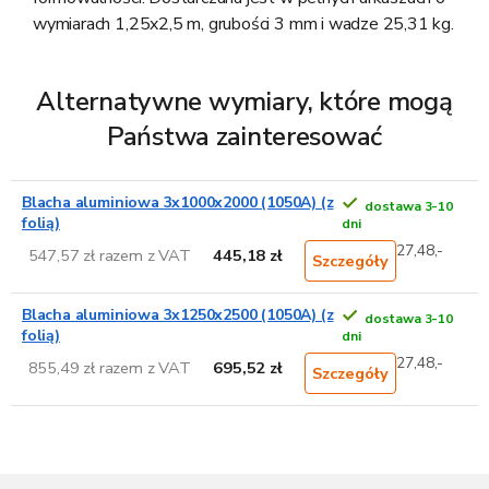
wymiarach 1,25x2,5 m, grubości 3 mm i wadze 25,31 kg.
Alternatywne wymiary, które mogą
Państwa zainteresować
Blacha aluminiowa 3x1000x2000 (1050A) (z
dostawa 3-10
folią)
dni
27,48,-
547,57 zł razem z VAT
445,18 zł
Szczegóły
Blacha aluminiowa 3x1250x2500 (1050A) (z
dostawa 3-10
folią)
dni
27,48,-
855,49 zł razem z VAT
695,52 zł
Szczegóły
S