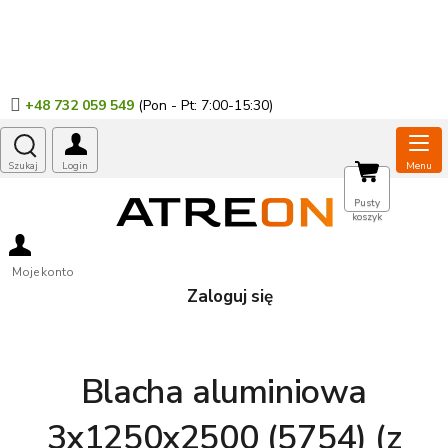
Przejść
do
treści
+48 732 059 549
KOSZYK
Pusty
koszyk
Moje konto
Zaloguj się
Blacha aluminiowa
3x1250x2500 (5754) (z