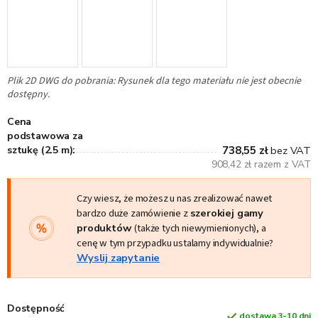
Plik 2D DWG do pobrania: Rysunek dla tego materiału nie jest obecnie
dostępny.
Cena
podstawowa za
sztukę (2.5 m):
738,55 zł
bez VAT
908,42 zł razem z VAT
Czy wiesz, że możesz u nas zrealizować nawet
bardzo duże zamówienie z
szerokiej gamy
produktów
(także tych niewymienionych), a
cenę w tym przypadku ustalamy indywidualnie?
Wyslij zapytanie
Dostępność
dostawa 3-10 dni