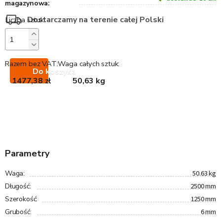
magazynowa:
Dostarczamy na terenie całej Polski
Razem bez VAT:
Waga całych sztuk:
Do koszyka
1477,38 zł
50,63 kg
Parametry
50.63 kg
Waga
:
2500 mm
Długość
:
1250 mm
Szerokość
:
6 mm
Grubość
: