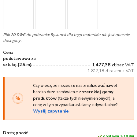
Plik 2D DWG do pobrania: Rysunek dla tego materiału nie jest obecnie
dostępny.
Cena
podstawowa za
sztukę (2.5 m):
1 477,38 zł
bez VAT
1 817,18 zł razem z VAT
Czy wiesz, że możesz u nas zrealizować nawet
bardzo duże zamówienie z
szerokiej gamy
produktów
(także tych niewymienionych), a
cenę w tym przypadku ustalamy indywidualnie?
Wyslij zapytanie
Dostępność
dostawa 3-10 dni