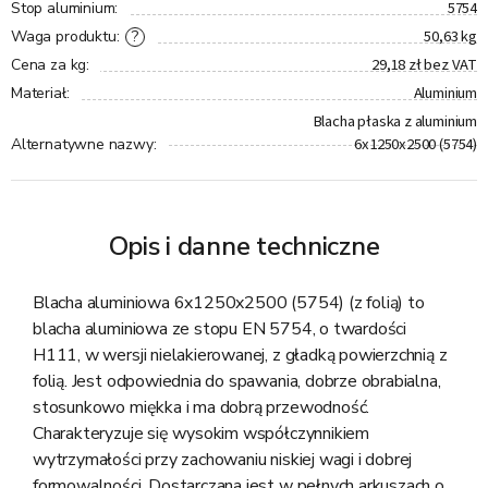
5754
Stop aluminium
:
50,63 kg
?
Waga produktu
:
29,18 zł bez VAT
Cena za kg
:
Aluminium
Materiał
:
Blacha płaska z aluminium
6x1250x2500 (5754)
Alternatywne nazwy
:
Opis i danne techniczne
Blacha aluminiowa 6x1250x2500 (5754) (z folią) to
blacha aluminiowa ze stopu EN 5754, o twardości
H111, w wersji nielakierowanej, z gładką powierzchnią z
folią. Jest odpowiednia do spawania, dobrze obrabialna,
stosunkowo miękka i ma dobrą przewodność.
Charakteryzuje się wysokim współczynnikiem
wytrzymałości przy zachowaniu niskiej wagi i dobrej
formowalności. Dostarczana jest w pełnych arkuszach o