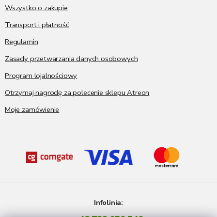
a
Wszystko o zakupie
Transport i płatność
Regulamin
Zasady przetwarzania danych osobowych
Program lojalnościowy
Otrzymaj nagrodę za polecenie sklepu Atreon
Moje zamówienie
Infolinia: