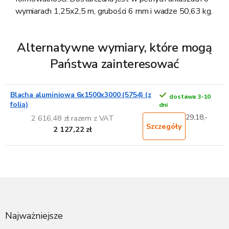
wymiarach 1,25x2,5 m, grubości 6 mm i wadze 50,63 kg.
Alternatywne wymiary, które mogą
Państwa zainteresować
Blacha aluminiowa 6x1500x3000 (5754) (z
dostawa 3-10
folią)
dni
29,18,-
2 616,48 zł razem z VAT
Szczegóły
2 127,22 zł
S
t
o
p
Najważniejsze
k