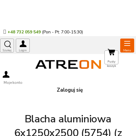
Przejść
do
treści
+48 732 059 549
KOSZYK
Pusty
koszyk
Moje konto
Zaloguj się
Blacha aluminiowa
6x1250x2500 (5754) (z