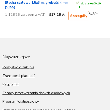
Blacha stalowa 1,5x3 m, grubość 4 mm
dostawa 3-10
(S355)
dni
6,37,-
1 128,25 zł razem z VAT
917,28 zł
Szczegóły
S
t
o
p
Najważniejsze
k
a
Wszystko o zakupie
Transport i płatność
Regulamin
Zasady przetwarzania danych osobowych
Program lojalnościowy