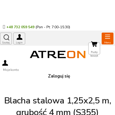
Przejść
do
treści
+48 732 059 549
KOSZYK
Pusty
koszyk
Moje konto
Zaloguj się
Blacha stalowa 1,25x2,5 m,
grubość 4 mm (S355)