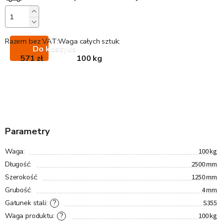
Razem bez VAT:
Waga całych sztuk:
Do koszyka
571 zł
100 kg
Parametry
100 kg
Waga
:
2500 mm
Długość
:
1250 mm
Szerokość
:
4 mm
Grubość
:
S355
?
Gatunek stali
:
100 kg
?
Waga produktu
: