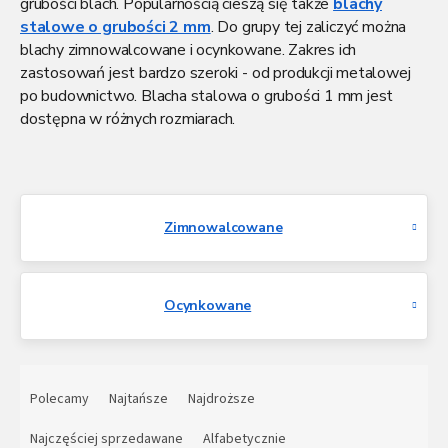
grubości blach. Popularnością cieszą się także
blachy
stalowe o grubości 2 mm
. Do grupy tej zaliczyć można
blachy zimnowalcowane i ocynkowane. Zakres ich
zastosowań jest bardzo szeroki - od produkcji metalowej
po budownictwo. Blacha stalowa o grubości 1 mm jest
dostępna w różnych rozmiarach.
Zimnowalcowane
Ocynkowane
S
o
Polecamy
Najtańsze
Najdroższe
r
t
Najczęściej sprzedawane
Alfabetycznie