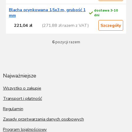
Blacha ocynkowana 1,5x3 m, grubość 1
dostawa 3-10
mm
dni
221,04 zł
(271,88 zł razem z VAT)
Szczegóły
6
pozycji razem
K
o
n
S
t
t
r
o
o
p
Najważniejsze
l
k
k
a
Wszystko o zakupie
i
l
Transport i płatność
i
s
Regulamin
t
y
Zasady przetwarzania danych osobowych
Program lojalnościowy