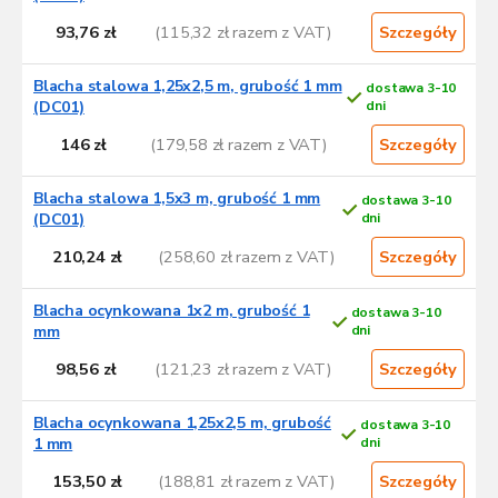
s
93,76 zł
(115,32 zł razem z VAT)
t
Szczegóły
a
p
Blacha stalowa 1,25x2,5 m, grubość 1 mm
dostawa 3-10
r
(DC01)
dni
o
146 zł
(179,58 zł razem z VAT)
Szczegóły
d
u
Blacha stalowa 1,5x3 m, grubość 1 mm
dostawa 3-10
k
(DC01)
dni
t
ó
210,24 zł
(258,60 zł razem z VAT)
Szczegóły
w
Blacha ocynkowana 1x2 m, grubość 1
dostawa 3-10
mm
dni
98,56 zł
(121,23 zł razem z VAT)
Szczegóły
Blacha ocynkowana 1,25x2,5 m, grubość
dostawa 3-10
1 mm
dni
153,50 zł
(188,81 zł razem z VAT)
Szczegóły