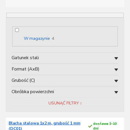
o
w
a
n
i
e
W magazynie
4
p
r
o
Gatunek stali
d
u
Format (AxB)
k
t
Grubość (C)
ó
Obróbka powierzchni
w
USUNĄĆ FILTRY
L
Blacha stalowa 1x2 m, grubość 1 mm
dostawa 3-10
i
(DC01)
dni