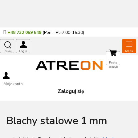
Przejść
do
treści
+48 732 059 549
KOSZYK
Pusty
koszyk
Moje konto
Zaloguj się
Blachy stalowe 1 mm
Blacha stalowa 1 mm
jest jedną z najbardziej popularnych