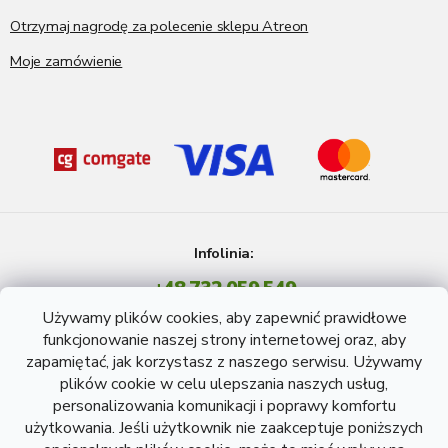
Otrzymaj nagrodę za polecenie sklepu Atreon
Moje zamówienie
Infolinia:
+48 732 059 549
Pon - Pt: 8 - 15 godź.
Używamy plików cookies, aby zapewnić prawidłowe
info@atreon.pl
funkcjonowanie naszej strony internetowej oraz, aby
zapamiętać, jak korzystasz z naszego serwisu. Używamy
plików cookie w celu ulepszania naszych usług,
personalizowania komunikacji i poprawy komfortu
użytkowania. Jeśli użytkownik nie zaakceptuje poniższych