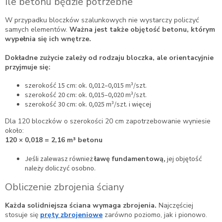
Ile betonu będzie potrzebne
W przypadku bloczków szalunkowych nie wystarczy policzyć
samych elementów.
Ważna jest także objętość betonu, którym
wypełnia się ich wnętrze.
Dokładne zużycie zależy od rodzaju bloczka, ale orientacyjnie
przyjmuje się:
szerokość 15 cm: ok. 0,012–0,015 m³/szt.
szerokość 20 cm: ok. 0,015–0,020 m³/szt.
szerokość 30 cm: ok. 0,025 m³/szt. i więcej
Dla 120 bloczków o szerokości 20 cm zapotrzebowanie wyniesie
około:
120 × 0,018 = 2,16 m³ betonu
Jeśli zalewasz również
ławę fundamentową
, jej objętość
należy doliczyć osobno.
Obliczenie zbrojenia ściany
Każda solidniejsza ściana wymaga zbrojenia.
Najczęściej
stosuje się
pręty zbrojeniowe
zarówno poziomo, jak i pionowo.