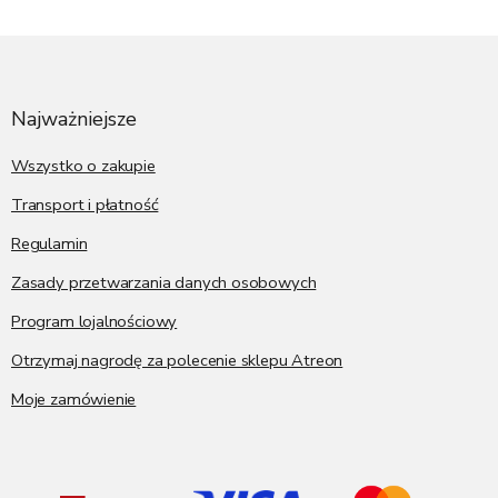
S
t
o
p
Najważniejsze
k
a
Wszystko o zakupie
Transport i płatność
Regulamin
Zasady przetwarzania danych osobowych
Program lojalnościowy
Otrzymaj nagrodę za polecenie sklepu Atreon
Moje zamówienie