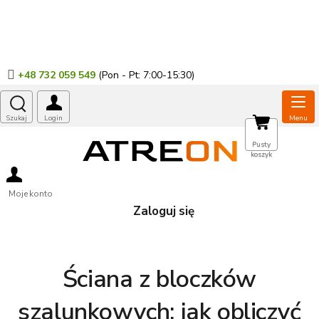
Przejść
do
treści
+48 732 059 549
KOSZYK
Pusty
koszyk
Moje konto
Zaloguj się
Ściana z bloczków
szalunkowych: jak obliczyć