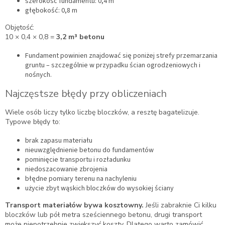
szerokość fundamentu: 0,4 m
głębokość: 0,8 m
Objętość:
10 × 0,4 × 0,8 =
3,2 m³ betonu
Fundament powinien znajdować się poniżej strefy przemarzania
gruntu – szczególnie w przypadku ścian ogrodzeniowych i
nośnych.
Najczęstsze błędy przy obliczeniach
Wiele osób liczy tylko liczbę bloczków, a resztę bagatelizuje.
Typowe błędy to:
brak zapasu materiału
nieuwzględnienie betonu do fundamentów
pominięcie transportu i rozładunku
niedoszacowanie zbrojenia
błędne pomiary terenu na nachyleniu
użycie zbyt wąskich bloczków do wysokiej ściany
Transport materiałów bywa kosztowny.
Jeśli zabraknie Ci kilku
bloczków lub pół metra sześciennego betonu, drugi transport
może niepotrzebnie zwiększyć koszty. Dlatego warto zamówić