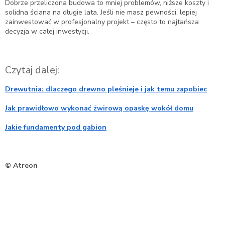
Dobrze przeliczona budowa to mniej problemów, niższe koszty i
solidna ściana na długie lata. Jeśli nie masz pewności, lepiej
zainwestować w profesjonalny projekt – często to najtańsza
decyzja w całej inwestycji.
Czytaj dalej:
Drewutnia: dlaczego drewno pleśnieje i jak temu zapobiec
Jak prawidłowo wykonać żwirową opaskę wokół domu
Jakie fundamenty pod gabion
© Atreon