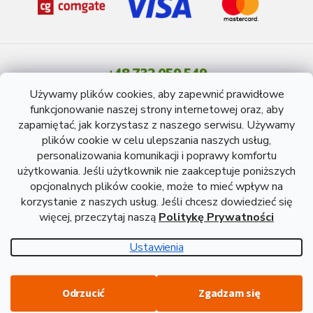
+48 732 059 549
Pon - Pt: 8 - 15 godź.
Używamy plików cookies, aby zapewnić prawidłowe
info@atreon.pl
funkcjonowanie naszej strony internetowej oraz, aby
zapamiętać, jak korzystasz z naszego serwisu. Używamy
plików cookie w celu ulepszania naszych usług,
personalizowania komunikacji i poprawy komfortu
użytkowania. Jeśli użytkownik nie zaakceptuje poniższych
opcjonalnych plików cookie, może to mieć wpływ na
korzystanie z naszych usług. Jeśli chcesz dowiedzieć się
więcej, przeczytaj naszą
Politykę Prywatności
Opracował Shoptet
Ustawienia
Copyright 2026
Atreon - Wyroby hutnicze
. Wszystkie prawa
Odrzucić
Zgadzam się
zastrzeżone.