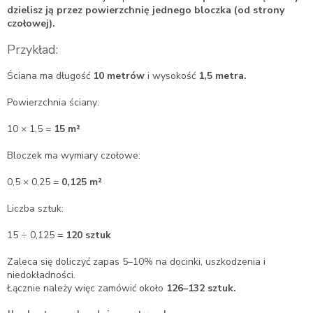
dzielisz ją przez powierzchnię jednego bloczka (od strony
czołowej).
Przykład:
Ściana ma długość
10 metrów
i wysokość
1,5 metra.
Powierzchnia ściany:
10 × 1,5 =
15 m²
Bloczek ma wymiary czołowe:
0,5 × 0,25 =
0,125 m²
Liczba sztuk:
15 ÷ 0,125 =
120 sztuk
Zaleca się doliczyć zapas 5–10% na docinki, uszkodzenia i
niedokładności.
Łącznie należy więc zamówić około
126–132 sztuk.