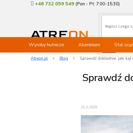
Przejść
+48 732 059 549
do
treści
Wyroby hutnicze
Aluminium
Stal oc
Atreon.pl
Blog
Sprawdź dokładnie, jaki kąt
Sprawdź dok
25.3.2026