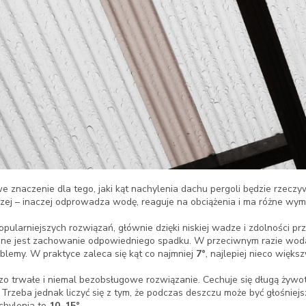
 znaczenie dla tego, jaki kąt nachylenia dachu pergoli będzie rzeczyw
czej – inaczej odprowadza wodę, reaguje na obciążenia i ma różne wym
pularniejszych rozwiązań, głównie dzięki niskiej wadze i zdolności pr
czne jest zachowanie odpowiedniego spadku. W przeciwnym razie wo
lemy. W praktyce zaleca się kąt co najmniej
7°
, najlepiej nieco większ
zo trwałe i niemal bezobsługowe rozwiązanie. Cechuje się długą żywotn
. Trzeba jednak liczyć się z tym, że podczas deszczu może być głośnie
chylenia to
10–15°
.