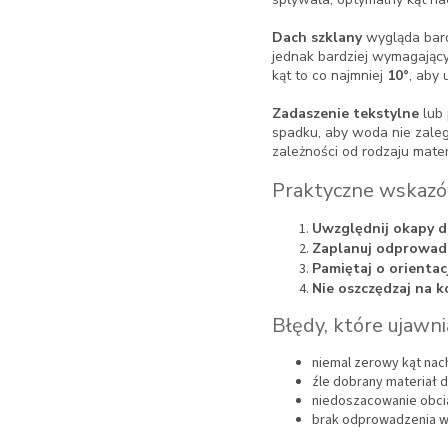
Dach szklany
wygląda bardz
jednak bardziej wymagający
kąt to co najmniej
10°
, aby 
Zadaszenie tekstylne
lub 
spadku, aby woda nie zaleg
zależności od rodzaju mater
Praktyczne wskazó
Uwzględnij okapy 
Zaplanuj odprowad
Pamiętaj o orientac
Nie oszczędzaj na k
Błędy, które ujawn
niemal zerowy kąt nac
źle dobrany materiał d
niedoszacowanie obci
brak odprowadzenia 