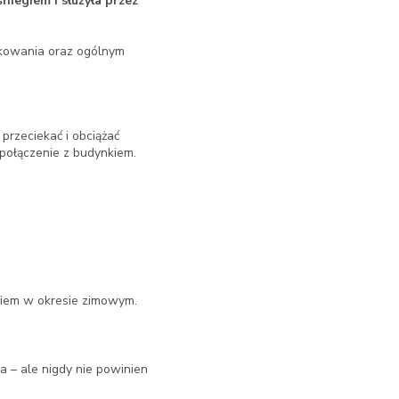
niegiem i służyła przez
ytkowania oraz ogólnym
 przeciekać i obciążać
 połączenie z budynkiem.
giem w okresie zimowym.
a – ale nigdy nie powinien