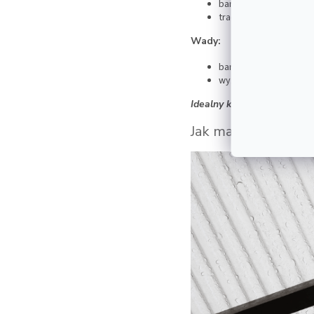
bardzo dobry odpływ 
tradycyjny wygląd
Wady:
bardziej skomplikowan
wyższy koszt
Idealny kąt nachylenia:
15–
Jak materiał wpływ