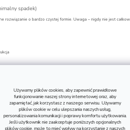
inimalny spadek)
e rozwiązanie o bardzo czystej formie. Uwaga – nigdy nie jest całkowi
rukcja
 do precyzji wykonania
droizolacji
°
Używamy plików cookies, aby zapewnić prawidłowe
funkcjonowanie naszej strony internetowej oraz, aby
owa
zapamiętać, jak korzystasz z naszego serwisu. Używamy
plików cookie w celu ulepszania naszych usług,
rgolach wolnostojących lub altanach.
personalizowania komunikacji i poprawy komfortu użytkowania.
Jeśli użytkownik nie zaakceptuje poniższych opcjonalnych
plików cookie, może to mieć wpływ na korzystanie z naszych