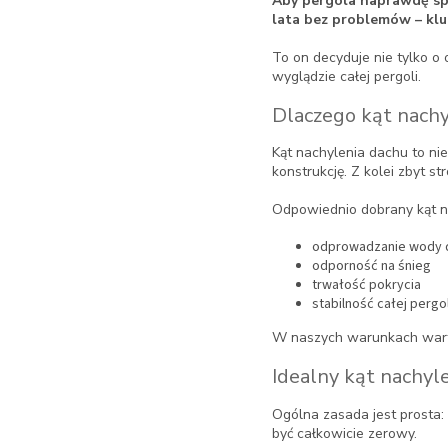
Aby pergola naprawdę speł
lata bez problemów – kl
To on decyduje nie tylko o
wyglądzie całej pergoli.
Dlaczego kąt nachy
Kąt nachylenia dachu to nie 
konstrukcję. Z kolei zbyt s
Odpowiednio dobrany kąt n
odprowadzanie wody 
odporność na śnieg
trwałość pokrycia
stabilność całej pergol
W naszych warunkach warto
Idealny kąt nachyl
Ogólna zasada jest prosta: 
być całkowicie zerowy.