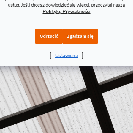
wody i śniegu
usług. Jeśli chcesz dowiedzieć się więcej, przeczytaj naszą
Politykę Prywatności
a konstrukcja
Odrzucić
Zgadzam się
25°
a na kąt nachylenia dachu pergoli
Ustawienia