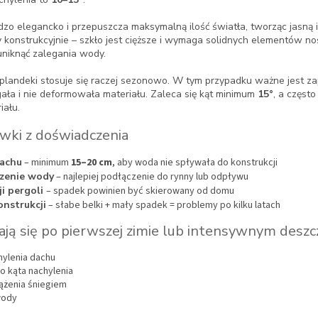
o elegancko i przepuszcza maksymalną ilość światła, tworząc jasną i 
 konstrukcyjnie – szkło jest cięższe i wymaga solidnych elementów n
uniknąć zalegania wody.
plandeki stosuje się raczej sezonowo. W tym przypadku ważne jest 
ała i nie deformowała materiału. Zaleca się kąt minimum
15°
, a częst
iału.
wki z doświadczenia
dachu
– minimum
15–20 cm
, aby woda nie spływała do konstrukcji
zenie wody
– najlepiej podłączenie do rynny lub odpływu
ji pergoli
– spadek powinien być skierowany od domu
onstrukcji
– słabe belki + mały spadek = problemy po kilku latach
iają się po pierwszej zimie lub intensywnym deszc
hylenia dachu
o kąta nachylenia
ążenia śniegiem
wody