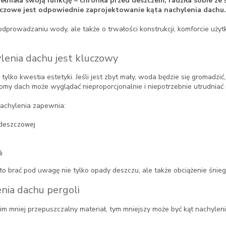
niała swoją funkcję – chroniła przed deszczem, radziła sobie ze ś
uczowe jest odpowiednie zaprojektowanie kąta nachylenia dachu.
 odprowadzaniu wody, ale także o trwałości konstrukcji, komforcie uż
lenia dachu jest kluczowy
tylko kwestia estetyki. Jeśli jest zbyt mały, woda będzie się gromadzić,
tromy dach może wyglądać nieproporcjonalnie i niepotrzebnie utrudniać
achylenia zapewnia:
deszczowej
i
 brać pod uwagę nie tylko opady deszczu, ale także obciążenie śnie
enia dachu pergoli
im mniej przepuszczalny materiał, tym mniejszy może być kąt nachyleni