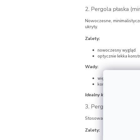
2. Pergola płaska (m
Nowoczesne, minimalistyczn
ukryty.
Zalety:
nowoczesny wygląd
optycznie lekka konst
Wady:
większe wymagania co
konieczność dobrej hy
Idealny kąt nachylenia:
5–8
3. Pergola dwuspad
Stosowana głównie przy pe
Zalety: