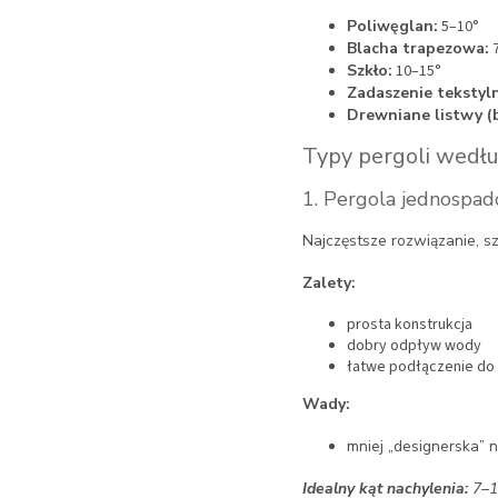
Poliwęglan:
5–10°
Blacha trapezowa:
7
Szkło:
10–15°
Zadaszenie tekstyl
Drewniane listwy (b
Typy pergoli wedłu
1. Pergola jednospad
Najczęstsze rozwiązanie, s
Zalety:
prosta konstrukcja
dobry odpływ wody
łatwe podłączenie do
Wady:
mniej „designerska” n
Idealny kąt nachylenia:
7–1