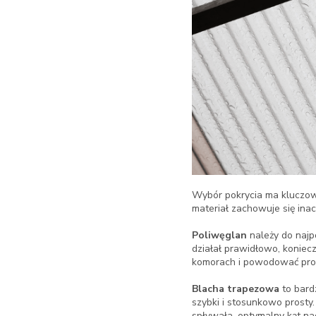
Wybór pokrycia ma kluczowe
materiał zachowuje się ina
Poliwęglan
należy do najpo
działał prawidłowo, konie
komorach i powodować prob
Blacha trapezowa
to bard
szybki i stosunkowo prosty
spływała, optymalny kąt na