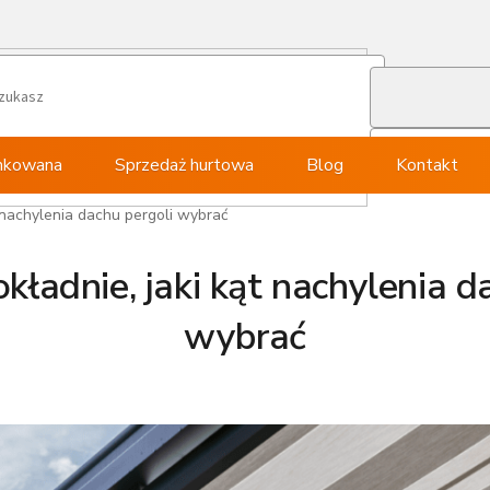
ynkowana
Sprzedaż hurtowa
Blog
Kontakt
 nachylenia dachu pergoli wybrać
ładnie, jaki kąt nachylenia d
wybrać