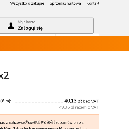
Wszystko o zakupie
Sprzedaż hurtowa
Kontakt
Wszystko o zakupie
Sprzedaż hurtowa
Kontakt
Moje konto
Zaloguj się
Koszyk
Pusty koszyk
x2
40,13 zł
(6 m):
bez VAT
49,36 zł razem z VAT
Razem bez VAT
 nas zrealizować nawet bardzo duże zamówienie z
duktów
(także tych niewymienionych), a cenę w tym