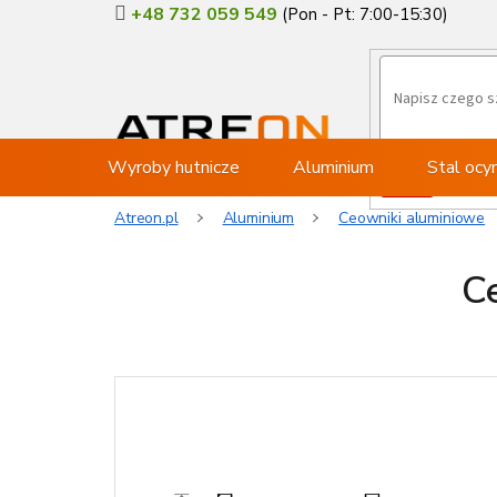
Przejść
+48 732 059 549
do
treści
Wyroby hutnicze
Aluminium
Stal oc
Atreon.pl
Aluminium
Ceowniki aluminiowe
C