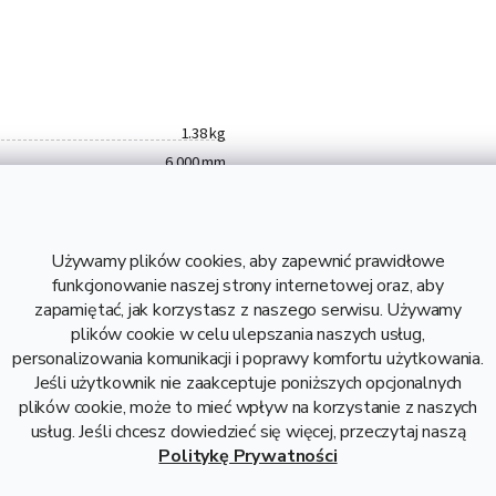
1.38 kg
6 000 mm
2 mm
6060
0,23 kg
Używamy plików cookies, aby zapewnić prawidłowe
1,38 kg
funkcjonowanie naszej strony internetowej oraz, aby
29,08 zł bez VAT
zapamiętać, jak korzystasz z naszego serwisu. Używamy
plików cookie w celu ulepszania naszych usług,
Aluminium
personalizowania komunikacji i poprawy komfortu użytkowania.
Profil aluminiowy U
Jeśli użytkownik nie zaakceptuje poniższych opcjonalnych
15x15x15x2
plików cookie, może to mieć wpływ na korzystanie z naszych
usług. Jeśli chcesz dowiedzieć się więcej, przeczytaj naszą
Politykę Prywatności