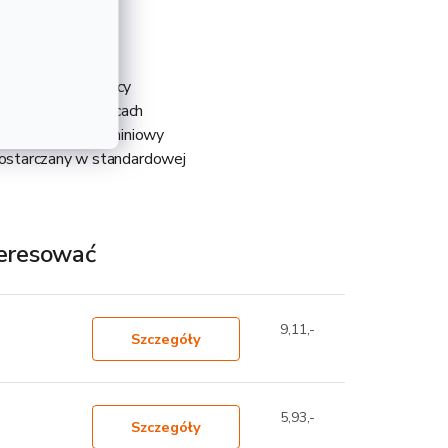
i T66 gwarantujący
nictwie oraz pracach
ej stali. Ten aluminiowy
 dostarczany w standardowej
teresować
9,11,-
Szczegóły
5,93,-
Szczegóły