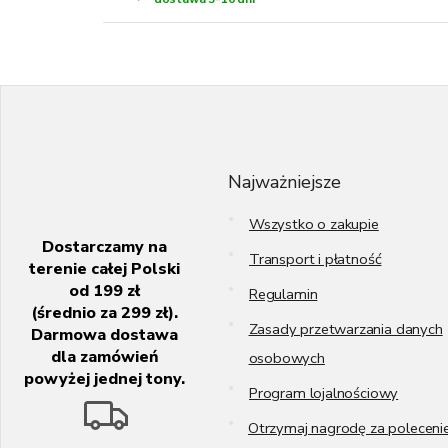
S
t
o
p
k
Najważniejsze
a
Wszystko o zakupie
Dostarczamy na
Transport i płatność
terenie całej Polski
od 199 zł
Regulamin
(średnio za 299 zł).
Zasady przetwarzania danych
Darmowa dostawa
dla zamówień
osobowych
powyżej jednej tony.
Program lojalnościowy
Otrzymaj nagrodę za poleceni