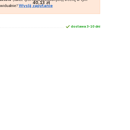
40,13 zł
ywidualnie?
Wyslij zapytanie
dostawa 3-10 dni