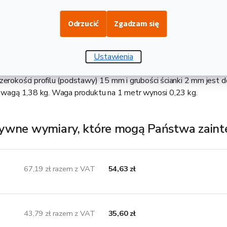
Opis i danne techniczne
Odrzucić
Zgadzam się
15x2 to otwarty profil aluminiowy ze stopu EN 6060 i twardośc
aokrąglonymi krawędziami. Zastosowanie znajduje głównie w budow
Ustawienia
letą jest niższa waga w porównaniu do profili wykonanych ze zwykł
zerokości profilu (podstawy) 15 mm i grubości ścianki 2 mm jest
 z wagą 1,38 kg. Waga produktu na 1 metr wynosi 0,23 kg.
ywne wymiary, które mogą Państwa zain
67,19 zł razem z VAT
54,63 zł
43,79 zł razem z VAT
35,60 zł