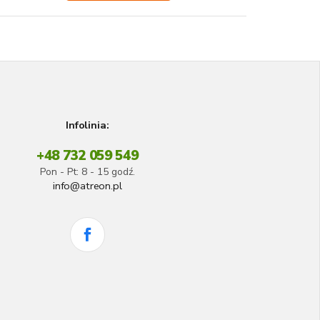
Infolinia:
+48 732 059 549
Pon - Pt: 8 - 15 godź.
info@atreon.pl