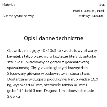
Stal
Materiał
:
Profil U 40x40x3, Profil
stalowy U 40x40x3
Alternatywne nazwy
:
Opis i danne techniczne
Ceownik zimnogięty 40x40x3 to kwadratowy, otwarty
kawałek stali, o przekroju w kształcie litery U, gatunku
stali S235, walcowany na gorąco z gwarantowaną
spawalnością. Gięty, z zaokrąglonymi krawędziami.
Stosowany głównie w budownictwie i ślusarstwie.
Dostarczany w długości produkcyjnej 6 m, o wadze 15,9
kg, wysokości 40 mm, szerokości ramion 40 mm i
grubości ścianki 3 mm. Długość 1 m odpowiada masie
2,65 kg.