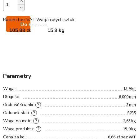
Razem bez VAT:
Waga całych sztuk:
Do koszyka
105,89 zł
15,9 kg
Parametry
15.9 kg
Waga
:
6 000 mm
Długość
:
3 mm
?
Grubość ścianki
:
S235
?
Gatunek stali
:
2,65 kg
?
Waga na metr
:
15,9 kg
?
Waga produktu
:
6,66 zł bez VAT
Cena za kg
: