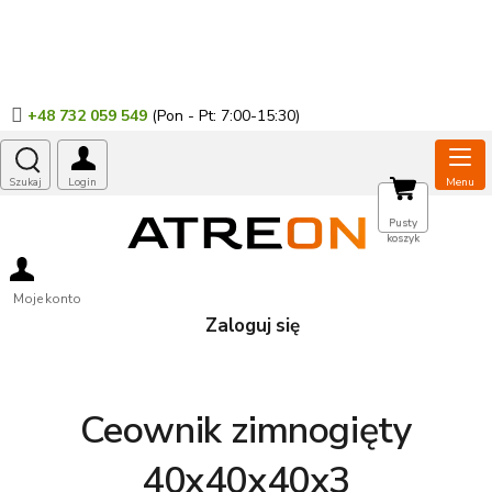
Przejść
do
treści
+48 732 059 549
KOSZYK
Pusty
koszyk
Moje konto
Zaloguj się
Ceownik zimnogięty
40x40x40x3