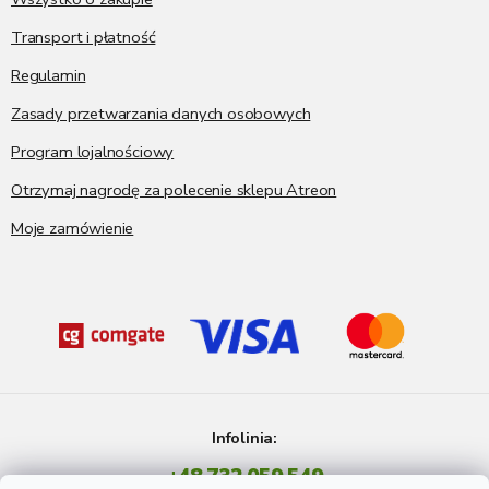
a
Transport i płatność
Regulamin
Zasady przetwarzania danych osobowych
Program lojalnościowy
Otrzymaj nagrodę za polecenie sklepu Atreon
Moje zamówienie
Infolinia:
+48 732 059 549