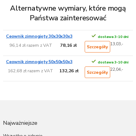
Alternatywne wymiary, które mogą
Państwa zainteresować
Ceownik zimnogięty 30x30x30x3
dostawa 3-10 dni
13,03,-
96,14 zł razem z VAT
78,16 zł
Szczegóły
Ceownik zimnogięty 50x50x50x3
dostawa 3-10 dni
22,04,-
162,68 zł razem z VAT
132,26 zł
Szczegóły
S
t
o
p
Najważniejsze
k
Wszystko o zakupie