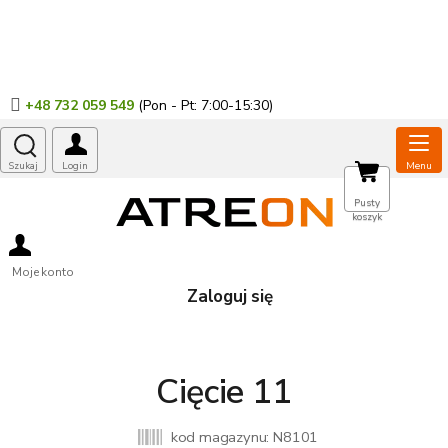
Przejść
do
treści
+48 732 059 549
KOSZYK
Pusty
koszyk
Moje konto
Zaloguj się
Cięcie 11
kod magazynu:
N8101