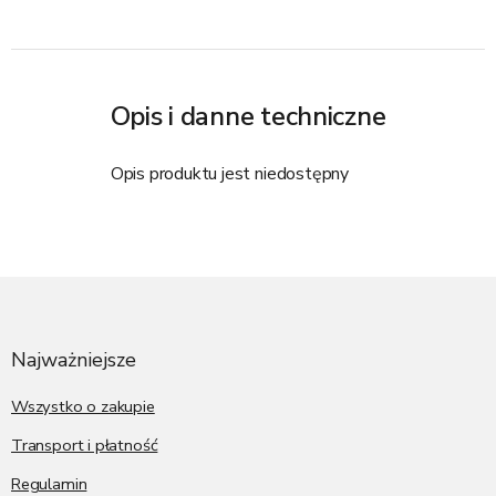
Opis i danne techniczne
Opis produktu jest niedostępny
S
t
o
p
Najważniejsze
k
a
Wszystko o zakupie
Transport i płatność
Regulamin