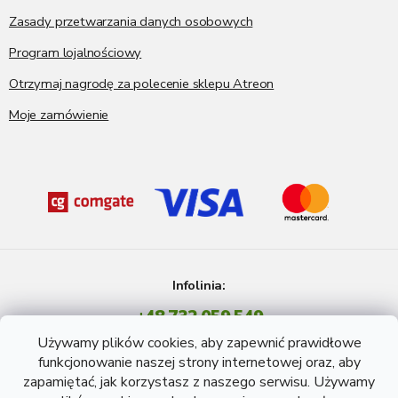
Zasady przetwarzania danych osobowych
Program lojalnościowy
Otrzymaj nagrodę za polecenie sklepu Atreon
Moje zamówienie
Infolinia:
+48 732 059 549
Pon - Pt: 8 - 15 godź.
Używamy plików cookies, aby zapewnić prawidłowe
info@atreon.pl
funkcjonowanie naszej strony internetowej oraz, aby
zapamiętać, jak korzystasz z naszego serwisu. Używamy