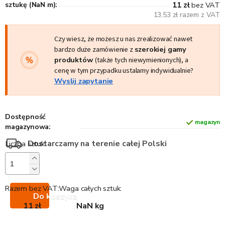
sztukę (NaN m):
11 zł
bez VAT
13,53 zł razem z VAT
Czy wiesz, że możesz u nas zrealizować nawet
bardzo duże zamówienie z
szerokiej gamy
produktów
(także tych niewymienionych), a
cenę w tym przypadku ustalamy indywidualnie?
Wyslij zapytanie
Dostępność
magazyn
magazynowa:
Dostarczamy na terenie całej Polski
Razem bez VAT:
Waga całych sztuk:
Do koszyka
11 zł
NaN kg