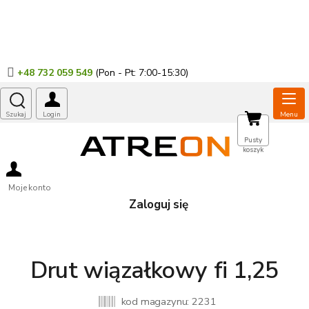
Przejść
do
treści
+48 732 059 549
KOSZYK
Pusty
koszyk
Moje konto
Zaloguj się
Drut wiązałkowy fi 1,25
kod magazynu:
2231