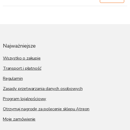
S
t
o
p
Najważniejsze
k
a
Wszystko o zakupie
Transport i płatność
Regulamin
Zasady przetwarzania danych osobowych
Program lojalnościowy
Otrzymaj nagrodę za polecenie sklepu Atreon
Moje zamówienie