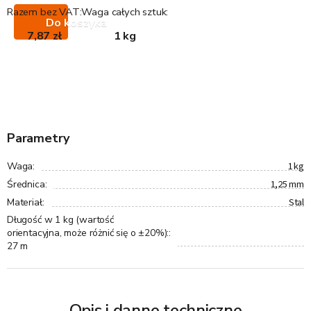
Razem bez VAT:
Waga całych sztuk:
Do koszyka
7,87 zł
1 kg
Parametry
1 kg
Waga
:
1,25 mm
Średnica
:
Stal
Materiał
:
Długość w 1 kg (wartość
orientacyjna, może różnić się o ±20%):
:
27 m
Opis i danne techniczne