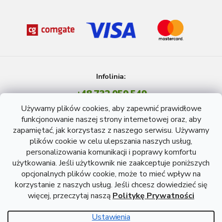
Infolinia:
+48 732 059 549
Pon - Pt: 8 - 15 godź.
Używamy plików cookies, aby zapewnić prawidłowe
info@atreon.pl
funkcjonowanie naszej strony internetowej oraz, aby
zapamiętać, jak korzystasz z naszego serwisu. Używamy
plików cookie w celu ulepszania naszych usług,
personalizowania komunikacji i poprawy komfortu
użytkowania. Jeśli użytkownik nie zaakceptuje poniższych
opcjonalnych plików cookie, może to mieć wpływ na
korzystanie z naszych usług. Jeśli chcesz dowiedzieć się
więcej, przeczytaj naszą
Politykę Prywatności
Opracował Shoptet
Ustawienia