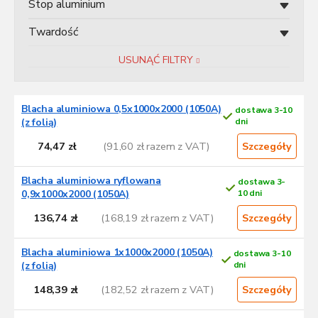
Stop aluminium
w
Twardość
USUNĄĆ FILTRY
L
Blacha aluminiowa 0,5x1000x2000 (1050A)
dostawa 3-10
i
(z folią)
dni
s
74,47 zł
(91,60 zł razem z VAT)
t
Szczegóły
a
p
Blacha aluminiowa ryflowana
dostawa 3-
r
0,9x1000x2000 (1050A)
10 dni
o
136,74 zł
(168,19 zł razem z VAT)
Szczegóły
d
u
Blacha aluminiowa 1x1000x2000 (1050A)
dostawa 3-10
k
(z folią)
dni
t
ó
148,39 zł
(182,52 zł razem z VAT)
Szczegóły
w