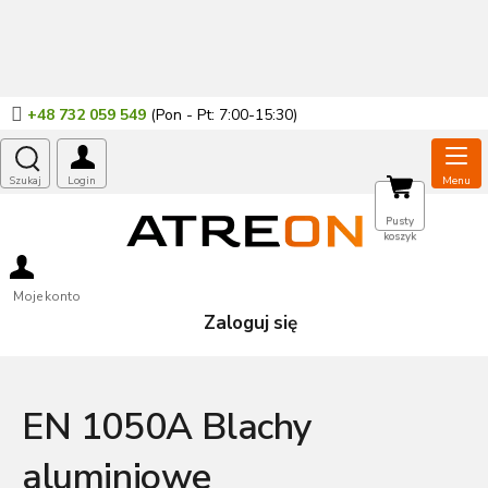
Przejść
do
treści
+48 732 059 549
KOSZYK
Pusty
koszyk
Moje konto
Zaloguj się
EN 1050A Blachy
aluminiowe