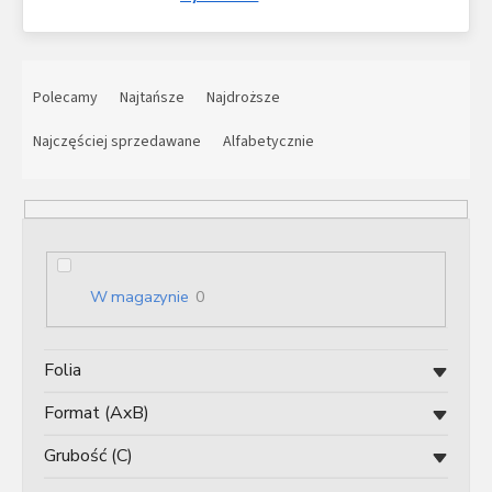
S
o
Polecamy
Najtańsze
Najdroższe
r
t
Najczęściej sprzedawane
Alfabetycznie
o
w
a
n
i
e
W magazynie
0
p
r
o
Folia
d
u
Format (AxB)
k
t
Grubość (C)
ó