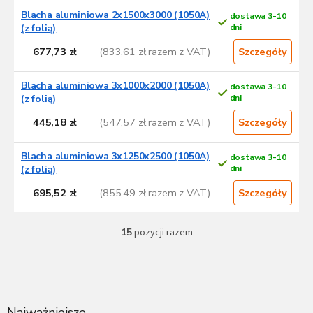
Blacha aluminiowa 2x1500x3000 (1050A)
dostawa 3-10
(z folią)
dni
677,73 zł
(833,61 zł razem z VAT)
Szczegóły
Blacha aluminiowa 3x1000x2000 (1050A)
dostawa 3-10
(z folią)
dni
445,18 zł
(547,57 zł razem z VAT)
Szczegóły
Blacha aluminiowa 3x1250x2500 (1050A)
dostawa 3-10
(z folią)
dni
695,52 zł
(855,49 zł razem z VAT)
Szczegóły
15
pozycji razem
K
o
n
S
t
t
r
o
o
p
Najważniejsze