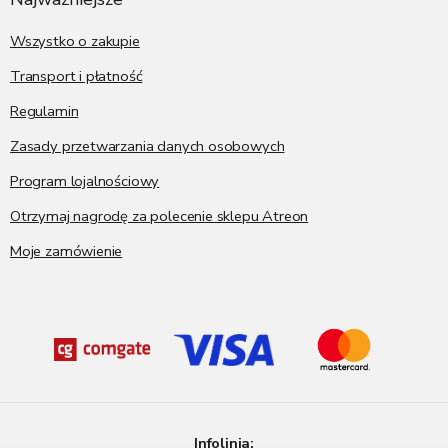
l
k
k
a
Wszystko o zakupie
i
l
Transport i płatność
i
s
Regulamin
t
y
Zasady przetwarzania danych osobowych
Program lojalnościowy
Otrzymaj nagrodę za polecenie sklepu Atreon
Moje zamówienie
Infolinia: