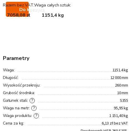
Razem bez VAT:
Waga całych sztuk:
Do koszyka
7058,08 zł
1151,4 kg
Parametry
1151.4 kg
Waga
:
12 000 mm
Długość
:
260 mm
Wysokość przekroju
:
10 mm
Grubość środnika
:
S355
?
Gatunek stali
:
95,95 kg
?
Waga na metr
:
1 151,40 kg
?
Waga produktu
:
6,13 zł bez VAT
Cena za kg
:
Dwuteownik HEB 260 S355,