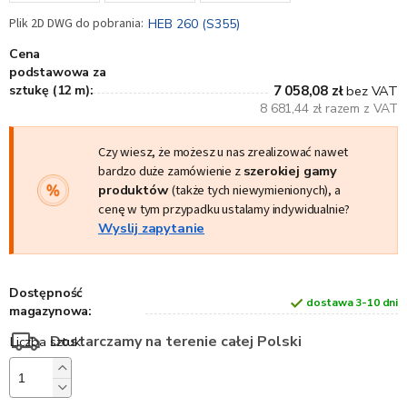
HEB 260 (S355)
Cena
podstawowa za
sztukę (12 m):
7 058,08 zł
bez VAT
8 681,44 zł razem z VAT
Czy wiesz, że możesz u nas zrealizować nawet
bardzo duże zamówienie z
szerokiej gamy
produktów
(także tych niewymienionych), a
cenę w tym przypadku ustalamy indywidualnie?
Wyslij zapytanie
Dostępność
dostawa 3-10 dni
magazynowa:
Dostarczamy na terenie całej Polski