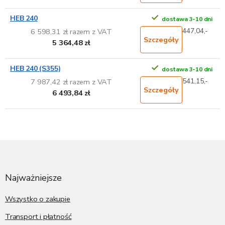
HEB 240
dostawa 3-10 dni
447,04,-
6 598,31 zł razem z VAT
Szczegóły
5 364,48 zł
HEB 240 (S355)
dostawa 3-10 dni
541,15,-
7 987,42 zł razem z VAT
Szczegóły
6 493,84 zł
S
t
o
p
Najważniejsze
k
a
Wszystko o zakupie
Transport i płatność