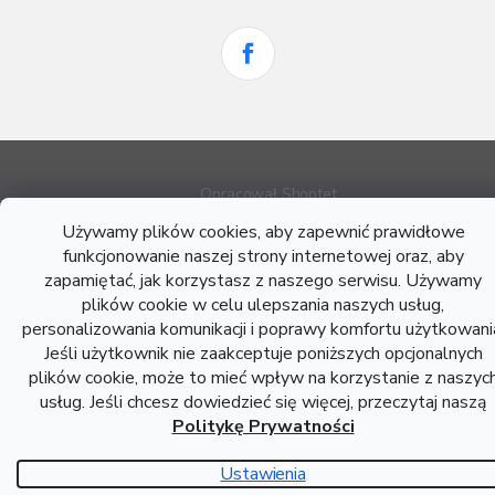
Opracował Shoptet
Używamy plików cookies, aby zapewnić prawidłowe
funkcjonowanie naszej strony internetowej oraz, aby
Copyright 2026
Atreon - Wyroby hutnicze
. Wszystkie prawa
zapamiętać, jak korzystasz z naszego serwisu. Używamy
zastrzeżone.
plików cookie w celu ulepszania naszych usług,
personalizowania komunikacji i poprawy komfortu użytkowani
Jeśli użytkownik nie zaakceptuje poniższych opcjonalnych
plików cookie, może to mieć wpływ na korzystanie z naszyc
usług. Jeśli chcesz dowiedzieć się więcej, przeczytaj naszą
Politykę Prywatności
Ustawienia