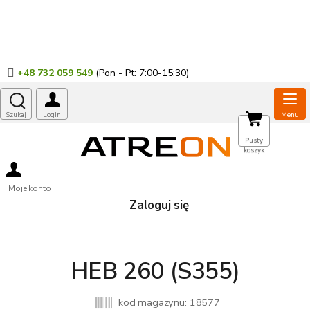
Przejść
do
treści
+48 732 059 549
KOSZYK
Pusty
koszyk
Moje konto
Zaloguj się
HEB 260 (S355)
kod magazynu:
18577