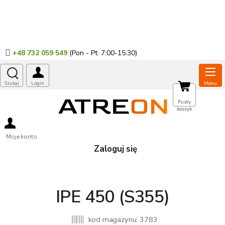
Przejść
do
treści
+48 732 059 549
KOSZYK
Pusty
koszyk
Moje konto
Zaloguj się
IPE 450 (S355)
kod magazynu:
3783