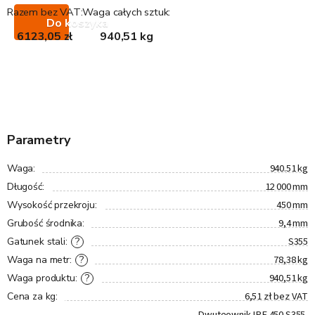
Razem bez VAT:
Waga całych sztuk:
Do koszyka
6123,05 zł
940,51 kg
Parametry
940.51 kg
Waga
:
12 000 mm
Długość
:
450 mm
Wysokość przekroju
:
9,4 mm
Grubość środnika
:
S355
?
Gatunek stali
:
78,38 kg
?
Waga na metr
:
940,51 kg
?
Waga produktu
:
6,51 zł bez VAT
Cena za kg
:
Dwuteownik IPE 450 S355,