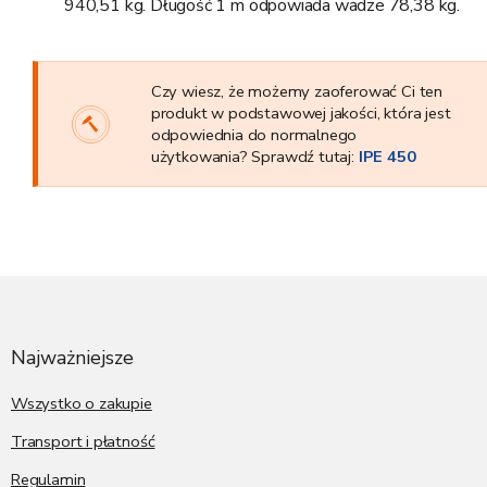
940,51 kg. Długość 1 m odpowiada wadze 78,38 kg.
Czy wiesz, że możemy zaoferować Ci ten
produkt w podstawowej jakości, która jest
odpowiednia do normalnego
użytkowania? Sprawdź tutaj:
IPE 450
S
t
o
p
Najważniejsze
k
a
Wszystko o zakupie
Transport i płatność
Regulamin