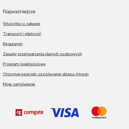
o
p
Najważniejsze
k
a
Wszystko o zakupie
Transport i płatność
Regulamin
Zasady przetwarzania danych osobowych
Program lojalnościowy
Otrzymaj nagrodę za polecenie sklepu Atreon
Moje zamówienie