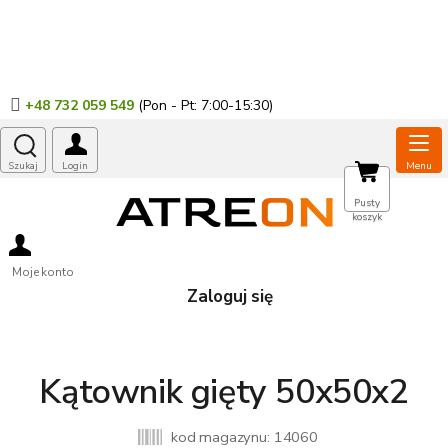
Przejść
do
treści
+48 732 059 549
KOSZYK
Pusty
koszyk
Moje konto
Zaloguj się
Kątownik gięty 50x50x2
kod magazynu:
14060