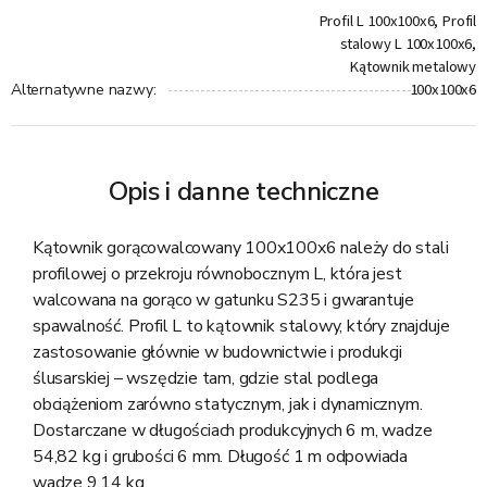
Profil L 100x100x6, Profil
stalowy L 100x100x6,
Kątownik metalowy
100x100x6
Alternatywne nazwy
:
Opis i danne techniczne
Kątownik gorącowalcowany 100x100x6 należy do stali
profilowej o przekroju równobocznym L, która jest
walcowana na gorąco w gatunku S235 i gwarantuje
spawalność. Profil L to kątownik stalowy, który znajduje
zastosowanie głównie w budownictwie i produkcji
ślusarskiej – wszędzie tam, gdzie stal podlega
obciążeniom zarówno statycznym, jak i dynamicznym.
Dostarczane w długościach produkcyjnych 6 m, wadze
54,82 kg i grubości 6 mm. Długość 1 m odpowiada
wadze 9,14 kg.