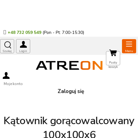
Przejść
do
treści
+48 732 059 549
KOSZYK
Pusty
koszyk
Moje konto
Zaloguj się
Kątownik gorącowalcowany
100x100x6