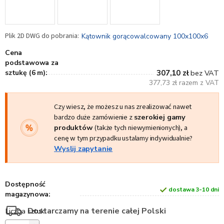
Kątownik gorącowalcowany 100x100x6
Cena
podstawowa za
sztukę (6 m):
307,10 zł
bez VAT
377,73 zł razem z VAT
Czy wiesz, że możesz u nas zrealizować nawet
bardzo duże zamówienie z
szerokiej gamy
produktów
(także tych niewymienionych), a
cenę w tym przypadku ustalamy indywidualnie?
Wyslij zapytanie
Dostępność
dostawa 3-10 dni
magazynowa:
Dostarczamy na terenie całej Polski