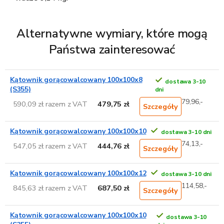
Alternatywne wymiary, które mogą
Państwa zainteresować
Kątownik gorącowalcowany 100x100x8
dostawa 3-10
(S355)
dni
79,96,-
590,09 zł razem z VAT
479,75 zł
Szczegóły
Kątownik gorącowalcowany 100x100x10
dostawa 3-10 dni
74,13,-
547,05 zł razem z VAT
444,76 zł
Szczegóły
Kątownik gorącowalcowany 100x100x12
dostawa 3-10 dni
114,58,-
845,63 zł razem z VAT
687,50 zł
Szczegóły
Kątownik gorącowalcowany 100x100x10
dostawa 3-10