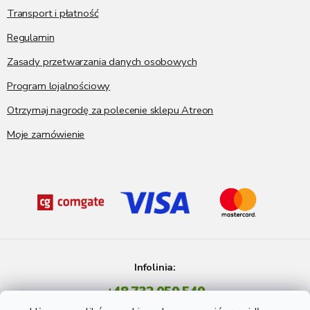
Transport i płatność
Regulamin
Zasady przetwarzania danych osobowych
Program lojalnościowy
Otrzymaj nagrodę za polecenie sklepu Atreon
Moje zamówienie
Infolinia:
+48 732 059 549
Pon - Pt: 8 - 15 godź.