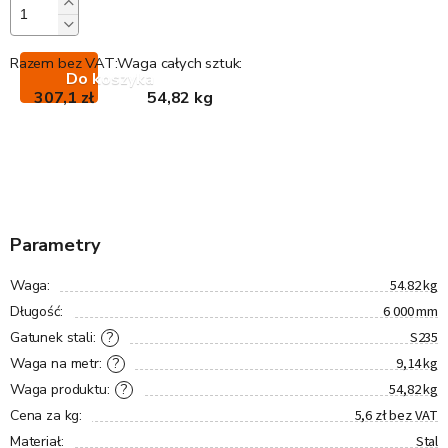
Razem bez VAT:
Waga całych sztuk:
Do koszyka
307,1 zł
54,82 kg
Parametry
54.82 kg
Waga
:
6 000 mm
Długość
:
S235
?
Gatunek stali
:
9,14 kg
?
Waga na metr
:
54,82 kg
?
Waga produktu
:
5,6 zł bez VAT
Cena za kg
:
Stal
Materiał
: