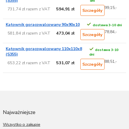
(S355)
dni
99,15,-
731,74 zł razem z VAT
594,91 zł
Szczegóły
Kątownik gorącowalcowany 90x90x10
dostawa 3-10 dni
78,84,-
581,84 zł razem z VAT
473,04 zł
Szczegóły
Kątownik gorącowalcowany 110x110x8
dostawa 3-10
(S355)
dni
88,51,-
653,22 zł razem z VAT
531,07 zł
Szczegóły
S
t
o
p
Najważniejsze
k
a
Wszystko o zakupie