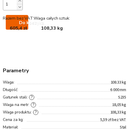
Razem bez VAT:
Waga całych sztuk:
Do koszyka
605,4 zł
108,33 kg
Parametry
108.33 kg
Waga
:
6 000 mm
Długość
:
S235
?
Gatunek stali
:
18,05 kg
?
Waga na metr
:
108,33 kg
?
Waga produktu
:
5,59 zł bez VAT
Cena za kg
:
Stal
Materiał
: