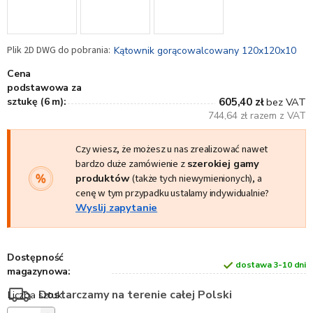
Kątownik gorącowalcowany 120x120x10
Cena
podstawowa za
sztukę (6 m):
605,40 zł
bez VAT
744,64 zł razem z VAT
Czy wiesz, że możesz u nas zrealizować nawet
bardzo duże zamówienie z
szerokiej gamy
produktów
(także tych niewymienionych), a
cenę w tym przypadku ustalamy indywidualnie?
Wyslij zapytanie
Dostępność
dostawa 3-10 dni
magazynowa:
Dostarczamy na terenie całej Polski