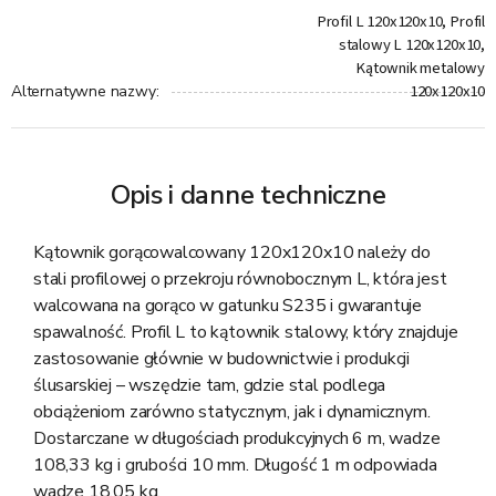
Profil L 120x120x10, Profil
stalowy L 120x120x10,
Kątownik metalowy
120x120x10
Alternatywne nazwy
:
Opis i danne techniczne
Kątownik gorącowalcowany 120x120x10 należy do
stali profilowej o przekroju równobocznym L, która jest
walcowana na gorąco w gatunku S235 i gwarantuje
spawalność. Profil L to kątownik stalowy, który znajduje
zastosowanie głównie w budownictwie i produkcji
ślusarskiej – wszędzie tam, gdzie stal podlega
obciążeniom zarówno statycznym, jak i dynamicznym.
Dostarczane w długościach produkcyjnych 6 m, wadze
108,33 kg i grubości 10 mm. Długość 1 m odpowiada
wadze 18,05 kg.