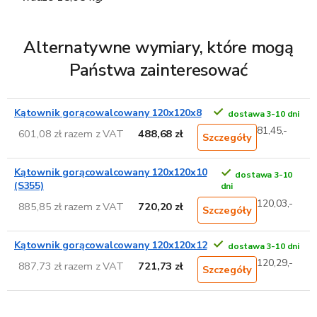
Alternatywne wymiary, które mogą
Państwa zainteresować
Kątownik gorącowalcowany 120x120x8
dostawa 3-10 dni
81,45,-
601,08 zł razem z VAT
488,68 zł
Szczegóły
Kątownik gorącowalcowany 120x120x10
dostawa 3-10
(S355)
dni
120,03,-
885,85 zł razem z VAT
720,20 zł
Szczegóły
Kątownik gorącowalcowany 120x120x12
dostawa 3-10 dni
120,29,-
887,73 zł razem z VAT
721,73 zł
Szczegóły