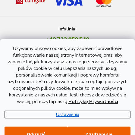
Infolinia:
+48 732 059 549
Pon - Pt: 8 - 15 godź.
Używamy plików cookies, aby zapewnić prawidłowe
info@atreon.pl
funkcjonowanie naszej strony internetowej oraz, aby
zapamiętać, jak korzystasz z naszego serwisu. Używamy
plików cookie w celu ulepszania naszych usług,
personalizowania komunikacji i poprawy komfortu
użytkowania. Jeśli użytkownik nie zaakceptuje poniższych
opcjonalnych plików cookie, może to mieć wpływ na
korzystanie z naszych usług. Jeśli chcesz dowiedzieć się
więcej, przeczytaj naszą
Politykę Prywatności
Opracował Shoptet
Ustawienia
Copyright 2026
Atreon - Wyroby hutnicze
. Wszystkie prawa
Odrzucić
Zgadzam się