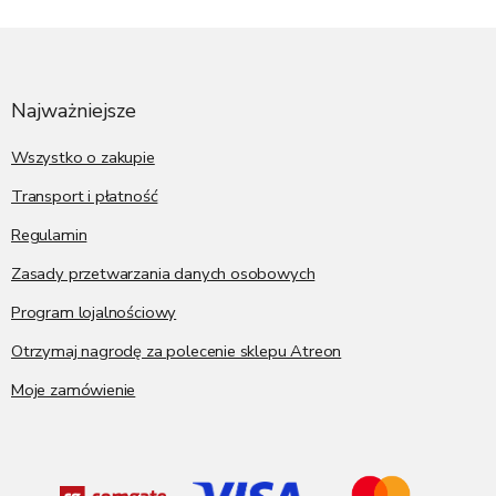
S
t
o
p
Najważniejsze
k
a
Wszystko o zakupie
Transport i płatność
Regulamin
Zasady przetwarzania danych osobowych
Program lojalnościowy
Otrzymaj nagrodę za polecenie sklepu Atreon
Moje zamówienie