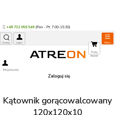
Przejść
do
treści
+48 732 059 549
KOSZYK
Pusty
koszyk
Moje konto
Zaloguj się
Kątownik gorącowalcowany
120x120x10