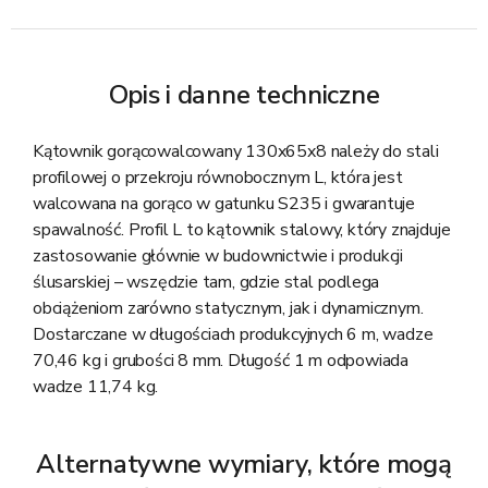
Opis i danne techniczne
Kątownik gorącowalcowany 130x65x8 należy do stali
profilowej o przekroju równobocznym L, która jest
walcowana na gorąco w gatunku S235 i gwarantuje
spawalność. Profil L to kątownik stalowy, który znajduje
zastosowanie głównie w budownictwie i produkcji
ślusarskiej – wszędzie tam, gdzie stal podlega
obciążeniom zarówno statycznym, jak i dynamicznym.
Dostarczane w długościach produkcyjnych 6 m, wadze
70,46 kg i grubości 8 mm. Długość 1 m odpowiada
wadze 11,74 kg.
Alternatywne wymiary, które mogą