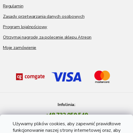
Regulamin
Zasady przetwarzania danych osobowych
Program lojalnościowy
Otrzymaj nagrodę za polecenie sklepu Atreon
Moje zamówienie
Infolinia:
+48 732 059 549
Pon - Pt: 8 - 15 godź.
Używamy plików cookies, aby zapewnić prawidłowe
info@atreon.pl
funkcjonowanie naszej strony internetowej oraz, aby