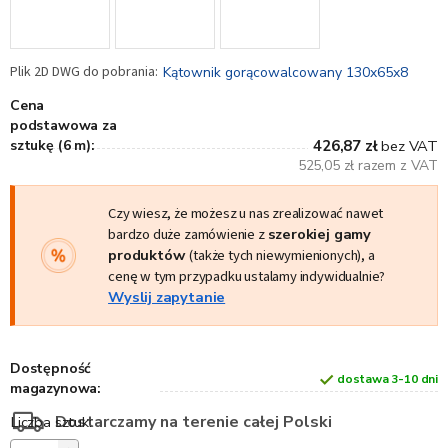
Kątownik gorącowalcowany 130x65x8
Cena
podstawowa za
sztukę (6 m):
426,87 zł
bez VAT
525,05 zł razem z VAT
Czy wiesz, że możesz u nas zrealizować nawet
bardzo duże zamówienie z
szerokiej gamy
produktów
(także tych niewymienionych), a
cenę w tym przypadku ustalamy indywidualnie?
Wyslij zapytanie
Dostępność
dostawa 3-10 dni
magazynowa:
Dostarczamy na terenie całej Polski