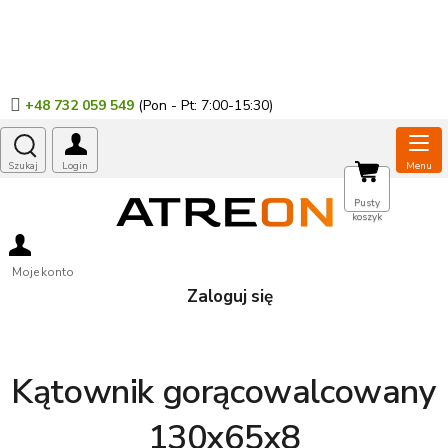
Przejść
do
treści
+48 732 059 549
KOSZYK
Pusty
koszyk
Moje konto
Zaloguj się
Kątownik gorącowalcowany
130x65x8