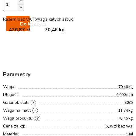
Razem bez VAT:
Waga całych sztuk:
Do koszyka
426,87 zł
70,46 kg
Parametry
70.46 kg
Waga
:
6 000 mm
Długość
:
S235
?
Gatunek stali
:
11,74 kg
?
Waga na metr
:
70,46 kg
?
Waga produktu
:
6,06 zł bez VAT
Cena za kg
:
Stal
Materiał
: