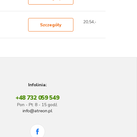
20,54,-
Szczegóły
Infolinia:
+48 732 059 549
Pon - Pt: 8 - 15 godź.
info@atreon.pl