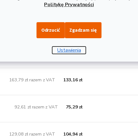
0x40x5 należy do stali profilowej o przekroju równobocznym L,
Politykę Prywatności
arantuje spawalność. Profil L to kątownik stalowy, który znajdu
usarskiej – wszędzie tam, gdzie stal podlega obciążeniom zarówno 
 długościach produkcyjnych 6 m, wadze 20,02 kg i grubości 5 m
Odrzucić
Zgadzam się
Ustawienia
ywne wymiary, które mogą Państwa zain
163,79 zł razem z VAT
133,16 zł
92,61 zł razem z VAT
75,29 zł
129,08 zł razem z VAT
104,94 zł