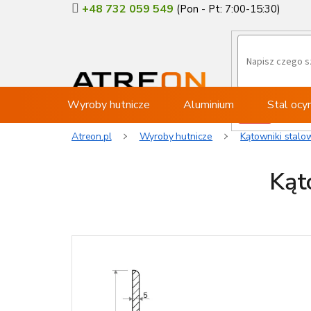
Przejść
+48 732 059 549
do
treści
Wyroby hutnicze
Aluminium
Stal oc
Atreon.pl
Wyroby hutnicze
Kątowniki stalo
Kąt