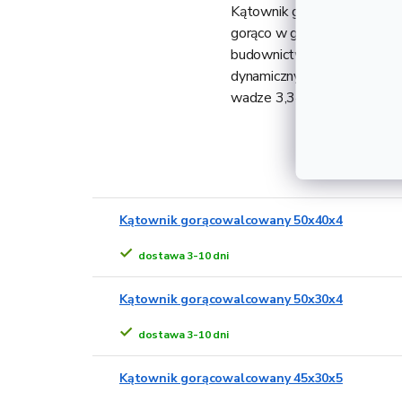
Kątownik gorącowalcowany 5
gorąco w gatunku S235 i gw
budownictwie i produkcji śl
dynamicznym. Dostarczane w
wadze 3,34 kg.
Alternat
Kątownik gorącowalcowany 50x40x4
dostawa 3-10 dni
Kątownik gorącowalcowany 50x30x4
dostawa 3-10 dni
Kątownik gorącowalcowany 45x30x5