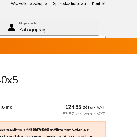
Wszystko o zakupie
Sprzedaż hurtowa
Kontakt
Wszystko o zakupie
Sprzedaż hurtowa
Kontakt
Moje konto
Zaloguj się
Koszyk
Pusty koszyk
40x5
124,85 zł
(6 m):
bez VAT
153,57 zł razem z VAT
Razem bez VAT
 nas zrealizować nawet bardzo duże zamówienie z
duktów
(także tych niewymienionych), a cenę w tym