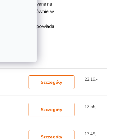
 która jest walcowana na
je zastosowanie głównie w
statycznym, jak i
m. Długość 1 m odpowiada
teresować
22,19,-
Szczegóły
12,55,-
Szczegóły
17,49,-
Szczegóły