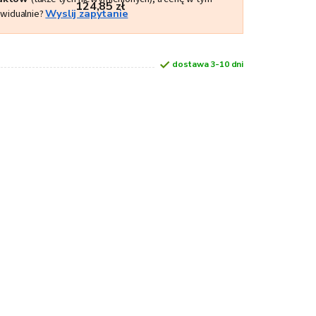
124,85 zł
ywidualnie?
Wyslij zapytanie
dostawa 3-10 dni