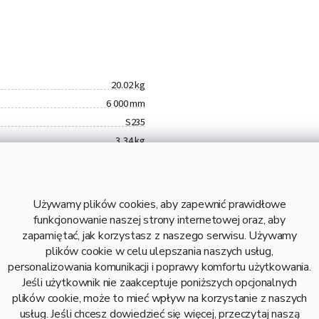
20.02 kg
6 000 mm
S235
3,34 kg
20,02 kg
6,23 zł bez VAT
Stal
Używamy plików cookies, aby zapewnić prawidłowe
funkcjonowanie naszej strony internetowej oraz, aby
zapamiętać, jak korzystasz z naszego serwisu. Używamy
plików cookie w celu ulepszania naszych usług,
personalizowania komunikacji i poprawy komfortu użytkowania.
Jeśli użytkownik nie zaakceptuje poniższych opcjonalnych
Opis i danne techniczne
plików cookie, może to mieć wpływ na korzystanie z naszych
usług. Jeśli chcesz dowiedzieć się więcej, przeczytaj naszą