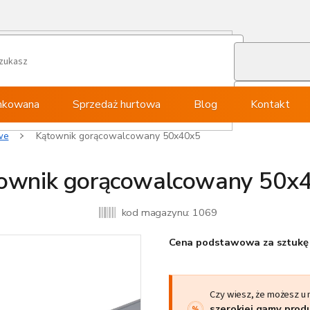
ynkowana
Sprzedaż hurtowa
Blog
Kontakt
we
Kątownik gorącowalcowany 50x40x5
ownik gorącowalcowany 50x
kod magazynu:
1069
Cena podstawowa za sztukę 
Czy wiesz, że możesz u
szerokiej gamy pro