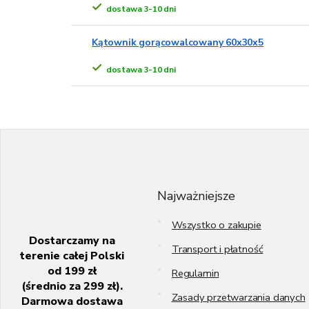
dostawa 3-10 dni
Kątownik gorącowalcowany 60x30x5
dostawa 3-10 dni
S
t
o
p
k
Najważniejsze
a
Wszystko o zakupie
Dostarczamy na
Transport i płatność
terenie całej Polski
od 199 zł
Regulamin
(średnio za 299 zł).
Zasady przetwarzania danych
Darmowa dostawa