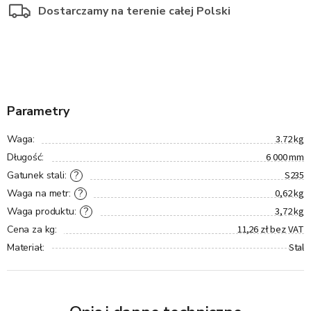
Dostarczamy na terenie całej Polski
Parametry
3.72 kg
Waga
:
6 000 mm
Długość
:
S235
?
Gatunek stali
:
0,62 kg
?
Waga na metr
:
3,72 kg
?
Waga produktu
:
11,26 zł bez VAT
Cena za kg
:
Stal
Materiał
: