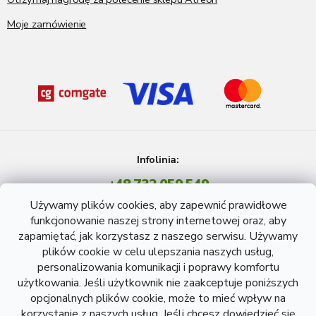
Moje zamówienie
Infolinia:
+48 732 059 549
Pon - Pt: 8 - 15 godź.
Używamy plików cookies, aby zapewnić prawidłowe
info@atreon.pl
funkcjonowanie naszej strony internetowej oraz, aby
zapamiętać, jak korzystasz z naszego serwisu. Używamy
plików cookie w celu ulepszania naszych usług,
personalizowania komunikacji i poprawy komfortu
użytkowania. Jeśli użytkownik nie zaakceptuje poniższych
opcjonalnych plików cookie, może to mieć wpływ na
korzystanie z naszych usług. Jeśli chcesz dowiedzieć się