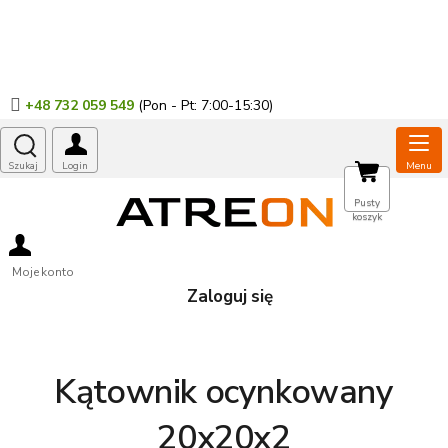
Przejść
do
treści
+48 732 059 549
KOSZYK
Pusty
koszyk
Moje konto
Zaloguj się
Kątownik ocynkowany
20x20x2