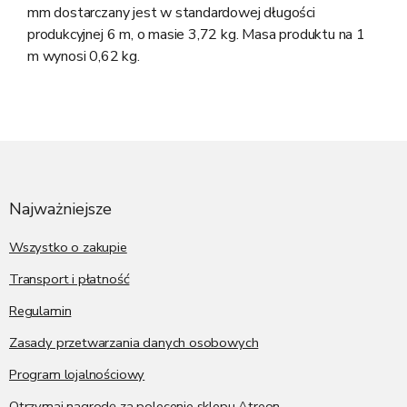
mm dostarczany jest w standardowej długości
produkcyjnej 6 m, o masie 3,72 kg. Masa produktu na 1
m wynosi 0,62 kg.
S
t
o
p
Najważniejsze
k
a
Wszystko o zakupie
Transport i płatność
Regulamin
Zasady przetwarzania danych osobowych
Program lojalnościowy
Otrzymaj nagrodę za polecenie sklepu Atreon