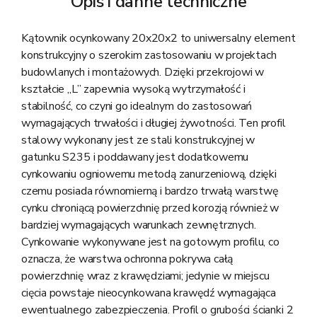
Opis i danne techniczne
Kątownik ocynkowany 20x20x2 to uniwersalny element
konstrukcyjny o szerokim zastosowaniu w projektach
budowlanych i montażowych. Dzięki przekrojowi w
kształcie „L” zapewnia wysoką wytrzymałość i
stabilność, co czyni go idealnym do zastosowań
wymagających trwałości i długiej żywotności. Ten profil
stalowy wykonany jest ze stali konstrukcyjnej w
gatunku S235 i poddawany jest dodatkowemu
cynkowaniu ogniowemu metodą zanurzeniową, dzięki
czemu posiada równomierną i bardzo trwałą warstwę
cynku chroniącą powierzchnię przed korozją również w
bardziej wymagających warunkach zewnętrznych.
Cynkowanie wykonywane jest na gotowym profilu, co
oznacza, że warstwa ochronna pokrywa całą
powierzchnię wraz z krawędziami; jedynie w miejscu
cięcia powstaje nieocynkowana krawędź wymagająca
ewentualnego zabezpieczenia. Profil o grubości ścianki 2