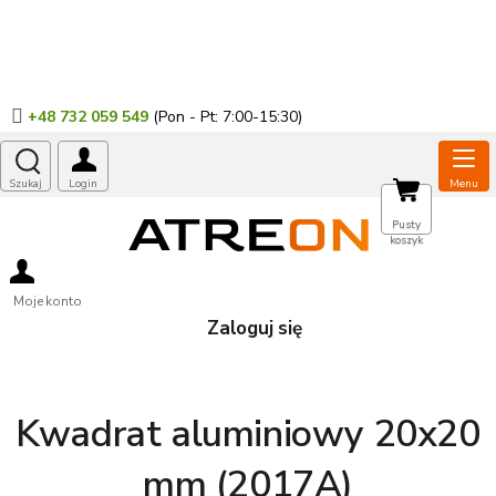
Przejść
do
treści
+48 732 059 549
KOSZYK
Pusty
koszyk
Moje konto
Zaloguj się
Kwadrat aluminiowy 20x20
mm (2017A)