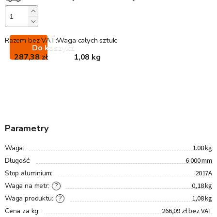
Razem bez VAT:
Waga całych sztuk:
Do koszyka
287,38 zł
1,08 kg
Parametry
1.08 kg
Waga
:
6 000 mm
Długość
:
2017A
Stop aluminium
:
0,18 kg
?
Waga na metr
:
1,08 kg
?
Waga produktu
:
266,09 zł bez VAT
Cena za kg
: