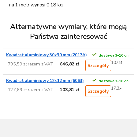
na 1 metr wynosi 0,18 kg.
Alternatywne wymiary, które mogą
Państwa zainteresować
Kwadrat aluminiowy 30x30 mm (2017A)
dostawa 3-10 dni
107,8,-
795,59 zł razem z VAT
646,82 zł
Szczegóły
Kwadrat aluminiowy 12x12 mm (6063)
dostawa 3-10 dni
17,3,-
127,69 zł razem z VAT
103,81 zł
Szczegóły
S
t
o