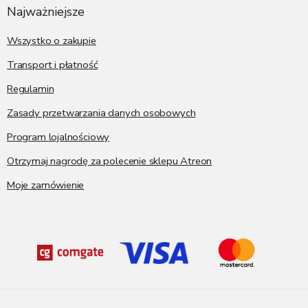
p
Najważniejsze
k
a
Wszystko o zakupie
Transport i płatność
Regulamin
Zasady przetwarzania danych osobowych
Program lojalnościowy
Otrzymaj nagrodę za polecenie sklepu Atreon
Moje zamówienie