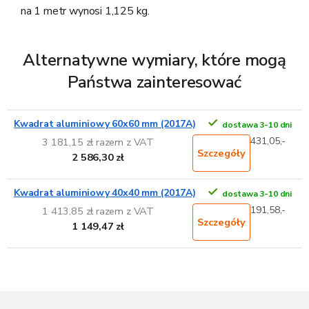
na 1 metr wynosi 1,125 kg.
Alternatywne wymiary, które mogą
Państwa zainteresować
Kwadrat aluminiowy 60x60 mm (2017A)
dostawa 3-10 dni
431,05,-
3 181,15 zł razem z VAT
Szczegóły
2 586,30 zł
Kwadrat aluminiowy 40x40 mm (2017A)
dostawa 3-10 dni
191,58,-
1 413,85 zł razem z VAT
Szczegóły
1 149,47 zł
S