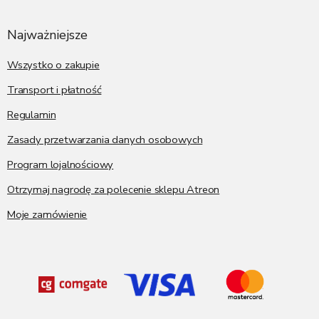
t
o
p
Najważniejsze
k
a
Wszystko o zakupie
Transport i płatność
Regulamin
Zasady przetwarzania danych osobowych
Program lojalnościowy
Otrzymaj nagrodę za polecenie sklepu Atreon
Moje zamówienie