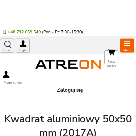
Przejść
do
treści
+48 732 059 549
KOSZYK
Pusty
koszyk
Moje konto
Zaloguj się
Kwadrat aluminiowy 50x50
mm (2017A)