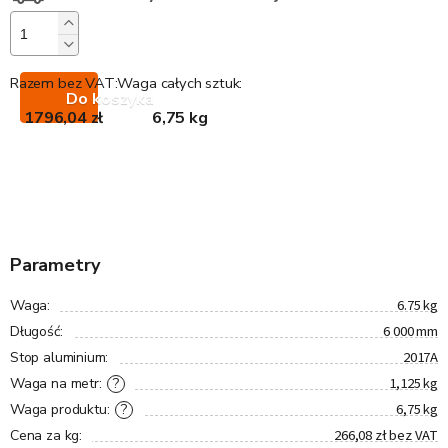
Razem bez VAT:
Waga całych sztuk:
Do koszyka
1796,04 zł
6,75 kg
Parametry
6.75 kg
Waga
:
6 000 mm
Długość
:
2017A
Stop aluminium
:
1,125 kg
?
Waga na metr
:
6,75 kg
?
Waga produktu
:
266,08 zł bez VAT
Cena za kg
: