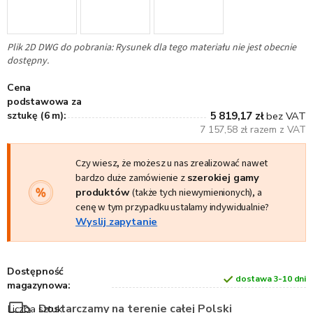
Plik 2D DWG do pobrania: Rysunek dla tego materiału nie jest obecnie
dostępny.
Cena
podstawowa za
sztukę (6 m):
5 819,17 zł
bez VAT
7 157,58 zł razem z VAT
Czy wiesz, że możesz u nas zrealizować nawet
bardzo duże zamówienie z
szerokiej gamy
produktów
(także tych niewymienionych), a
cenę w tym przypadku ustalamy indywidualnie?
Wyslij zapytanie
Dostępność
dostawa 3-10 dni
magazynowa:
Dostarczamy na terenie całej Polski