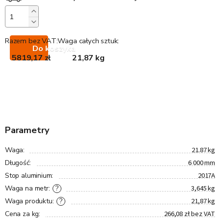
Razem bez VAT:
Waga całych sztuk:
Do koszyka
5819,17 zł
21,87 kg
Parametry
21.87 kg
Waga
:
6 000 mm
Długość
:
2017A
Stop aluminium
:
3,645 kg
?
Waga na metr
:
21,87 kg
?
Waga produktu
:
266,08 zł bez VAT
Cena za kg
: