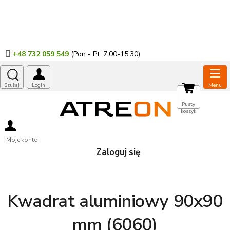
Przejść
do
treści
+48 732 059 549
KOSZYK
Pusty
koszyk
Moje konto
Zaloguj się
Kwadrat aluminiowy 90x90
mm (6060)