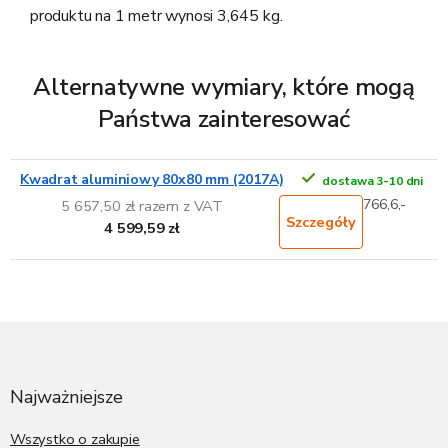
produktu na 1 metr wynosi 3,645 kg.
Alternatywne wymiary, które mogą
Państwa zainteresować
Kwadrat aluminiowy 80x80 mm (2017A)
dostawa 3-10 dni
766,6,-
5 657,50 zł razem z VAT
Szczegóły
4 599,59 zł
S
t
o
p
Najważniejsze
k
a
Wszystko o zakupie