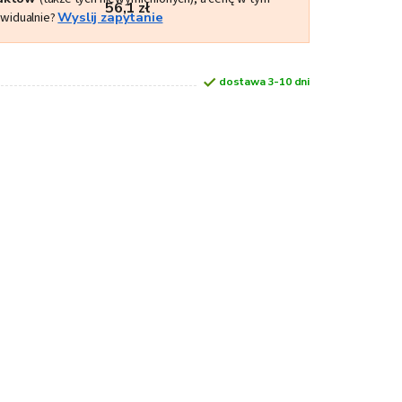
56,1 zł
ywidualnie?
Wyslij zapytanie
dostawa 3-10 dni