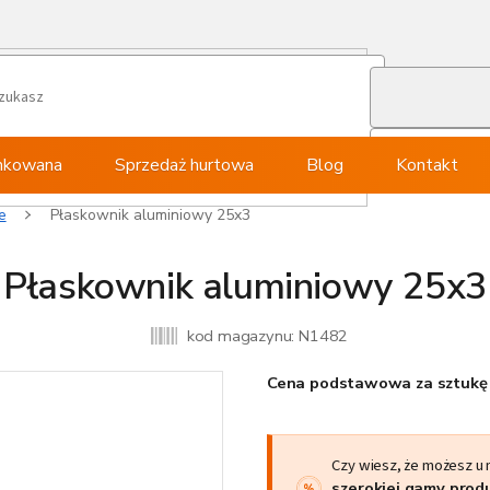
ynkowana
Sprzedaż hurtowa
Blog
Kontakt
e
Płaskownik aluminiowy 25x3
Płaskownik aluminiowy 25x3
kod magazynu:
N1482
Cena podstawowa za sztukę 
Czy wiesz, że możesz u
szerokiej gamy pro