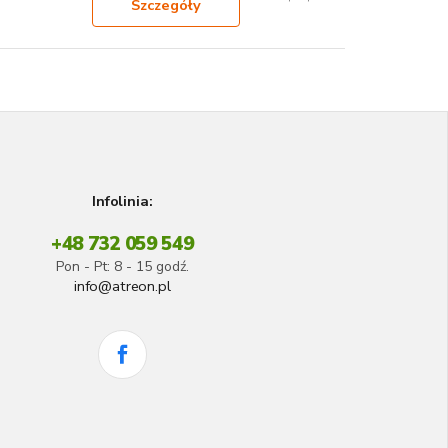
Szczegóły
Infolinia:
+48 732 059 549
Pon - Pt: 8 - 15 godź.
info@atreon.pl