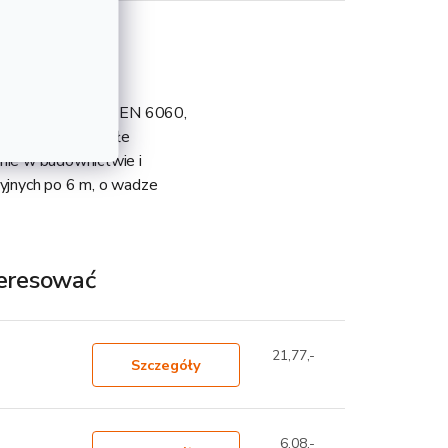
luminiowa ze stopu EN 6060,
ce, zachowują stałe
anie w budownictwie i
yjnych po 6 m, o wadze
teresować
21,77,-
Szczegóły
6,08,-