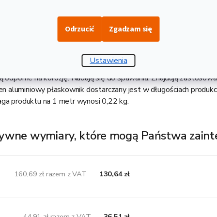
Opis i danne techniczne
Odrzucić
Zgadzam się
znany również jako aluminiowy profil płaski, to płaska listwa a
Ustawienia
e płaskowniki mają mniejszą wagę niż stalowe, są łatwe w obrób
ą odporne na korozję. Nadają się do spawania. Znajdują zastosow
 aluminiowy płaskownik dostarczany jest w długościach produkc
aga produktu na 1 metr wynosi 0,22 kg.
ywne wymiary, które mogą Państwa zain
160,69 zł razem z VAT
130,64 zł
44,91 zł razem z VAT
36,51 zł