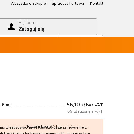
Wszystko o zakupie
Sprzedaż hurtowa
Kontakt
Wszystko o zakupie
Sprzedaż hurtowa
Kontakt
Moje konto
Zaloguj się
Koszyk
Pusty koszyk
56,10 zł
(6 m):
bez VAT
69 zł razem z VAT
Razem bez VAT
 nas zrealizować nawet bardzo duże zamówienie z
duktów
(także tych niewymienionych), a cenę w tym