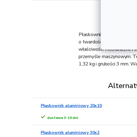
Płaskownik aluminiowy 25x3 
o twardości T66. Aluminiow
właściwości mechaniczne i s
przemyśle maszynowym. Ten
1,32 kg i grubości 3 mm. W
Alternat
Płaskownik aluminiowy 20x10
dostawa 3-10 dni
Płaskownik aluminiowy 30x2