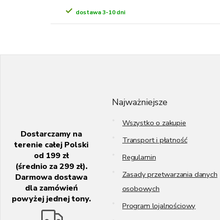
dostawa 3-10 dni
S
t
o
p
k
Najważniejsze
a
Wszystko o zakupie
Dostarczamy na
Transport i płatność
terenie całej Polski
od 199 zł
Regulamin
(średnio za 299 zł).
Zasady przetwarzania danych
Darmowa dostawa
dla zamówień
osobowych
powyżej jednej tony.
Program lojalnościowy