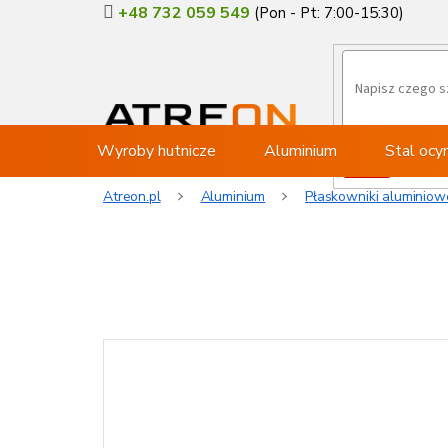
Przejść
+48 732 059 549
do
treści
Wyroby hutnicze
Aluminium
Stal oc
Atreon.pl
Aluminium
Płaskowniki aluminiow