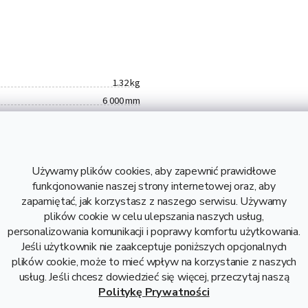
1.32 kg
6 000 mm
25 mm
3 mm
6060
Używamy plików cookies, aby zapewnić prawidłowe
0,22 kg
funkcjonowanie naszej strony internetowej oraz, aby
1,32 kg
zapamiętać, jak korzystasz z naszego serwisu. Używamy
42,5 zł bez VAT
plików cookie w celu ulepszania naszych usług,
Aluminium
personalizowania komunikacji i poprawy komfortu użytkowania.
Profil płaski aluminiowy
Jeśli użytkownik nie zaakceptuje poniższych opcjonalnych
25x3
plików cookie, może to mieć wpływ na korzystanie z naszych
usług. Jeśli chcesz dowiedzieć się więcej, przeczytaj naszą
Politykę Prywatności