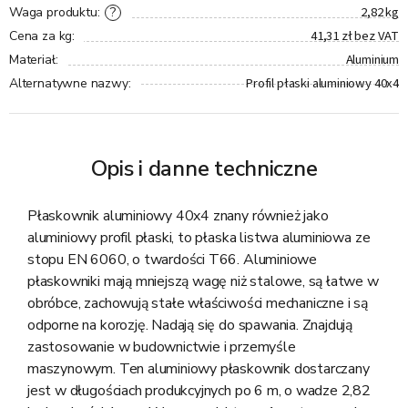
2,82 kg
?
Waga produktu
:
41,31 zł bez VAT
Cena za kg
:
Aluminium
Materiał
:
Profil płaski aluminiowy 40x4
Alternatywne nazwy
:
Opis i danne techniczne
Płaskownik aluminiowy 40x4 znany również jako
aluminiowy profil płaski, to płaska listwa aluminiowa ze
stopu EN 6060, o twardości T66. Aluminiowe
płaskowniki mają mniejszą wagę niż stalowe, są łatwe w
obróbce, zachowują stałe właściwości mechaniczne i są
odporne na korozję. Nadają się do spawania. Znajdują
zastosowanie w budownictwie i przemyśle
maszynowym. Ten aluminiowy płaskownik dostarczany
jest w długościach produkcyjnych po 6 m, o wadze 2,82