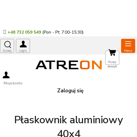
Przejść
do
treści
+48 732 059 549
KOSZYK
Pusty
koszyk
Moje konto
Zaloguj się
Płaskownik aluminiowy
40x4