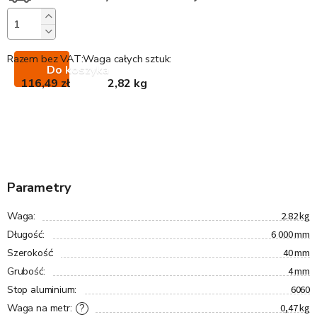
Razem bez VAT:
Waga całych sztuk:
Do koszyka
116,49 zł
2,82 kg
Parametry
2.82 kg
Waga
:
6 000 mm
Długość
:
40 mm
Szerokość
:
4 mm
Grubość
:
6060
Stop aluminium
:
0,47 kg
?
Waga na metr
: