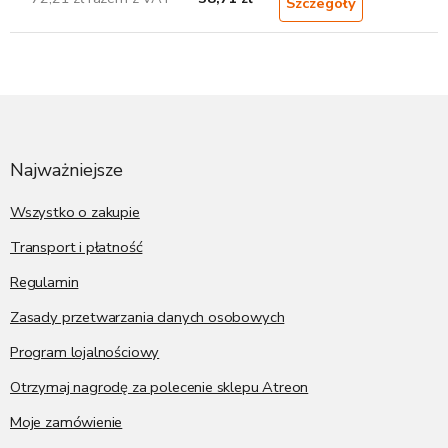
Szczegóły
S
t
o
p
Najważniejsze
k
a
Wszystko o zakupie
Transport i płatność
Regulamin
Zasady przetwarzania danych osobowych
Program lojalnościowy
Otrzymaj nagrodę za polecenie sklepu Atreon
Moje zamówienie