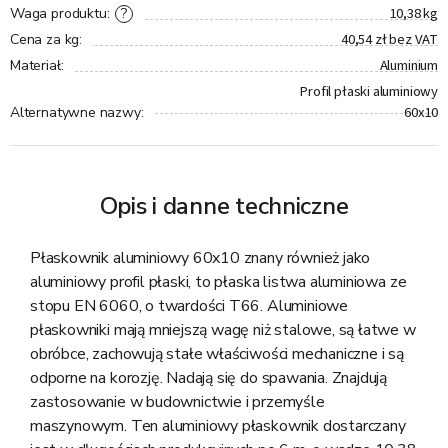
10,38 kg
?
Waga produktu
:
40,54 zł bez VAT
Cena za kg
:
Aluminium
Materiał
:
Profil płaski aluminiowy
60x10
Alternatywne nazwy
:
Opis i danne techniczne
Płaskownik aluminiowy 60x10 znany również jako
aluminiowy profil płaski, to płaska listwa aluminiowa ze
stopu EN 6060, o twardości T66. Aluminiowe
płaskowniki mają mniejszą wagę niż stalowe, są łatwe w
obróbce, zachowują stałe właściwości mechaniczne i są
odporne na korozję. Nadają się do spawania. Znajdują
zastosowanie w budownictwie i przemyśle
maszynowym. Ten aluminiowy płaskownik dostarczany