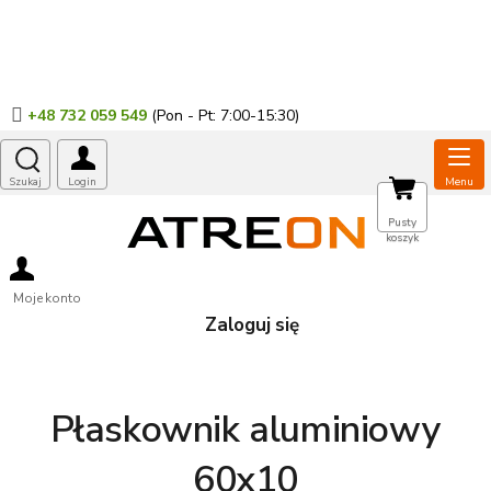
Przejść
do
treści
+48 732 059 549
KOSZYK
Pusty
koszyk
Moje konto
Zaloguj się
Płaskownik aluminiowy
60x10