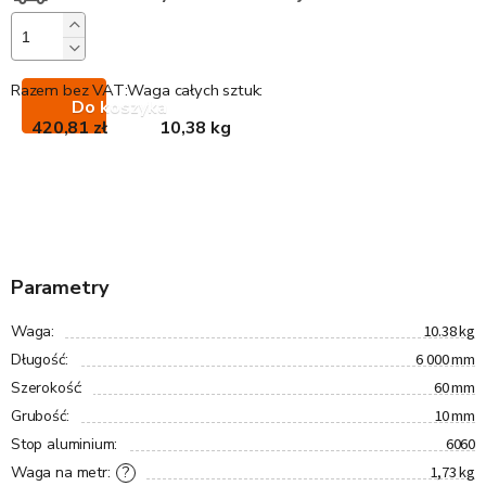
Razem bez VAT:
Waga całych sztuk:
Do koszyka
420,81 zł
10,38 kg
Parametry
10.38 kg
Waga
:
6 000 mm
Długość
:
60 mm
Szerokość
:
10 mm
Grubość
:
6060
Stop aluminium
:
1,73 kg
?
Waga na metr
: