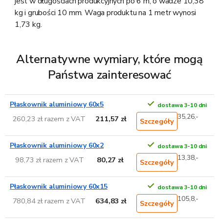
jest w długościach produkcyjnych po 6 m, o wadze 10,38
kg i grubości 10 mm. Waga produktu na 1 metr wynosi
1,73 kg.
Alternatywne wymiary, które mogą
Państwa zainteresować
Płaskownik aluminiowy 60x5
dostawa 3-10 dni
35,26,-
260,23 zł razem z VAT
211,57 zł
Szczegóły
Płaskownik aluminiowy 60x2
dostawa 3-10 dni
13,38,-
98,73 zł razem z VAT
80,27 zł
Szczegóły
Płaskownik aluminiowy 60x15
dostawa 3-10 dni
105,8,-
780,84 zł razem z VAT
634,83 zł
Szczegóły