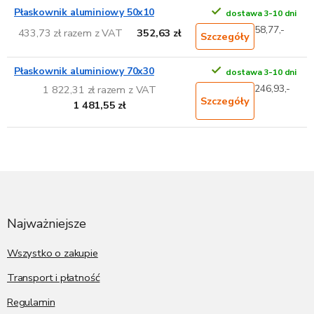
Płaskownik aluminiowy 50x10
dostawa 3-10 dni
58,77,-
433,73 zł razem z VAT
352,63 zł
Szczegóły
Płaskownik aluminiowy 70x30
dostawa 3-10 dni
246,93,-
1 822,31 zł razem z VAT
Szczegóły
1 481,55 zł
S
t
o
p
Najważniejsze
k
a
Wszystko o zakupie
Transport i płatność
Regulamin