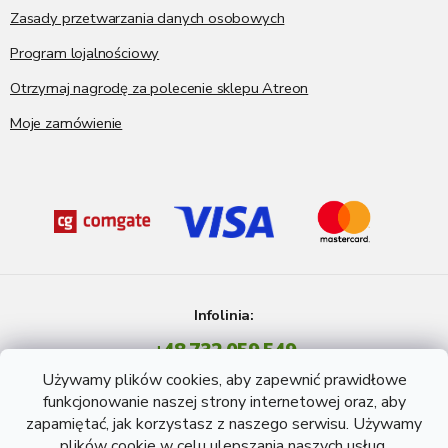
Zasady przetwarzania danych osobowych
Program lojalnościowy
Otrzymaj nagrodę za polecenie sklepu Atreon
Moje zamówienie
Infolinia:
+48 732 059 549
Pon - Pt: 8 - 15 godź.
Używamy plików cookies, aby zapewnić prawidłowe
info@atreon.pl
funkcjonowanie naszej strony internetowej oraz, aby
zapamiętać, jak korzystasz z naszego serwisu. Używamy
plików cookie w celu ulepszania naszych usług,