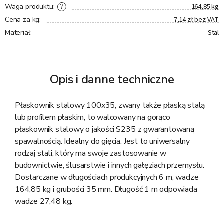
164,85 kg
?
Waga produktu
:
7,14 zł bez VAT
Cena za kg
:
Stal
Materiał
:
Opis i danne techniczne
Płaskownik stalowy 100x35, zwany także płaską stalą
lub profilem płaskim, to walcowany na gorąco
płaskownik stalowy o jakości S235 z gwarantowaną
spawalnością. Idealny do gięcia. Jest to uniwersalny
rodzaj stali, który ma swoje zastosowanie w
budownictwie, ślusarstwie i innych gałęziach przemysłu.
Dostarczane w długościach produkcyjnych 6 m, wadze
164,85 kg i grubości 35 mm. Długość 1 m odpowiada
wadze 27,48 kg.