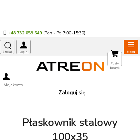
Przejść
do
treści
+48 732 059 549
KOSZYK
Pusty
koszyk
Moje konto
Zaloguj się
Płaskownik stalowy
100x35