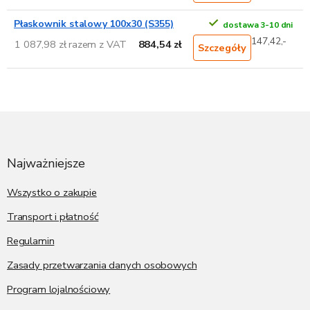
Płaskownik stalowy 100x30 (S355)
dostawa 3-10 dni
147,42,-
1 087,98 zł razem z VAT
884,54 zł
Szczegóły
S
t
o
p
Najważniejsze
k
a
Wszystko o zakupie
Transport i płatność
Regulamin
Zasady przetwarzania danych osobowych
Program lojalnościowy