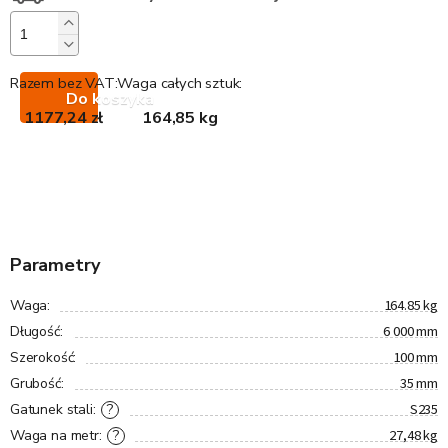
Razem bez VAT:
Waga całych sztuk:
Do koszyka
1177,24 zł
164,85 kg
Parametry
164.85 kg
Waga
:
6 000 mm
Długość
:
100 mm
Szerokość
:
35 mm
Grubość
:
S235
?
Gatunek stali
:
27,48 kg
?
Waga na metr
: