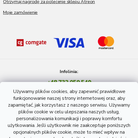
Otrzymaj nagrodę za polecenie sklepu Atreon
Moje zamówienie
Infolinia:
+48 732 059 549
Pon - Pt: 8 - 15 godź.
Używamy plików cookies, aby zapewnić prawidłowe
info@atreon.pl
funkcjonowanie naszej strony internetowej oraz, aby
zapamiętać, jak korzystasz z naszego serwisu. Używamy
plików cookie w celu ulepszania naszych usług,
personalizowania komunikacji i poprawy komfortu
użytkowania. Jeśli użytkownik nie zaakceptuje poniższych
opcjonalnych plików cookie, może to mieć wpływ na