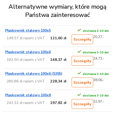
Alternatywne wymiary, które mogą
Państwa zainteresować
Płaskownik stalowy 100x5
dostawa 3-10 dni
20,27,-
149,57 zł razem z VAT
121,60 zł
Szczegóły
Płaskownik stalowy 100x6
dostawa 3-10 dni
24,73,-
182,50 zł razem z VAT
148,37 zł
Szczegóły
Płaskownik stalowy 100x6 (S355)
dostawa 3-10 dni
38,06,-
280,86 zł razem z VAT
228,34 zł
Szczegóły
Płaskownik stalowy 100x8
dostawa 3-10 dni
32,97,-
243,32 zł razem z VAT
197,82 zł
Szczegóły