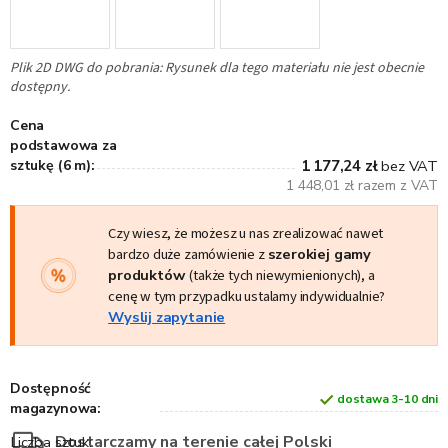
Plik 2D DWG do pobrania: Rysunek dla tego materiału nie jest obecnie
dostępny.
Cena
podstawowa za
sztukę (6 m):
1 177,24 zł
bez VAT
1 448,01 zł razem z VAT
Czy wiesz, że możesz u nas zrealizować nawet
bardzo duże zamówienie z
szerokiej gamy
produktów
(także tych niewymienionych), a
cenę w tym przypadku ustalamy indywidualnie?
Wyslij zapytanie
Dostępność
dostawa 3-10 dni
magazynowa:
Dostarczamy na terenie całej Polski