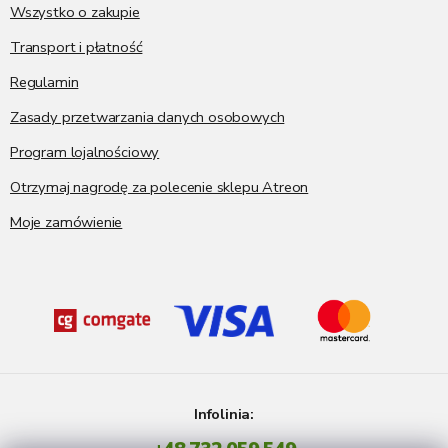
a
Wszystko o zakupie
Transport i płatność
Regulamin
Zasady przetwarzania danych osobowych
Program lojalnościowy
Otrzymaj nagrodę za polecenie sklepu Atreon
Moje zamówienie
Infolinia: