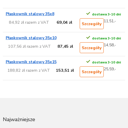
Płaskownik stalowy 35x8
dostawa 3-10 dni
11,51,-
84,92 zł razem z VAT
69,04 zł
Szczegóły
Płaskownik stalowy 35x10
dostawa 3-10 dni
14,58,-
107,56 zł razem z VAT
87,45 zł
Szczegóły
Płaskownik stalowy 35x15
dostawa 3-10 dni
25,59,-
188,82 zł razem z VAT
153,51 zł
Szczegóły
S
t
o
p
Najważniejsze
k