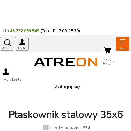
Przejść
do
treści
+48 732 059 549
KOSZYK
Pusty
koszyk
Moje konto
Zaloguj się
Płaskownik stalowy 35x6
kod magazynu:
334