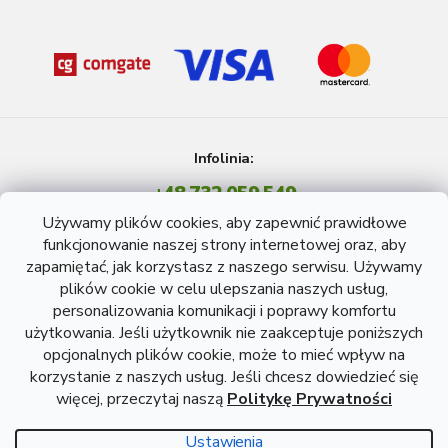
Infolinia:
+48 732 059 549
Pon - Pt: 8 - 15 godź.
Używamy plików cookies, aby zapewnić prawidłowe
info@atreon.pl
funkcjonowanie naszej strony internetowej oraz, aby
zapamiętać, jak korzystasz z naszego serwisu. Używamy
plików cookie w celu ulepszania naszych usług,
personalizowania komunikacji i poprawy komfortu
użytkowania. Jeśli użytkownik nie zaakceptuje poniższych
opcjonalnych plików cookie, może to mieć wpływ na
korzystanie z naszych usług. Jeśli chcesz dowiedzieć się
więcej, przeczytaj naszą
Politykę Prywatności
Opracował Shoptet
Ustawienia