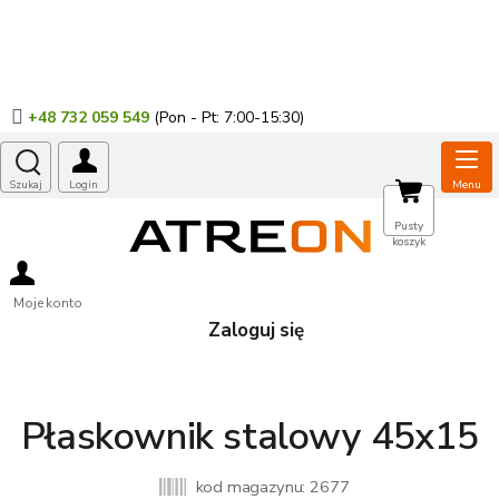
Przejść
do
treści
+48 732 059 549
KOSZYK
Pusty
koszyk
Moje konto
Zaloguj się
Płaskownik stalowy 45x15
kod magazynu:
2677