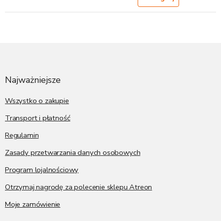
S
t
o
p
Najważniejsze
k
a
Wszystko o zakupie
Transport i płatność
Regulamin
Zasady przetwarzania danych osobowych
Program lojalnościowy
Otrzymaj nagrodę za polecenie sklepu Atreon
Moje zamówienie