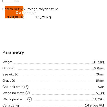
Razem bez VAT:
Waga całych sztuk:
Do koszyka
178,08 zł
31,79 kg
Parametry
31.79 kg
Waga
:
6 000 mm
Długość
:
45 mm
Szerokość
:
15 mm
Grubość
:
S235
?
Gatunek stali
:
5,3 kg
?
Waga na metr
:
31,79 kg
?
Waga produktu
:
5,6 zł bez VAT
Cena za kg
: