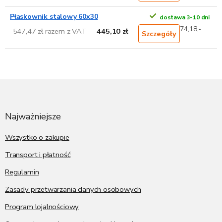
Płaskownik stalowy 60x30
dostawa 3-10 dni
74,18,-
547,47 zł razem z VAT
445,10 zł
Szczegóły
S
t
o
p
Najważniejsze
k
a
Wszystko o zakupie
Transport i płatność
Regulamin
Zasady przetwarzania danych osobowych
Program lojalnościowy