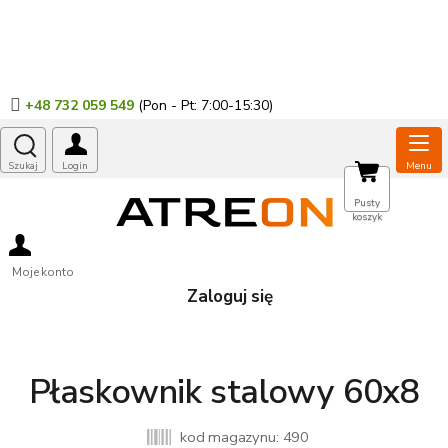
Przejść
do
treści
+48 732 059 549
KOSZYK
Pusty
koszyk
Moje konto
Zaloguj się
Płaskownik stalowy 60x8
kod magazynu:
490