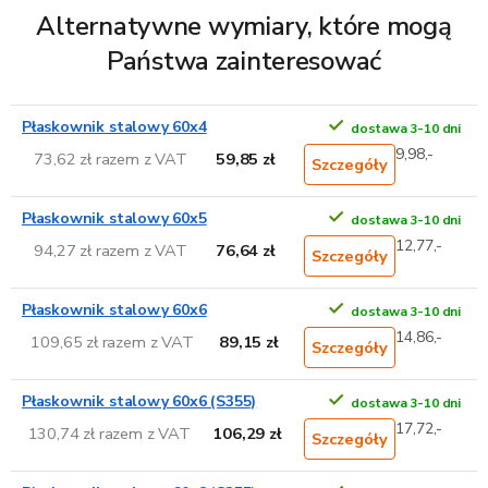
Alternatywne wymiary, które mogą
Państwa zainteresować
Płaskownik stalowy 60x4
dostawa 3-10 dni
9,98,-
73,62 zł razem z VAT
59,85 zł
Szczegóły
Płaskownik stalowy 60x5
dostawa 3-10 dni
12,77,-
94,27 zł razem z VAT
76,64 zł
Szczegóły
Płaskownik stalowy 60x6
dostawa 3-10 dni
14,86,-
109,65 zł razem z VAT
89,15 zł
Szczegóły
Płaskownik stalowy 60x6 (S355)
dostawa 3-10 dni
17,72,-
130,74 zł razem z VAT
106,29 zł
Szczegóły