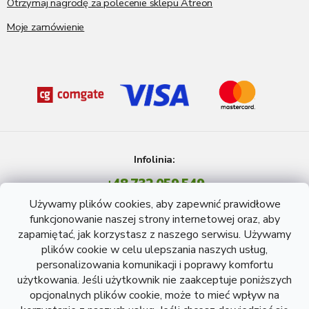
Otrzymaj nagrodę za polecenie sklepu Atreon
Moje zamówienie
Infolinia:
+48 732 059 549
Pon - Pt: 8 - 15 godź.
Używamy plików cookies, aby zapewnić prawidłowe
info@atreon.pl
funkcjonowanie naszej strony internetowej oraz, aby
zapamiętać, jak korzystasz z naszego serwisu. Używamy
plików cookie w celu ulepszania naszych usług,
personalizowania komunikacji i poprawy komfortu
użytkowania. Jeśli użytkownik nie zaakceptuje poniższych
opcjonalnych plików cookie, może to mieć wpływ na