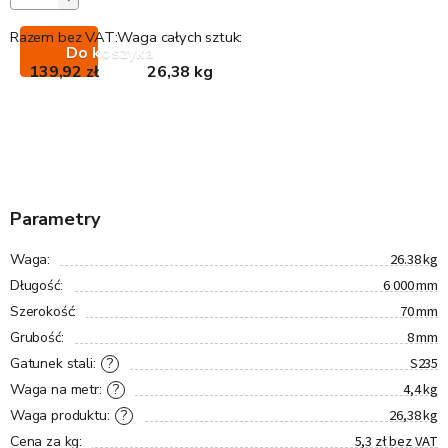
Razem bez VAT:
Waga całych sztuk:
Do koszyka
139,92 zł
26,38 kg
Parametry
26.38 kg
Waga
:
6 000 mm
Długość
:
70 mm
Szerokość
:
8 mm
Grubość
:
S235
?
Gatunek stali
:
4,4 kg
?
Waga na metr
:
26,38 kg
?
Waga produktu
:
5,3 zł bez VAT
Cena za kg
: