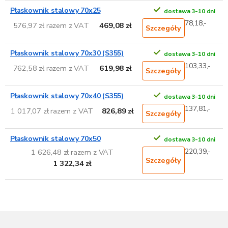
Płaskownik stalowy 70x25
dostawa 3-10 dni
78,18,-
576,97 zł razem z VAT
469,08 zł
Szczegóły
Płaskownik stalowy 70x30 (S355)
dostawa 3-10 dni
103,33,-
762,58 zł razem z VAT
619,98 zł
Szczegóły
Płaskownik stalowy 70x40 (S355)
dostawa 3-10 dni
137,81,-
1 017,07 zł razem z VAT
826,89 zł
Szczegóły
Płaskownik stalowy 70x50
dostawa 3-10 dni
220,39,-
1 626,48 zł razem z VAT
Szczegóły
1 322,34 zł
S
t