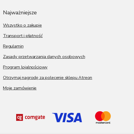
o
p
Najważniejsze
k
a
Wszystko o zakupie
Transport i płatność
Regulamin
Zasady przetwarzania danych osobowych
Program lojalnościowy
Otrzymaj nagrodę za polecenie sklepu Atreon
Moje zamówienie