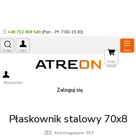
Przejść
do
treści
+48 732 059 549
KOSZYK
Pusty
koszyk
Moje konto
Zaloguj się
Płaskownik stalowy 70x8
kod magazynu:
553