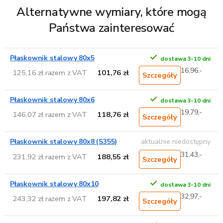
Alternatywne wymiary, które mogą
Państwa zainteresować
Płaskownik stalowy 80x5
dostawa 3-10 dni
16,96,-
125,16 zł razem z VAT
101,76 zł
Szczegóły
Płaskownik stalowy 80x6
dostawa 3-10 dni
19,79,-
146,07 zł razem z VAT
118,76 zł
Szczegóły
Płaskownik stalowy 80x8 (S355)
aktualnie niedostępny
31,43,-
231,92 zł razem z VAT
188,55 zł
Szczegóły
Płaskownik stalowy 80x10
dostawa 3-10 dni
32,97,-
243,32 zł razem z VAT
197,82 zł
Szczegóły