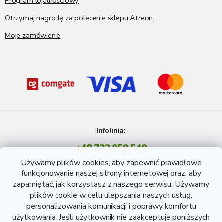
Program lojalnościowy
Otrzymaj nagrodę za polecenie sklepu Atreon
Moje zamówienie
Infolinia:
+48 732 059 549
Pon - Pt: 8 - 15 godź.
Używamy plików cookies, aby zapewnić prawidłowe
info@atreon.pl
funkcjonowanie naszej strony internetowej oraz, aby
zapamiętać, jak korzystasz z naszego serwisu. Używamy
plików cookie w celu ulepszania naszych usług,
personalizowania komunikacji i poprawy komfortu
użytkowania. Jeśli użytkownik nie zaakceptuje poniższych