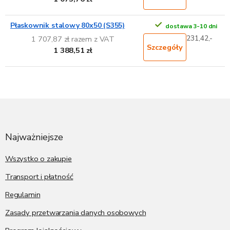
Płaskownik stalowy 80x50 (S355)
dostawa 3-10 dni
231,42,-
1 707,87 zł razem z VAT
Szczegóły
1 388,51 zł
S
t
o
p
Najważniejsze
k
a
Wszystko o zakupie
Transport i płatność
Regulamin
Zasady przetwarzania danych osobowych