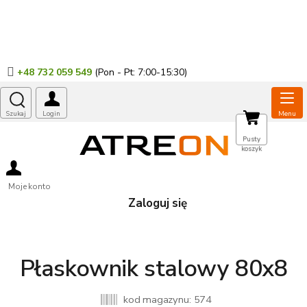
Przejść
do
treści
+48 732 059 549
KOSZYK
Pusty
koszyk
Moje konto
Zaloguj się
Płaskownik stalowy 80x8
kod magazynu:
574