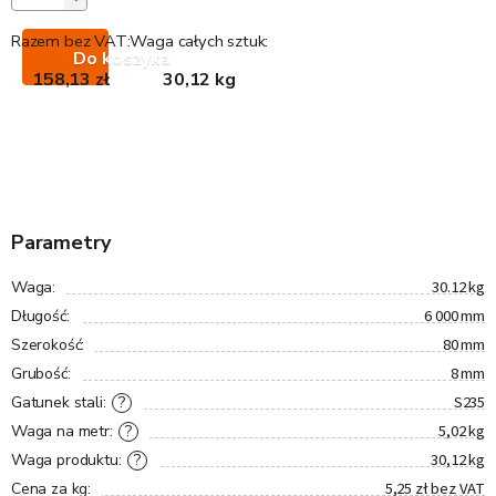
Razem bez VAT:
Waga całych sztuk:
Do koszyka
158,13 zł
30,12 kg
Parametry
30.12 kg
Waga
:
6 000 mm
Długość
:
80 mm
Szerokość
:
8 mm
Grubość
:
S235
?
Gatunek stali
:
5,02 kg
?
Waga na metr
:
30,12 kg
?
Waga produktu
:
5,25 zł bez VAT
Cena za kg
: