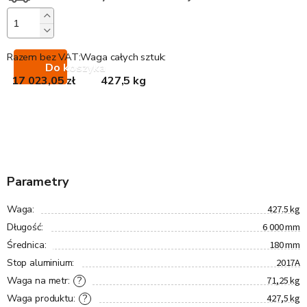
Razem bez VAT:
Waga całych sztuk:
Do koszyka
17 023,05 zł
427,5 kg
Parametry
427.5 kg
Waga
:
6 000 mm
Długość
:
180 mm
Średnica
:
2017A
Stop aluminium
:
71,25 kg
?
Waga na metr
:
427,5 kg
?
Waga produktu
: