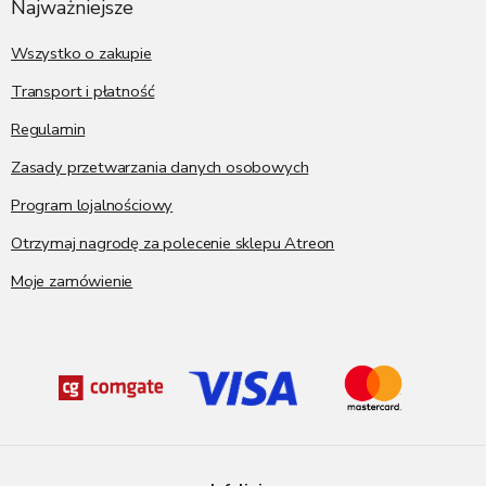
p
Najważniejsze
k
a
Wszystko o zakupie
Transport i płatność
Regulamin
Zasady przetwarzania danych osobowych
Program lojalnościowy
Otrzymaj nagrodę za polecenie sklepu Atreon
Moje zamówienie