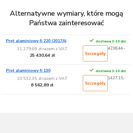
Alternatywne wymiary, które mogą
Państwa zainteresować
Pręt aluminiowy fi 220 (2017A)
dostawa 3-10 dni
4238,44,-
31 279,69 zł razem z VAT
Szczegóły
25 430,64 zł
Pręt aluminiowy fi 130
dostawa 3-10 dni
1427,15,-
10 532,35 zł razem z VAT
Szczegóły
8 562,89 zł
S
t
o