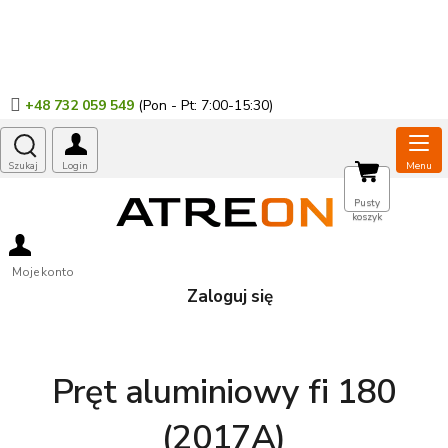
Przejść
do
treści
+48 732 059 549
KOSZYK
Pusty
koszyk
Moje konto
Zaloguj się
Pręt aluminiowy fi 180
(2017A)