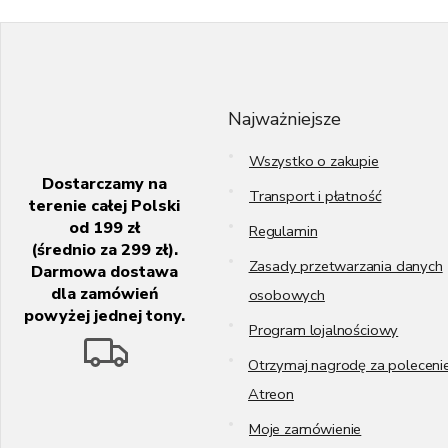
S
t
o
p
k
Najważniejsze
a
Wszystko o zakupie
Dostarczamy na
Transport i płatność
terenie całej Polski
od 199 zł
Regulamin
(średnio za 299 zł).
Zasady przetwarzania danych
Darmowa dostawa
dla zamówień
osobowych
powyżej jednej tony.
Program lojalnościowy
Otrzymaj nagrodę za poleceni
Atreon
Moje zamówienie