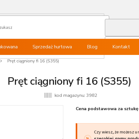
ynkowana
Sprzedaż hurtowa
Blog
Kontakt
Pręt ciągniony fi 16 (S355)
Pręt ciągniony fi 16 (S355)
kod magazynu:
3982
Cena podstawowa za sztukę 
Czy wiesz, że możesz u
szerokiej gamy pro