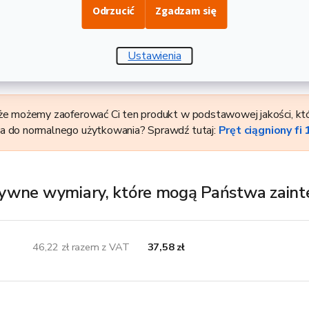
, to walcowana na zimno stal okrągła o jakości S355. Nadaje się 
Odrzucić
Zgadzam się
i konstrukcji poddawanych obciążeniom statycznym i dynamicznym 
nictwie. Dostarczane w długościach produkcyjnych 3 m, wadze 4,
Ustawienia
dze 1,58 kg.
że możemy zaoferować Ci ten produkt w podstawowej jakości, któ
a do normalnego użytkowania? Sprawdź tutaj:
Pręt ciągniony fi 
ywne wymiary, które mogą Państwa zain
46,22 zł razem z VAT
37,58 zł