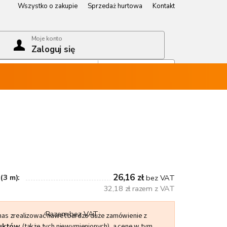
Wszystko o zakupie
Sprzedaż hurtowa
Kontakt
Wszystko o zakupie
Sprzedaż hurtowa
Kontakt
Moje konto
Zaloguj się
Koszyk
Pusty koszyk
26,16 zł
(3 m):
bez VAT
32,18 zł razem z VAT
Razem bez VAT
 nas zrealizować nawet bardzo duże zamówienie z
duktów
(także tych niewymienionych), a cenę w tym