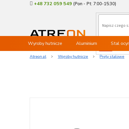
Przejść
+48 732 059 549
do
treści
Wyroby hutnicze
Aluminium
Stal oc
Atreon.pl
Wyroby hutnicze
Pręty stalowe