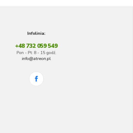
Infolinia:
+48 732 059 549
Pon - Pt: 8 - 15 godź.
info@atreon.pl