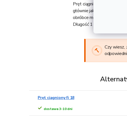
Pręt ciągniony fi 16 (S355)
głównie jako część maszyn 
obróbce metali czy w budow
Długość 1 m odpowiada wa
Czy wiesz, 
odpowiedni
Alternat
Pręt ciągniony fi 18
dostawa 3-10 dni