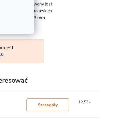
do spawania. Stosowany jest
w warsztatach ślusarskich,
74 kg i średnicy 13 mm.
ra jest
16
teresować
12,53,-
Szczegóły