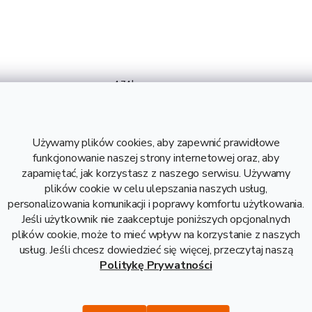
4.74 kg
3 000 mm
16 mm
S355
Używamy plików cookies, aby zapewnić prawidłowe
1,58 kg
funkcjonowanie naszej strony internetowej oraz, aby
zapamiętać, jak korzystasz z naszego serwisu. Używamy
4,74 kg
plików cookie w celu ulepszania naszych usług,
5,52 zł bez VAT
personalizowania komunikacji i poprawy komfortu użytkowania.
Jeśli użytkownik nie zaakceptuje poniższych opcjonalnych
plików cookie, może to mieć wpływ na korzystanie z naszych
usług. Jeśli chcesz dowiedzieć się więcej, przeczytaj naszą
Politykę Prywatności
Opis i danne techniczne