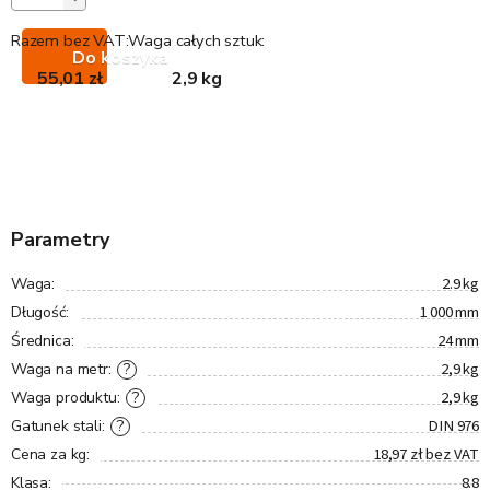
Razem bez VAT:
Waga całych sztuk:
Do koszyka
55,01 zł
2,9 kg
Parametry
2.9 kg
Waga
:
1 000 mm
Długość
:
24 mm
Średnica
:
2,9 kg
?
Waga na metr
:
2,9 kg
?
Waga produktu
:
DIN 976
?
Gatunek stali
:
18,97 zł bez VAT
Cena za kg
:
8.8
Klasa
: