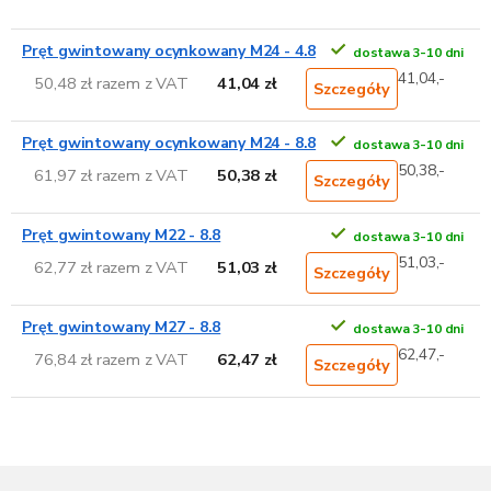
Pręt gwintowany ocynkowany M24 - 4.8
dostawa 3-10 dni
41,04,-
50,48 zł razem z VAT
41,04 zł
Szczegóły
Pręt gwintowany ocynkowany M24 - 8.8
dostawa 3-10 dni
50,38,-
61,97 zł razem z VAT
50,38 zł
Szczegóły
Pręt gwintowany M22 - 8.8
dostawa 3-10 dni
51,03,-
62,77 zł razem z VAT
51,03 zł
Szczegóły
Pręt gwintowany M27 - 8.8
dostawa 3-10 dni
62,47,-
76,84 zł razem z VAT
62,47 zł
Szczegóły
S