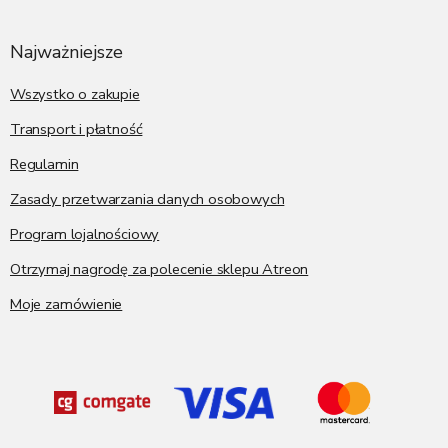
t
o
p
Najważniejsze
k
a
Wszystko o zakupie
Transport i płatność
Regulamin
Zasady przetwarzania danych osobowych
Program lojalnościowy
Otrzymaj nagrodę za polecenie sklepu Atreon
Moje zamówienie