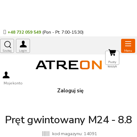
Przejść
do
treści
+48 732 059 549
KOSZYK
Pusty
koszyk
Moje konto
Zaloguj się
Pręt gwintowany M24 - 8.8
kod magazynu:
14091