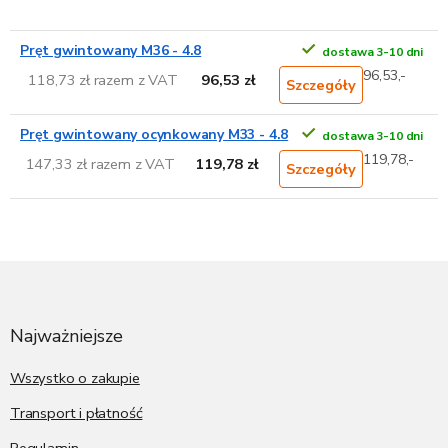
Pręt gwintowany M36 - 4.8
dostawa 3-10 dni
96,53,-
118,73 zł razem z VAT
96,53 zł
Szczegóły
Pręt gwintowany ocynkowany M33 - 4.8
dostawa 3-10 dni
119,78,-
147,33 zł razem z VAT
119,78 zł
Szczegóły
S
t
o
p
Najważniejsze
k
a
Wszystko o zakupie
Transport i płatność