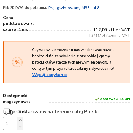
Pręt gwintowany M33 - 4.8
Cena
podstawowa za
sztukę (1 m):
112,05 zł
bez VAT
137,82 zł razem z VAT
Czy wiesz, że możesz u nas zrealizować nawet
bardzo duże zamówienie z
szerokiej gamy
produktów
(także tych niewymienionych), a
cenę w tym przypadku ustalamy indywidualnie?
Wyslij zapytanie
Dostępność
dostawa 3-10 dni
magazynowa:
Dostarczamy na terenie całej Polski