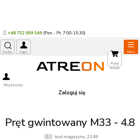
Przejść
do
treści
+48 732 059 549
KOSZYK
Pusty
koszyk
Moje konto
Zaloguj się
Pręt gwintowany M33 - 4.8
kod magazynu:
2248