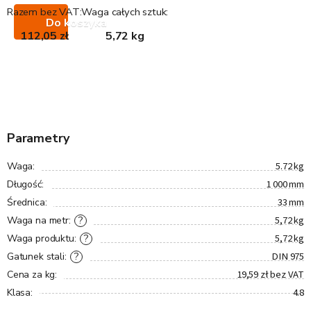
Razem bez VAT:
Waga całych sztuk:
Do koszyka
112,05 zł
5,72 kg
Parametry
5.72 kg
Waga
:
1 000 mm
Długość
:
33 mm
Średnica
:
5,72 kg
?
Waga na metr
:
5,72 kg
?
Waga produktu
:
DIN 975
?
Gatunek stali
:
19,59 zł bez VAT
Cena za kg
:
4.8
Klasa
: