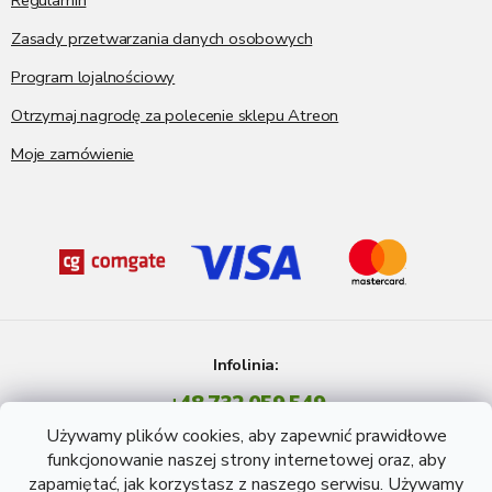
Regulamin
Zasady przetwarzania danych osobowych
Program lojalnościowy
Otrzymaj nagrodę za polecenie sklepu Atreon
Moje zamówienie
Infolinia:
+48 732 059 549
Pon - Pt: 8 - 15 godź.
Używamy plików cookies, aby zapewnić prawidłowe
info@atreon.pl
funkcjonowanie naszej strony internetowej oraz, aby
zapamiętać, jak korzystasz z naszego serwisu. Używamy