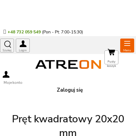
Przejść
do
treści
+48 732 059 549
KOSZYK
Pusty
koszyk
Moje konto
Zaloguj się
Pręt kwadratowy 20x20
mm