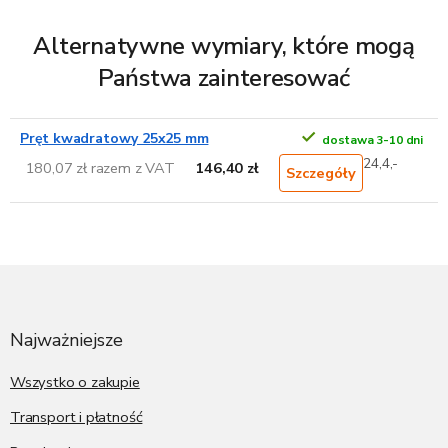
Alternatywne wymiary, które mogą
Państwa zainteresować
Pręt kwadratowy 25x25 mm
dostawa 3-10 dni
24,4,-
180,07 zł razem z VAT
146,40 zł
Szczegóły
S
t
o
p
Najważniejsze
k
a
Wszystko o zakupie
Transport i płatność