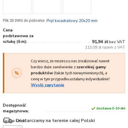
Pręt kwadratowy 20x20 mm
Cena
podstawowa za
sztukę (6 m):
91,94 zł
bez VAT
113,09 zł razem z VAT
Czy wiesz, że możesz u nas zrealizować nawet
bardzo duże zamówienie z
szerokiej gamy
produktów
(także tych niewymienionych), a
cenę w tym przypadku ustalamy indywidualnie?
Wyslij zapytanie
Dostępność
dostawa 3-10 dni
magazynowa:
Dostarczamy na terenie całej Polski