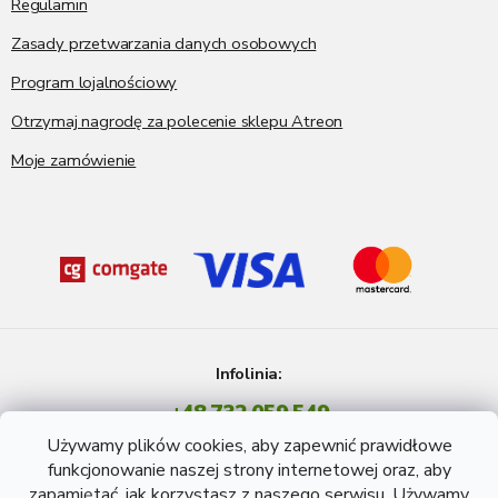
Regulamin
Zasady przetwarzania danych osobowych
Program lojalnościowy
Otrzymaj nagrodę za polecenie sklepu Atreon
Moje zamówienie
Infolinia:
+48 732 059 549
Pon - Pt: 8 - 15 godź.
Używamy plików cookies, aby zapewnić prawidłowe
info@atreon.pl
funkcjonowanie naszej strony internetowej oraz, aby
zapamiętać, jak korzystasz z naszego serwisu. Używamy