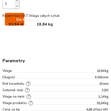
Razem bez VAT:
Waga całych sztuk:
Do koszyka
91,94 zł
18,84 kg
Parametry
18.84 kg
Waga
:
6 000 mm
Długość
:
20 mm
?
Bok kwadratu
:
S235
?
Gatunek stali
:
3,14 kg
?
Waga na metr
:
18,84 kg
?
Waga produktu
:
4,88 zł bez VAT
Cena za kg
: