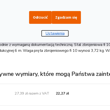
Opis i danne techniczne
Odrzucić
Zgadzam się
rodukt ze stali zbrojeniowej klasy B500B, który jest wprowadzan
 zmniejszenia ryzyka deformacji. Jest to tak zwana żebrowana stal 
dukcji betonu zbrojonego. To właśnie dzięki prętom zbrojeniow
Ustawienia
długą żywotność. Pręt zbrojeniowy to zbrojenie betonu, które moż
odnie z wymaganą dokumentacją techniczną. Stal zbrojeniowa fi 1
dukcyjnej 6 m. Waga pręta zbrojeniowego fi 10 wynosi 3,72 kg. 
ywne wymiary, które mogą Państwa zain
27,39 zł razem z VAT
22,27 zł