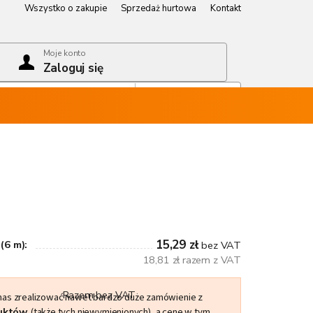
Wszystko o zakupie
Sprzedaż hurtowa
Kontakt
Wszystko o zakupie
Sprzedaż hurtowa
Kontakt
Moje konto
Zaloguj się
Koszyk
Pusty koszyk
15,29 zł
(6 m):
bez VAT
18,81 zł razem z VAT
Razem bez VAT
 nas zrealizować nawet bardzo duże zamówienie z
duktów
(także tych niewymienionych), a cenę w tym