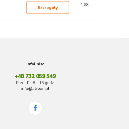
1,68,-
Szczegóły
Infolinia:
+48 732 059 549
Pon - Pt: 8 - 15 godź.
info@atreon.pl