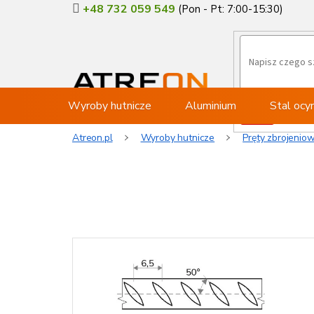
Przejść
+48 732 059 549
do
treści
Wyroby hutnicze
Aluminium
Stal oc
Atreon.pl
Wyroby hutnicze
Pręty zbrojenio