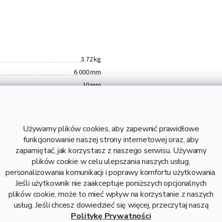
3.72 kg
6 000 mm
10 mm
0,62 kg
3,72 kg
B500B
Używamy plików cookies, aby zapewnić prawidłowe
4,11 zł bez VAT
funkcjonowanie naszej strony internetowej oraz, aby
Stal
zapamiętać, jak korzystasz z naszego serwisu. Używamy
plików cookie w celu ulepszania naszych usług,
Pręt żebrowany 10, Pręt
personalizowania komunikacji i poprawy komfortu użytkowania.
żebrowany fi 10
Jeśli użytkownik nie zaakceptuje poniższych opcjonalnych
plików cookie, może to mieć wpływ na korzystanie z naszych
usług. Jeśli chcesz dowiedzieć się więcej, przeczytaj naszą
Politykę Prywatności