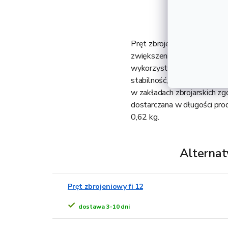
Pręt zbrojeniowy fi 10 to p
zwiększenia jego nośności i
wykorzystywana jest do pro
stabilność, wytrzymałość i 
w zakładach zbrojarskich zg
dostarczana w długości pro
0,62 kg.
Alternat
Pręt zbrojeniowy fi 12
dostawa 3-10 dni