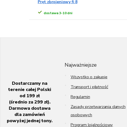
Pręt zbrojeniowy fi 8
dostawa 3-10 dni
S
t
o
p
k
Najważniejsze
a
Wszystko o zakupie
Dostarczamy na
Transport i płatność
terenie całej Polski
od 199 zł
Regulamin
(średnio za 299 zł).
Zasady przetwarzania danych
Darmowa dostawa
dla zamówień
osobowych
powyżej jednej tony.
Program lojalnościowy