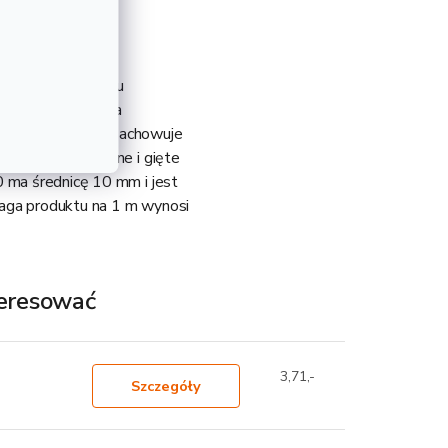
y do betonu w celu
zbrojeniowa, która
ym każdy budynek zachowuje
e być kształtowane i gięte
0 ma średnicę 10 mm i jest
Waga produktu na 1 m wynosi
teresować
3,71,-
Szczegóły