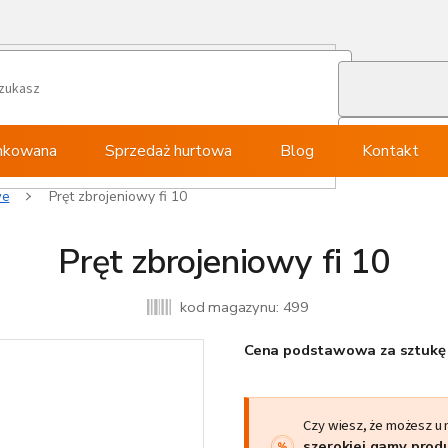
ynkowana
Sprzedaż hurtowa
Blog
Kontakt
we
Pręt zbrojeniowy fi 10
Pręt zbrojeniowy fi 10
kod magazynu:
499
Cena podstawowa za sztukę 
Czy wiesz, że możesz u
szerokiej gamy pro