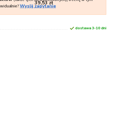
39,53 zł
ywidualnie?
Wyslij zapytanie
dostawa 3-10 dni