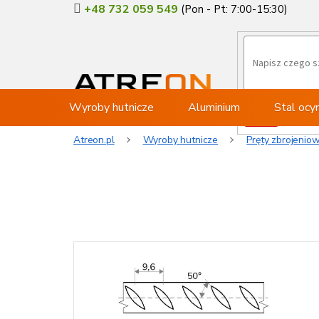
Przejść
+48 732 059 549
do
treści
Wyroby hutnicze
Aluminium
Stal oc
Atreon.pl
Wyroby hutnicze
Pręty zbrojenio