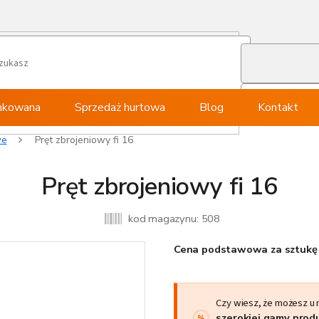
ynkowana
Sprzedaż hurtowa
Blog
Kontakt
we
Pręt zbrojeniowy fi 16
Pręt zbrojeniowy fi 16
kod magazynu:
508
Cena podstawowa za sztukę 
Czy wiesz, że możesz u
szerokiej gamy pro