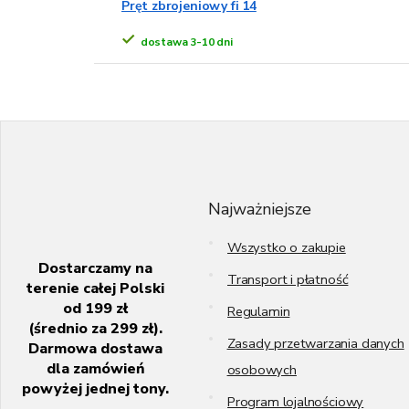
Pręt zbrojeniowy fi 14
dostawa 3-10 dni
S
t
o
p
k
Najważniejsze
a
Wszystko o zakupie
Dostarczamy na
Transport i płatność
terenie całej Polski
od 199 zł
Regulamin
(średnio za 299 zł).
Zasady przetwarzania danych
Darmowa dostawa
dla zamówień
osobowych
powyżej jednej tony.
Program lojalnościowy