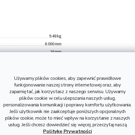
9.48 kg
6 000 mm
16 mm
1,58 kg
9,48 kg
B500B
Używamy plików cookies, aby zapewnić prawidłowe
4,17 zł bez VAT
funkcjonowanie naszej strony internetowej oraz, aby
Stal
zapamiętać, jak korzystasz z naszego serwisu. Używamy
plików cookie w celu ulepszania naszych usług,
Pręt żebrowany 16, Pręt
personalizowania komunikacji i poprawy komfortu użytkowania.
żebrowany fi 16
Jeśli użytkownik nie zaakceptuje poniższych opcjonalnych
plików cookie, może to mieć wpływ na korzystanie z naszych
usług. Jeśli chcesz dowiedzieć się więcej, przeczytaj naszą
Politykę Prywatności