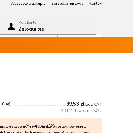
Wszystko o zakupie
Sprzedaż hurtowa
Kontakt
Wszystko o zakupie
Sprzedaż hurtowa
Kontakt
Moje konto
Zaloguj się
Koszyk
Pusty koszyk
39,53 zł
(6 m):
bez VAT
48,62 zł razem z VAT
Razem bez VAT
 nas zrealizować nawet bardzo duże zamówienie z
duktów
(także tych niewymienionych), a cenę w tym