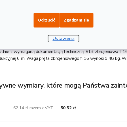
Opis i danne techniczne
Odrzucić
Zgadzam się
rodukt ze stali zbrojeniowej klasy B500B, który jest wprowadzan
 zmniejszenia ryzyka deformacji. Jest to tak zwana żebrowana stal 
dukcji betonu zbrojonego. To właśnie dzięki prętom zbrojeniow
Ustawienia
długą żywotność. Pręt zbrojeniowy to zbrojenie betonu, które moż
odnie z wymaganą dokumentacją techniczną. Stal zbrojeniowa fi 1
dukcyjnej 6 m. Waga pręta zbrojeniowego fi 16 wynosi 9,48 kg. 
ywne wymiary, które mogą Państwa zain
62,14 zł razem z VAT
50,52 zł