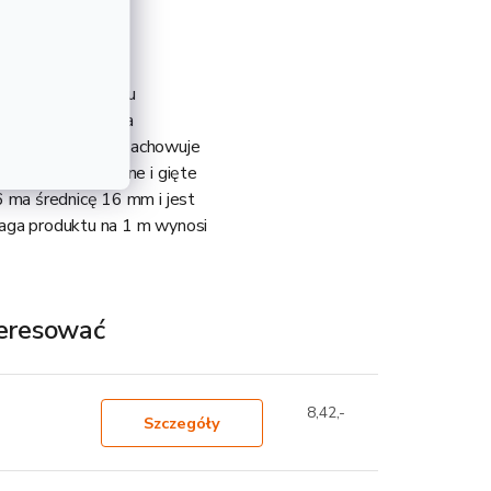
y do betonu w celu
zbrojeniowa, która
ym każdy budynek zachowuje
e być kształtowane i gięte
6 ma średnicę 16 mm i jest
Waga produktu na 1 m wynosi
teresować
8,42,-
Szczegóły