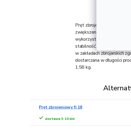
Pręt zbrojeniowy fi 16 to p
zwiększenia jego nośności i
wykorzystywana jest do pro
stabilność, wytrzymałość i 
w zakładach zbrojarskich zg
dostarczana w długości pro
1,58 kg.
Alternat
Pręt zbrojeniowy fi 18
dostawa 3-10 dni