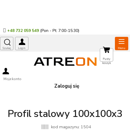
Przejść
do
treści
+48 732 059 549
KOSZYK
Pusty
koszyk
Moje konto
Zaloguj się
Profil stalowy 100x100x3
kod magazynu:
1504