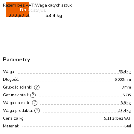
Razem bez VAT:
Waga całych sztuk:
Do koszyka
272,87 zł
53,4 kg
Parametry
53.4 kg
Waga
:
6 000 mm
Długość
:
3 mm
?
Grubość ścianki
:
S235
?
Gatunek stali
:
8,9 kg
?
Waga na metr
:
53,4 kg
?
Waga produktu
:
5,11 zł bez VAT
Cena za kg
:
Stal
Materiał
: