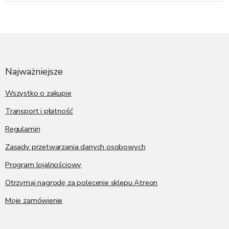
S
t
o
p
Najważniejsze
k
a
Wszystko o zakupie
Transport i płatność
Regulamin
Zasady przetwarzania danych osobowych
Program lojalnościowy
Otrzymaj nagrodę za polecenie sklepu Atreon
Moje zamówienie